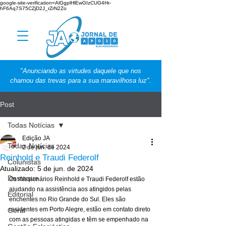
google-site-verification=AlGgplHlEwGIzCUG4Hr-
hF6Aq7S75CZjD2J_rZrN2Zo
"Anunciando as virtudes daquele que nos
chamou das trevas para a sua maravilhosa luz".
Post
Todas Notícias
Edição JA
Todas Notícias
2 de jun. de 2024
Reinhold e Traudi Federolf
Colunistas
Atualizado:
5 de jun. de 2024
Destaque
Os missionários Reinhold e Traudi Federolf estão 
ajudando na assistência aos atingidos pelas 
Editorial
enchentes no Rio Grande do Sul. Eles são 
residentes em Porto Alegre, estão em contato direto 
Geral
com as pessoas atingidas e têm se empenhado na 