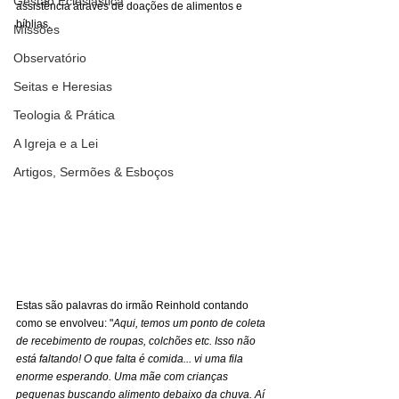
Gestão Eclesiástica
assistência através de doações de alimentos e 
bíblias.
Missões
Observatório
Seitas e Heresias
Teologia & Prática
A Igreja e a Lei
Artigos, Sermões & Esboços
Estas são palavras do irmão Reinhold contando 
como se envolveu: "
Aqui, temos um ponto de coleta 
de recebimento de roupas, colchões etc. Isso não 
está faltando! O que falta é comida... vi uma fila 
enorme esperando. Uma mãe com crianças 
pequenas buscando alimento debaixo da chuva. Aí 