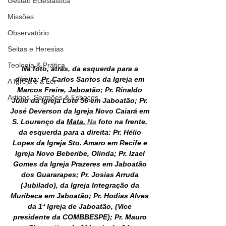
Gestão Eclesiástica
Missões
Observatório
Seitas e Heresias
Teologia & Prática
Na foto, atrás, da esquerda para a 
direita: Pr. Carlos Santos da Igreja em 
A Igreja e a Lei
Marcos Freire, Jaboatão; Pr. Rinaldo 
Artigos, Sermões & Esboços
Júlio da Igreja Lote 56 em Jaboatão; Pr. 
José Deverson da Igreja Novo Caiará em 
S. Lourenço da 
Mata.
Na
 foto na frente, 
da esquerda para a direita: Pr. Hélio 
Lopes da Igreja Sto. Amaro em Recife e 
Igreja Novo Beberibe, Olinda; Pr. Izael 
Gomes da Igreja Prazeres em Jaboatão 
dos Guararapes; Pr. Josias Arruda 
(Jubilado), da Igreja Integração da 
Muribeca em Jaboatão; Pr. Hodias Alves 
da 1ª Igreja de Jaboatão, (Vice 
presidente da COMBBESPE); Pr. Mauro 