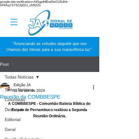
google-site-verification=AlGgplHlEwGIzCUG4Hr-
hF6Aq7S75CZjD2J_rZrN2Zo
"Anunciando as virtudes daquele que nos
chamou das trevas para a sua maravilhosa luz".
Post
Todas Notícias
Edição JA
Todas Notícias
11 de abr. de 2024
Reunião da COMBBESPE
Colunistas
A COMBBESPE - Comunhão Batista Bíblica do 
Destaque
Estado de Pernambuco realizou a Segunda 
Reunião Ordinária.
Editorial
Geral