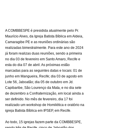
A COMBBESPE é presidida atualmente pelo Pr. 
Maurício Alves, da Igreja Batista Bíblica em Aldeia, 
Camaragibe PE e as reuniões ordinárias são 
realizadas bimestralmente. Para este ano de 2024 
já foram realizas duas reuniões, sendo a primeira 
no dia 03 de fevereiro em Santo Amaro, Recife e 
esta do dia 07 de abril. As próximas estão 
marcadas para as seguintes datas e locais: 01 de 
junho em Mangueira, Recife; dia 03 de agosto em 
Lote 56, Jaboatão; dia 05 de outubro em Jd. 
Capibaribe, São Lourenço da Mata, e no dia sete 
de dezembro a Confraternização, em local ainda a 
ser definido. No mês de fevereiro, dia 17 foi 
realizado um workshop de Homilética e oratório na 
igreja Batista Bíblica em IPSEP, em Recife.
Ao todo, 15 igrejas fazem parte da COMBBESPE, 
sendo três de Recife, cinco de Jaboatão dos 