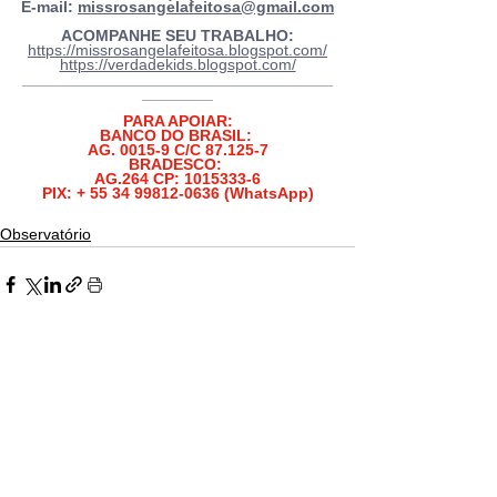
E-mail: 
missrosangelafeitosa@gmail.com
ACOMPANHE SEU TRABALHO:
https://missrosangelafeitosa.blogspot.com/
https://verdadekids.blogspot.com/
___________________________________
________
PARA APOIAR:
BANCO DO BRASIL: 
AG. 0015-9 C/C 87.125-7
BRADESCO: 
AG.264 CP: 1015333-6
PIX: + 55 34 99812-0636 (WhatsApp)
Observatório
Ver tudo
Posts recentes