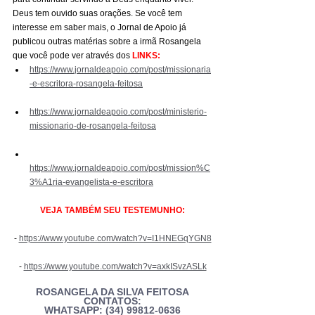
Deus tem ouvido suas orações. Se você tem 
interesse em saber mais, o Jornal de Apoio já 
publicou outras matérias sobre a irmã Rosangela 
que você pode ver através dos 
LINKS:
https://www.jornaldeapoio.com/post/missionaria
-e-escritora-rosangela-feitosa
https://www.jornaldeapoio.com/post/ministerio-
missionario-de-rosangela-feitosa
https://www.jornaldeapoio.com/post/mission%C
3%A1ria-evangelista-e-escritora
VEJA TAMBÉM SEU TESTEMUNHO:
- 
https://www.youtube.com/watch?v=I1HNEGqYGN8
- 
https://www.youtube.com/watch?v=axkISvzASLk
ROSANGELA DA SILVA FEITOSA
CONTATOS:
WHATSAPP: (34) 99812-0636