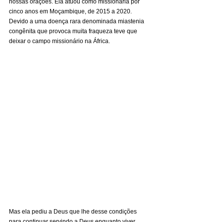
nossas orações. Ela atuou como missionária por 
cinco anos em Moçambique, de 2015 a 2020. 
Devido a uma doença rara denominada miastenia 
congênita que provoca muita fraqueza teve que 
deixar o campo missionário na África.
Mas ela pediu a Deus que lhe desse condições 
para continuar servindo a Deus enquanto viver. 