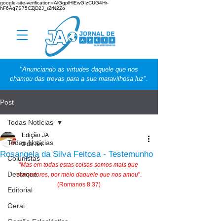
google-site-verification=AlGgplHlEwGIzCUG4Hr-
hF6Aq7S75CZjD2J_rZrN2Zo
"Anunciando as virtudes daquele que nos
chamou das trevas para a sua maravilhosa luz".
Post
Todas Notícias
Edição JA
Todas Notícias
3 de fev.
Rosangela da Silva Feitosa - Testemunho
Colunistas
"
Mas em todas estas coisas somos mais que 
Destaque
vencedores, por meio daquele que nos amou
".
(Romanos 8.37)
Editorial
Geral