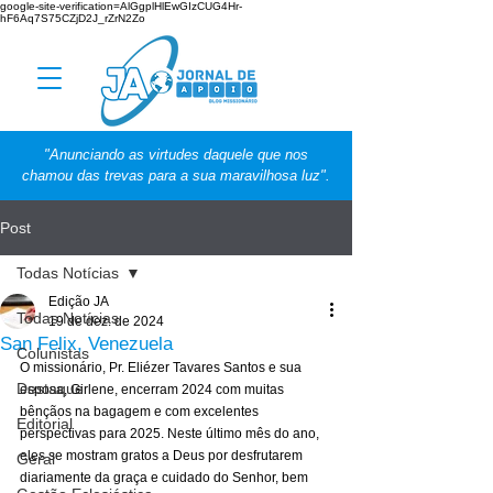
google-site-verification=AlGgplHlEwGIzCUG4Hr-
hF6Aq7S75CZjD2J_rZrN2Zo
"Anunciando as virtudes daquele que nos
chamou das trevas para a sua maravilhosa luz".
Post
Todas Notícias
Edição JA
Todas Notícias
19 de dez. de 2024
San Felix, Venezuela
Colunistas
O missionário, Pr. Eliézer Tavares Santos e sua 
Destaque
esposa, Girlene, encerram 2024 com muitas 
bênçãos na bagagem e com excelentes 
Editorial
perspectivas para 2025. Neste último mês do ano, 
eles se mostram gratos a Deus por desfrutarem 
Geral
diariamente da graça e cuidado do Senhor, bem 