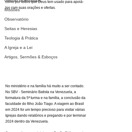
Gestão Eclesiástica
como por todos que Deus tem usado para apoiá-
los com suas orações e ofertas.
Missões
Observatório
Seitas e Heresias
Teologia & Prática
A Igreja e a Lei
Artigos, Sermões & Esboços
No ministério e na família há muito a ser contado. 
No SBV - Seminário Batista na Venezuela, a 
formatura da 5ª turma e na família, a conclusão da 
faculdade do filho João Tiago. A viagem ao Brasil 
em 2024 foi um tempo precioso para visitar várias 
Igrejas dando relatórios e pregando e por terminar 
2024 dentro da Venezuela.