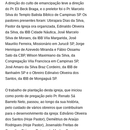
A direção do culto de emancipação teve a direção 
do Pr. Eli Beck Braga, e o preletor foi o Pr. Marcelo 
Silva do Templo Batista Bíblico de Campinas SP. Os 
pastores presentes foram: Ubirajara Dias da Silva, 
Pastor da Igreja ora organizada, Edinaldo Oliveira 
da Silva, da IBB Cidade Náutica, José Marcelo 
Silva de Moraes, da IBB Vila Margarida, José 
Maurilio Ferreira, Missionário em Jurucê SP, Jorge 
Henrique de Azevedo Miranda e Fábio Ossamu 
Sato da CBP, Wilson Maximiano da Silva, da 
Congregação Vila Francisca em Campinas SP, 
José Amaro da Silva Braz Cordeiro, da IBB de 
Itanhaém SP e o Obreiro Edinalvo Oliveira dos 
Santos, da IBB de Mongaguá SP.
O trabalho de plantação desta igreja, que iniciou 
como ponto de pregação pelo Pr. Renato Sá 
Barreto Neto, passou, ao longo da sua história, 
pelo cuidado de vários obreiros que contribuíram 
para o desenvolvimento da igreja: Edivânio Oliveira 
dos Santos (Hoje Pastor), Demétrius de Araújo 
Rodrigues (Hoje Pastor), Josenaldo Freitas de 