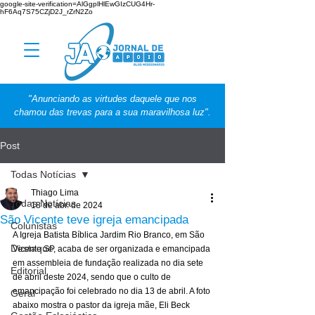
google-site-verification=AlGgplHlEwGIzCUG4Hr-
hF6Aq7S75CZjD2J_rZrN2Zo
"Anunciando as virtudes daquele que nos
chamou das trevas para a sua maravilhosa luz".
Post
Todas Notícias
Thiago Lima
Todas Notícias
18 de abr. de 2024
São Vicente teve igreja emancipada
Colunistas
A Igreja Batista Bíblica Jardim Rio Branco, em São 
Destaque
Vicente SP, acaba de ser organizada e emancipada 
em assembleia de fundação realizada no dia sete 
Editorial
de abril deste 2024, sendo que o culto de 
emancipação foi celebrado no dia 13 de abril. A foto 
Geral
abaixo mostra o pastor da igreja mãe, Eli Beck 