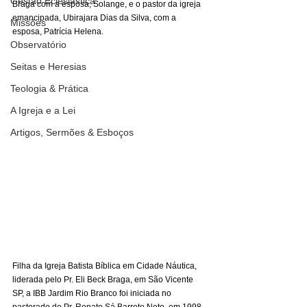
Gestão Eclesiástica
Braga com a esposa, Solange, e o pastor da igreja 
emancipada, Ubirajara Dias da Silva, com a 
Missões
esposa, Patrícia Helena.
Observatório
Seitas e Heresias
Teologia & Prática
A Igreja e a Lei
Artigos, Sermões & Esboços
Filha da Igreja Batista Bíblica em Cidade Náutica, 
liderada pelo Pr. Eli Beck Braga, em São Vicente 
SP, a IBB Jardim Rio Branco foi iniciada no 
pastorado do Pr. Renato Sá Barreto Neto, em 1998, 