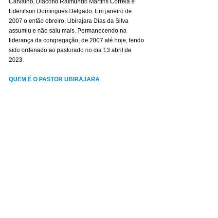
Carvalho, Diácono Raimundo Martins Correia e 
Edenilson Domingues Delgado. Em janeiro de 
2007 o então obreiro, Ubirajara Dias da Silva 
assumiu e não saiu mais. Permanecendo na 
liderança da congregação, de 2007 até hoje, tendo 
sido ordenado ao pastorado no dia 13 ab
ril de 
2023.
QUEM É O PASTOR UBIRAJARA