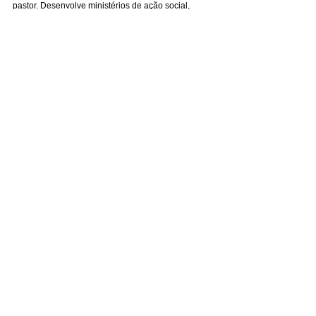
pastor. Desenvolve ministérios de ação social, 
homens, mulheres, oração, evangelismo, missões, 
louvor, infantil, EBD, jovens e casais, além do 
Instituto Batista Bíblico com 17 alunos da própria 
congregação.
Contato com:
Pr. Ubirajara Dias da Silva:
(13) 99675-6461
Observatório
Ver tudo
Posts recentes