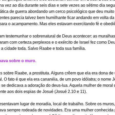
a vez ao dia durante seis dias e sete vezes ao sétimo dia segu
tática de guerra abordando um cerco psicológico que deu muito 
entes parecia talvez bem humilhante ficar andando em volta da
 para o acampamento. Mas eles estavam exercitando fé e obedi
m testemunhar o sobrenatural de Deus acontecer: as muralhas 
caram com certeza perplexos e o exército de Israel fez como De
a cidade toda. Salvo Raabe e toda sua família.
hava sobre o muro.
 sobre Raabe, a prostituta. Alguns crêem que ela era dona de
al. O fato é que ela era cananéia, de um povo idólatra; o nome Je
m se dedicava a adoração do deus-lua. Aquela mulher de moral
te aos dois espias de Josué (Josué 2.10 e 11).
esentavam lugar de moradia, local de trabalho. Sobre os muros,
stava sempre rodeada de novidades. Era uma mulher conhecida 