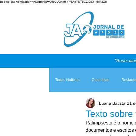
google-site-verification=AlGgplHlEwGIzCUG4Hr-hF6Aq7S75CZjD2J_rZrN2Zo
"Anunciand
Todas Notícias
Colunistas
Destaqu
Luana Batista
21 d
Teologia & Prática
A Igreja e a Lei
Texto sobre 
Palimpsesto é o nome 
documentos e escritos 