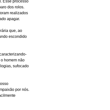
al. Esse processo 
ro dos rolos. 
foram realizados 
tado apagar.
rária que, ao 
fundo escondido 
caracterizando-
e o homem não 
ogias, sufocado 
osso 
mpaixão por nós. 
acilmente 