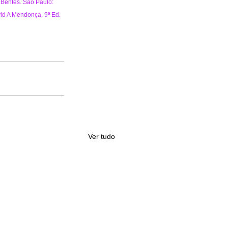
 Bentes. São Paulo: 
id A Mendonça. 9ª Ed. 
Ver tudo