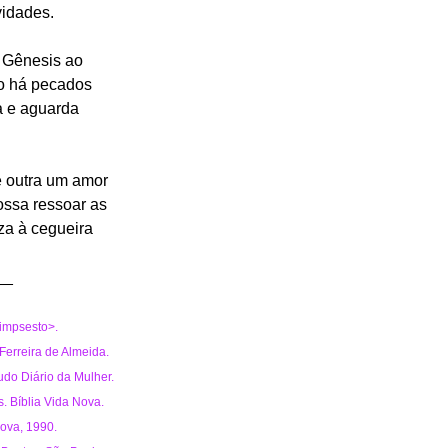
vidades.
 Gênesis ao 
o há pecados 
 e aguarda 
e outra um amor 
ssa ressoar as 
za à cegueira 
__
alimpsesto
>. 
Ferreira de Almeida. 
udo Diário da Mulher. 
. Bíblia Vida Nova. 
Nova, 1990.