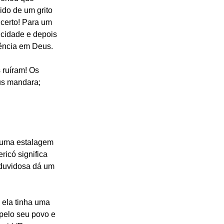
ido de um grito 
certo! Para um 
 cidade e depois 
ência em Deus.
ruíram! Os 
us mandara; 
 uma estalagem 
ricó significa 
 duvidosa dá um 
 ela tinha uma 
pelo seu povo e 