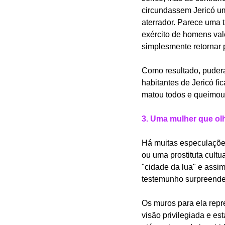
circundassem Jericó um
aterrador. Parece uma 
exército de homens val
simplesmente retornar
Como resultado, pudera
habitantes de Jericó fi
matou todos e queimou 
3. Uma mulher que ol
Há muitas especulações
ou uma prostituta cultu
"cidade da lua" e assi
testemunho surpreenden
Os muros para ela repr
visão privilegiada e e