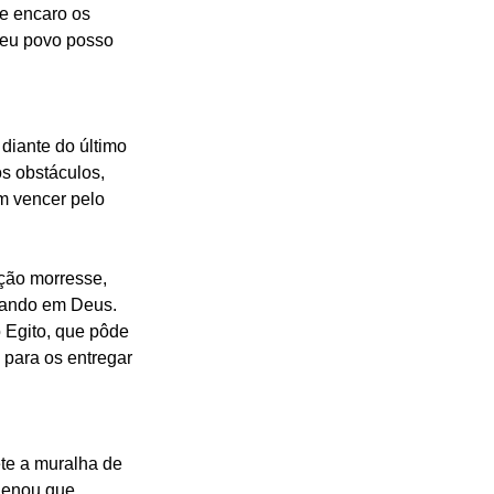
e encaro os 
Seu povo posso 
diante do último 
s obstáculos, 
m vencer pelo 
ção morresse, 
iando em Deus. 
 Egito, que pôde 
para os entregar 
te a muralha de 
denou que 