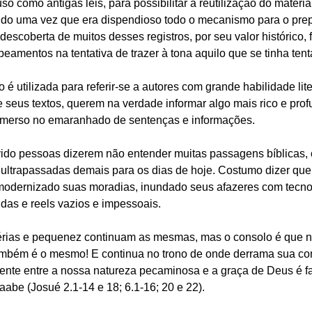
so como antigas leis, para possibilitar a reutilização do materi
do uma vez que era dispendioso todo o mecanismo para o prepa
escoberta de muitos desses registros, por seu valor histórico, 
eamentos na tentativa de trazer à tona aquilo que se tinha ten
 utilizada para referir-se a autores com grande habilidade lite
e seus textos, querem na verdade informar algo mais rico e pro
ubmerso no emaranhado de sentenças e informações.
ido pessoas dizerem não entender muitas passagens bíblicas, 
ultrapassadas demais para os dias de hoje. Costumo dizer qu
odernizado suas moradias, inundado seus afazeres com tecnol
idas e reels vazios e impessoais.
rias e pequenez continuam as mesmas, mas o consolo é que n
ambém é o mesmo! E continua no trono de onde derrama sua co
dente entre a nossa natureza pecaminosa e a graça de Deus é f
abe (Josué 2.1-14 e 18; 6.1-16; 20 e 22).