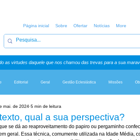
Página inicial
Sobre
Ofertar
Notícias
More
o as virtudes daquele que nos chamou das trevas para a sua maravi
e
Editorial
Geral
Gestão Eclesiástica
Missões
Ob
e mai. de 2024
5 min de leitura
Artigos, Sermões & Esboços
texto, qual a sua perspectiva?
que se dá ao reaproveitamento do papiro ou pergaminho confec
em geral. Essa técnica, comumente utilizada na Idade Média, co