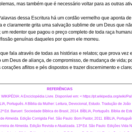
blemas, mas também que é necessário voltar para as outras ati
Palavras dessa Escritura há um cordão vermelho que aponta de
ca e claramente grita uma salvação sublime de um Deus que nã
; um redentor que pagou o preço completo de toda raça humana
fissão genuínas daqueles por quem ele morreu.
ue fala através de todas as histórias e relatos; que prova vez 
 um Deus de aliança, de compromisso, de mudança de vida; po
corações aflitos e pés dispostos e trazer discernimento e clare
__________________________________________________
REFERÊNCIAS
WIKIPÉDIA: A Enciclopédia Livre. Disponível em: < 
https://pt.wikipedia.org/wiki/P
A, Português. A Bíblia da Mulher: Leitura, Devocional, Estudo. Tradução de João 
2ª Ed. Barueri: Sociedade Bíblica do Brasil, 2014. BÍBLIA, Português. Bíblia de Est
de Almeida. Edição Corrigida Fiel. São Paulo: Bom Pastor, 2011. BÍBLIA, Português
reira de Almeida. Edição Revista e Atualizada. 13ª Ed. São Paulo: Edições Vida 