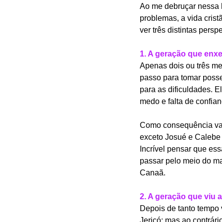
Ao me debruçar nessa h
problemas, a vida crist
ver três distintas persp
1. A geração que enx
Apenas dois ou três me
passo para tomar posse
para as dificuldades. E
medo e falta de confia
Como consequência vag
exceto Josué e Calebe
Incrível pensar que ess
passar pelo meio do ma
Canaã.
2. A geração que viu 
Depois de tanto tempo 
Jericó; mas ao contrár