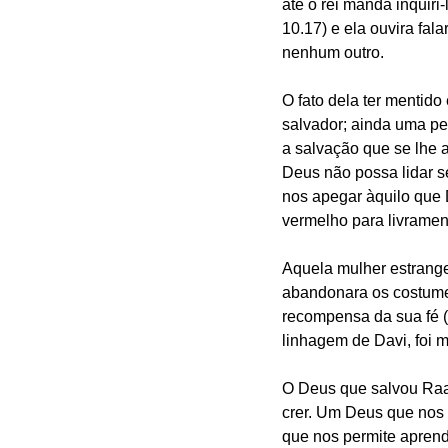
até o rei manda inquiri
10.17) e ela ouvira fal
nenhum outro.
O fato dela ter mentid
salvador; ainda uma pe
a salvação que se lhe 
Deus não possa lidar s
nos apegar àquilo que 
vermelho para livrament
Aquela mulher estrange
abandonara os costumes
recompensa da sua fé (
linhagem de Davi, foi 
O Deus que salvou Raab
crer. Um Deus que nos 
que nos permite aprend