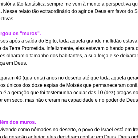
istória tão fantástica sempre me vem à mente a perspectiva qu
ã. Nesse relato tão extraordinário do agir de Deus em favor do 
ectivas.
ergou os "muros".
ses após a saída do Egito, toda aquela grande multidão estava 
 da Terra Prometida. Infelizmente, eles estavam olhando para o
les olharam o tamanho dos habitantes, a sua força e se deixara
nça em Deus.
aram 40 (quarenta) anos no deserto até que toda aquela gera
 os únicos dos doze espias de Moisés que permaneceram conf
a é a geração que foi testemunha ocular das 10 (dez) pragas no
r em seco, mas não creram na capacidade e no poder de Deus 
além dos muros.
vivendo como nômades no deserto, o povo de Israel está em fre
io da geração anterior, eles decidiram confiar em Deus. Deus or