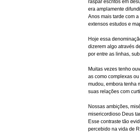
raspar escritos em desu
era amplamente difundi
Anos mais tarde com a d
extensos estudos e map
Hoje essa denominação é
dizerem algo através d
por entre as linhas, s
Muitas vezes tenho ouv
as como complexas ou 
mudou, embora tenha m
suas relações com curt
Nossas ambições, misé
misericordioso Deus t
Esse contraste tão evi
percebido na vida de Ra