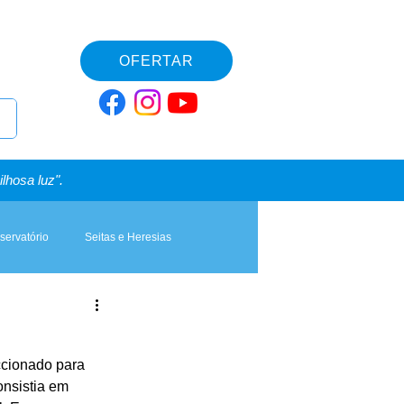
OFERTAR
lhosa luz".
servatório
Seitas e Heresias
cionado para 
nsistia em 