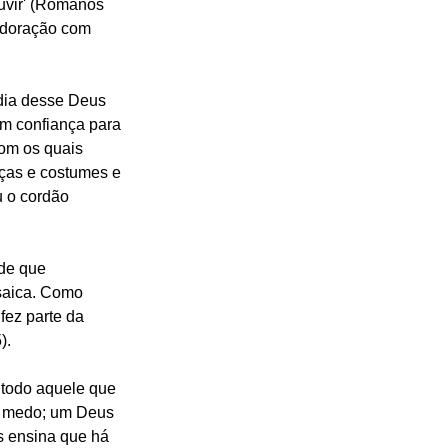
ouvir' (Romanos 
 adoração com 
rdia desse Deus 
om confiança para 
om os quais 
ças e costumes e 
 o cordão 
de que 
saica. Como 
fez parte da 
).
 todo aquele que 
o medo; um Deus 
s ensina que há 