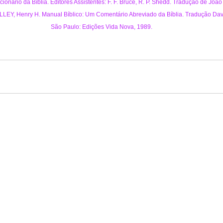
onário da Bíblia. Editores Assistentes: F. F. Bruce, R. P. Shedd. Tradução de João
LEY, Henry H. Manual Bíblico: Um Comentário Abreviado da Bíblia. Tradução Dav
São Paulo: Edições Vida Nova, 1989.