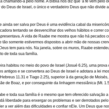
-la chamando-a pelo nome. A Bíblia nos diz que 'a fé vem pelo 
ar do Deus de Israel, o único e verdadeiro Deus que não divide
o e ainda ser salva por Deus é uma evidência cabal da misericó
cadora tentando se desvencilhar dos velhos hábitos e correr c
apresentava. A vida de Raabe me mostra que não há pecados c
e tão somente estivermos dispostos a abrir mão de nossas cren
Deus tem para nós. Na janela, sobre os muros, Raabe estendeu
o de toda sua família.
ira habitou no meio do povo de Israel (Josué 6.25), uma prova 
 antigos e se convertera ao Deus de Israel e adotara a lei mo
Hebreus 11.31 e Tiago 2.25), superior à da geração de Moisés, 
mãe de Boaz, e por conseguinte da linhagem messiânica (Mt. 1.5
e e toda sua família é o mesmo que tem oferecido salvação a
dá liberdade para enxergar os problemas e ser derrotados pel
er a ver além das dificuldades e confiar nEle. Um Deus que no