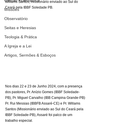
Gestão Eclesiástica
Willams Santos, missionário enviado ao Sul do 
Ceará pela IBBF Soledade PB.
Missões
Observatório
Seitas e Heresias
Teologia & Prática
A Igreja e a Lei
Artigos, Sermões & Esboços
Nos dias 22 e 23 de Junho 2024, com a presença 
dos pastores, Pr. Anízio Gomes (IBBF Soledade-
PB), Pr. Miguel Carvalho (IBB Campina Grande-PB)
Pr. Rui Messias (IBBFB Assaré-CE) e Pr. Willams 
Santos (Missionário enviado ao Sul do Ceará pela 
IBBF Soledade-PB), Assaré foi palco de um 
trabalho especial.