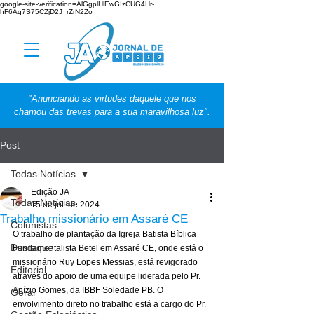
google-site-verification=AlGgplHlEwGIzCUG4Hr-
hF6Aq7S75CZjD2J_rZrN2Zo
"Anunciando as virtudes daquele que nos
chamou das trevas para a sua maravilhosa luz".
Post
Todas Notícias
Edição JA
Todas Notícias
15 de jul. de 2024
Trabalho missionário em Assaré CE
Colunistas
O trabalho de plantação da Igreja Batista Bíblica 
Destaque
Fundamentalista Betel em Assaré CE, onde está o 
missionário Ruy Lopes Messias, está revigorado 
Editorial
através do apoio de uma equipe liderada pelo Pr. 
Anízio Gomes, da IBBF Soledade PB. O 
Geral
envolvimento direto no trabalho está a cargo do Pr. 