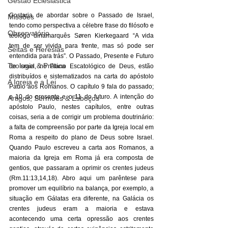
Gestão Eclesiástica
Gostaria de abordar sobre o Passado de Israel, 
Missões
tendo como perspectiva a célebre frase do filósofo e 
Observatório
teólogo dinamarquês Søren Kierkegaard “A vida 
tem de ser vivida para frente, mas só pode ser 
Seitas e Heresias
entendida para trás”. O Passado, Presente e Futuro 
Teologia & Prática
de Israel, no Plano Escatológico de Deus, estão 
distribuídos e sistematizados na carta do apóstolo 
A Igreja e a Lei
Paulo aos Romanos. O capítulo 9 fala do passado; 
o 10 do presente e o 11 do futuro. A intenção do 
Artigos, Sermões & Esboços
apóstolo Paulo, nestes capítulos, entre outras 
coisas, seria a de corrigir um problema doutrinário: 
a falta de compreensão por parte da Igreja local em 
Roma a respeito do plano de Deus sobre Israel. 
Quando Paulo escreveu a carta aos Romanos, a 
maioria da Igreja em Roma já era composta de 
gentios, que passaram a oprimir os crentes judeus 
(Rm.11:13,14,18). Abro aqui um parêntese para 
promover um equilíbrio na balança, por exemplo, a 
situação em Gálatas era diferente, na Galácia os 
crentes judeus eram a maioria e estava 
acontecendo uma certa opressão aos crentes 