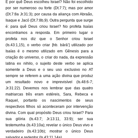
E por quê Deus escolheu Israel? Não foi escolhido 
por ser numeroso ou forte (Dt.7:7); mas por amor 
(Dt.7:8a Jr.31:3); por causa da aliança com Abraão, 
Isaque e Jacó (Dt.7:8b,9). Outra pergunta que surge 
é: para quê Deus criou Israel? No profeta Isaías 
encontramos a resposta. Em primeiro lugar o 
profeta nos diz que o Senhor criou Israel 
(Is.43:1,15), o verbo criar [hb. bārā’] utilizado por 
Isaías é o mesmo utilizado em Gênesis para a 
criação do universo, o criar do nada, da expressão 
latina ex nihilo, o sujeito deste verbo se aplica 
somente a Deus e o seu uso exclusivo no AT 
sempre se referem a uma ação divina que produz 
um resultado novo e imprevisível (Is.48:6-7; 
Jr.31:22). Devemos nos lembrar que das quatro 
matriarcas três eram estéreis, Sara, Rebeca e 
Raquel, portanto os nascimentos de seus 
respectivos filhos só aconteceram por intervenção 
divina. Com qual propósito Deus criou Israel? Para 
sua glória (Is.43:7; Jr.13:11, 33:9); ser sua 
testemunha (Is.43:10a); revelar o único Deus vivo e 
verdadeiro (Is.43:10b); mostrar o único Deus 
salvador e redentor (Is.43:11,14a). 