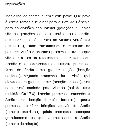
implicações. 
Mas afinal de contas, quem é este povo? Que povo 
é este? Temos que olhar para o livro do Gênesis, 
para as divisões dos Toledot (gerações) “E estas 
são as gerações de Terá: Terá gerou a Abrão” 
(Gn.11:27). Este é o Povo da Aliança Abraâmica 
(Gn.12:1-3), onde encontramos o chamado do 
patriarca Abrão e as cinco promessas divinas que 
vão dar o tom do relacionamento de Deus com 
Abraão e seus descendentes. Primeira promessa: 
fazer de Abrão uma grande nação (benção 
nacional); segunda promessa: dar a Abrão (pai 
elevado) um grande nome (benção pessoal), seu 
nome será mudado para Abraão (pai de uma 
multidão Gn.17:4); terceira promessa: conceder a 
Abrão uma benção (benção terrestre); quarta 
promessa: conferir bênçãos através de Abrão 
(benção espiritual); quinta promessa: abençoar 
grandemente os que abençoassem a Abrão 
(benção de relação). 