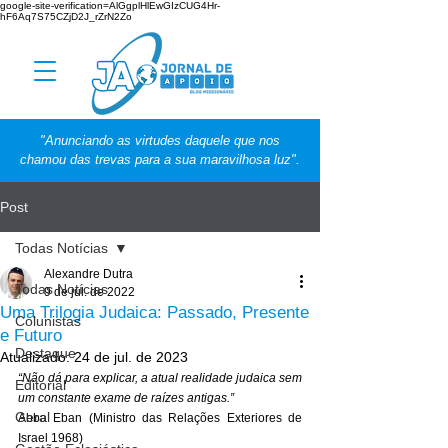
google-site-verification=AlGgplHlEwGIzCUG4Hr-
hF6Aq7S75CZjD2J_rZrN2Zo
"Anunciando as virtudes daquele que nos
chamou das trevas para a sua maravilhosa luz".
Post
Todas Notícias
Alexandre Dutra
Todas Notícias
9 de jul. de 2022
Uma Trilogia Judaica: Passado, Presente
Colunistas
e Futuro
Destaque
Atualizado:
24 de jul. de 2023
“Não dá para explicar, a atual realidade judaica sem 
Editorial
um constante exame de raízes antigas.”
Geral
Abba Eban (Ministro das Relações Exteriores de 
Israel 1968) 