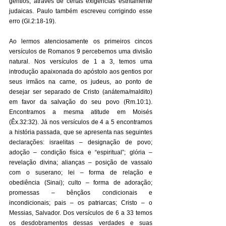
gentios, através de certas exigências estritamente 
judaicas. Paulo também escreveu corrigindo esse 
erro (Gl.2:18-19). 
Ao lermos atenciosamente os primeiros cincos 
versículos de Romanos 9 percebemos uma divisão 
natural. Nos versículos de 1 a 3, temos uma 
introdução apaixonada do apóstolo aos gentios por 
seus irmãos na carne, os judeus, ao ponto de 
desejar ser separado de Cristo (anátema/maldito) 
em favor da salvação do seu povo (Rm.10:1). 
Encontramos a mesma atitude em Moisés 
(Êx.32:32). Já nos versículos de 4 a 5 encontramos 
a história passada, que se apresenta nas seguintes 
declarações: israelitas – designação de povo; 
adoção – condição física e “espiritual”; glória – 
revelação divina; alianças – posição de vassalo 
com o suserano; lei – forma de relação e 
obediência (Sinai); culto – forma de adoração; 
promessas – bênçãos condicionais e 
incondicionais; pais – os patriarcas; Cristo – o 
Messias, Salvador. Dos versículos de 6 a 33 temos 
os desdobramentos dessas verdades e suas 