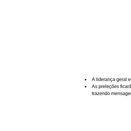
A liderança geral 
As preleções ficar
trazendo mensagens