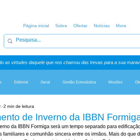
Página inicial
Sobre
Ofertar
Notícias
More
o as virtudes daquele que nos chamou das trevas para a sua maravi
e
Editorial
Geral
Gestão Eclesiástica
Missões
Ob
.
2 min de leitura
Artigos, Sermões & Esboços
ento de Inverno da IBBN Formig
no da IBBN Formiga será um tempo separado para edificação e
s familiares e comunhão sincera entre os irmãos. Mais do que di