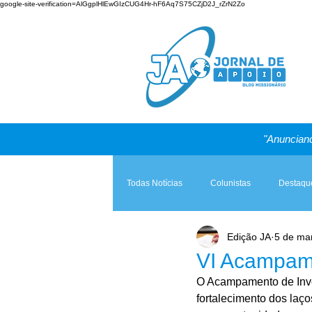
google-site-verification=AlGgplHlEwGIzCUG4Hr-hF6Aq7S75CZjD2J_rZrN2Zo
"Anunciand
Todas Notícias
Colunistas
Destaqu
Edição JA
5 de mar
Teologia & Prática
A Igreja e a Lei
VI Acampam
O Acampamento de Inver
fortalecimento dos laço