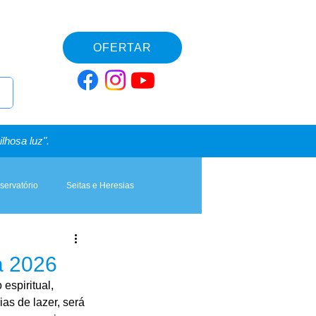
OFERTAR
lhosa luz".
servatório
Seitas e Heresias
a 2026
spiritual, 
as de lazer, será 