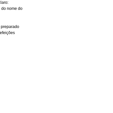
laro: 
ão do nome do 
 preparado 
refeições 