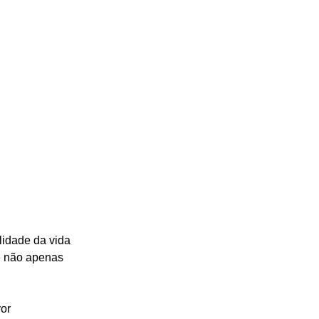
lidade da vida 
e não apenas 
or 