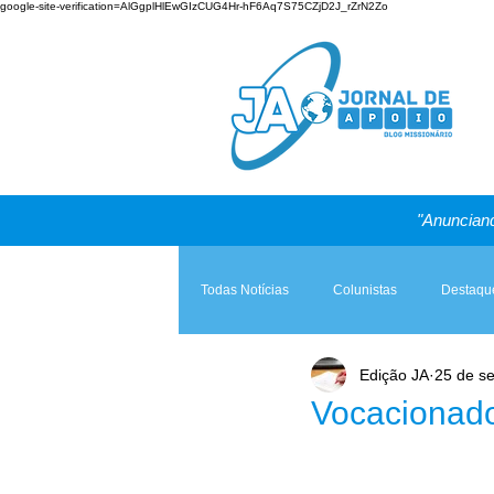
google-site-verification=AlGgplHlEwGIzCUG4Hr-hF6Aq7S75CZjD2J_rZrN2Zo
"Anunciand
Todas Notícias
Colunistas
Destaqu
Edição JA
25 de se
Teologia & Prática
A Igreja e a Lei
Vocacionad