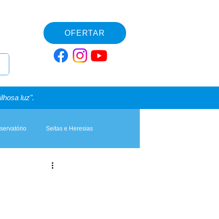
OFERTAR
lhosa luz".
servatório
Seitas e Heresias