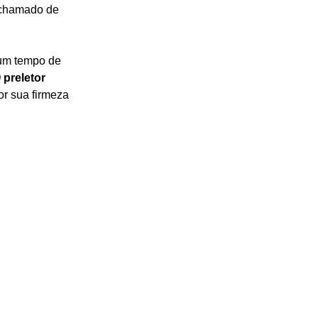
 chamado de 
 um tempo de 
 preletor 
or sua firmeza 