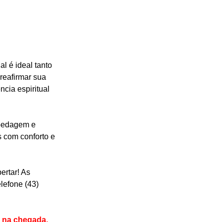
 é ideal tanto 
reafirmar sua 
cia espiritual 
spedagem e 
 com conforto e 
ertar! As 
lefone (43) 
 na chegada. 