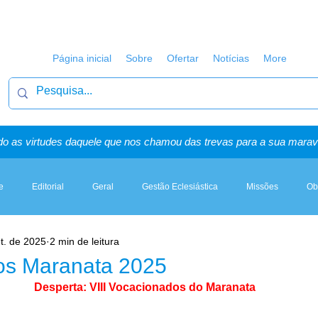
Página inicial
Sobre
Ofertar
Notícias
More
o as virtudes daquele que nos chamou das trevas para a sua maravi
e
Editorial
Geral
Gestão Eclesiástica
Missões
Ob
t. de 2025
2 min de leitura
Artigos, Sermões & Esboços
os Maranata 2025
Desperta: VIII Vocacionados do Maranata