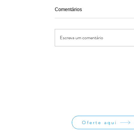
Comentários
Escreva um comentário
IX Jogos JBBL 2026 em São
Vicente, Baixada Santista
Oferte:
O Jornal de Apoio é um ministério sem
lucrativos. As ofertas e doações serve
os custos administrativos da missão
divulgação da obra missionária.
Oferte aqui