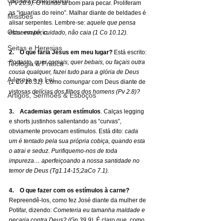
Gestão Eclesiástica
(Pv 20.9).
 O mundo tá bom para pecar. Proliferam 
as “iguarias do reino”. Malhar diante de beldades é 
Missões
alisar serpentes. Lembre-se: 
aquele que pensa 
Observatório
estar em pé, cuidado, não caia (1 Co 10.12).
Seitas e Heresias
2.    O que faria Jesus em meu lugar? 
Está escrito: 
Portanto, quer comais, quer bebais, ou façais outra 
Teologia & Prática
cousa qualquer, fazei tudo para a glória de Deus 
A Igreja e a Lei
(1 Co 10.31).
 Como 
comungar
 com Deus diante de 
vistosas 
delícias dos filhos dos homens (Pv 2.8)?
Artigos, Sermões & Esboços
3.    Academias geram estímulos
. Calças legging 
e shorts justinhos salientando as “curvas”, 
obviamente provocam estímulos. Está dito: 
cada 
um é tentado pela
 s
ua própria cobiça, quando esta 
o atrai e seduz. Purifiquemo-nos de toda 
impureza… aperfeiçoando a nossa santidade no 
temor de Deus (Tg1.14-15;2aCo 7.1).
4.    O que fazer com os estímulos à carne? 
Repreendê-los, como fez José diante da mulher de 
Potifar, dizendo: 
Cometeria eu tamanha maldade e 
pecaria contra Deus? (Gn 39.9)
. É claro que, como 