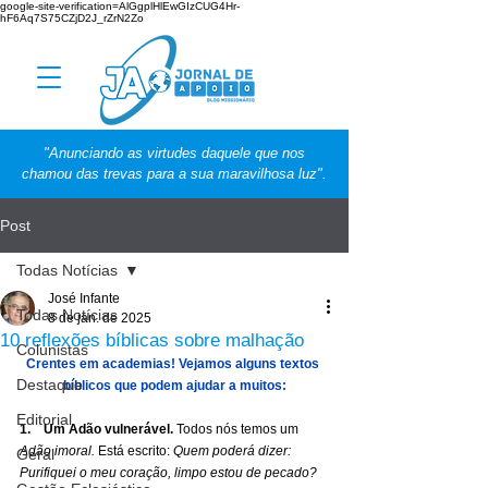
google-site-verification=AlGgplHlEwGIzCUG4Hr-
hF6Aq7S75CZjD2J_rZrN2Zo
"Anunciando as virtudes daquele que nos
chamou das trevas para a sua maravilhosa luz".
Post
Todas Notícias
José Infante
Todas Notícias
8 de jan. de 2025
10 reflexões bíblicas sobre malhação
Colunistas
Crentes em academias! Vejamos alguns textos 
Destaque
bíblicos que podem ajudar a muitos:
Editorial
1.    Um Adão vulnerável. 
Todos nós temos um 
Adão imoral. 
Está escrito: 
Quem poderá dizer: 
Geral
Purifiquei o meu coração, limpo estou de pecado? 