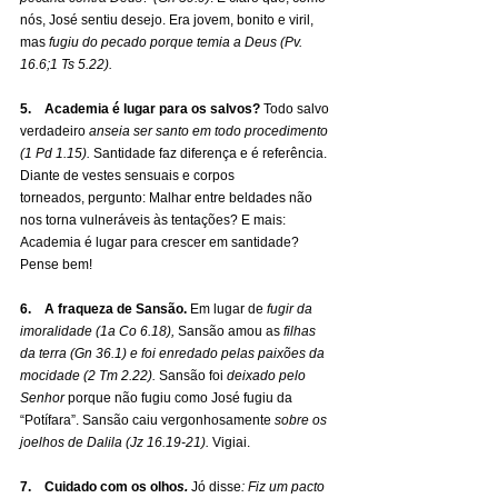
nós, José sentiu desejo. Era jovem, bonito e viril, 
mas 
fugiu do pecado porque temia a Deus (Pv. 
16.6;1 Ts 5.22).
5.    Academia é lugar para os salvos? 
Todo salvo 
verdadeiro 
anseia ser santo em todo procedimento 
(1 Pd 1.15). 
Santidade faz diferença e é referência. 
Diante de vestes sensuais e corpos 
torneados, pergunto: Malhar entre beldades não 
nos torna vulneráveis às tentações? E mais: 
Academia é lugar para crescer em santidade? 
Pense bem!
6.    A fraqueza de Sansão.
 Em lugar de 
fugir da 
imoralidade (1a Co 6.18),
 Sansão amou as
 filhas 
da terra (Gn
36.1) e foi enredado pelas paixões da 
mocidade (2 Tm 2.22).
 Sansão foi 
deixado pelo 
Senhor
 porque não fugiu como José fugiu da 
“Potífara”. Sansão caiu vergonhosamente
 sobre os 
joelhos de Dalila (Jz 16.19-21).
 Vigiai.
7.    Cuidado com os olho
s. 
Jó disse
: Fiz um pacto 