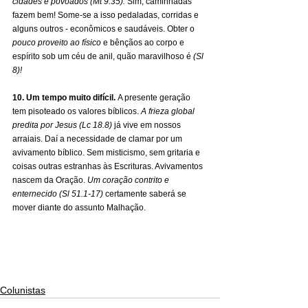
cidades e povoados (Mt 9.35).
 Sim, caminhadas 
fazem bem! Some-se a isso pedaladas, corridas e 
alguns outros - econômicos e saudáveis. Obter o 
pouco proveito ao
físico
 e bênçãos ao corpo e 
espírito sob um céu de anil, quão maravilhoso é
 (Sl 
8)!
10. Um tempo muito difícil. 
A presente geração 
tem pisoteado os valores bíblicos.
 A frieza
global 
predita por Jesus
(Lc 18.8)
 já vive em nossos 
arraiais. Daí a necessidade de clamar por um 
avivamento bíblico. Sem misticismo, sem gritaria e 
coisas outras estranhas às
Escrituras. Avivamentos 
nascem da Oração.
 Um coração contrito e 
enternecido (Sl 51.1-17) 
certamente saberá se 
mover diante do assunto Malhação.
Colunistas