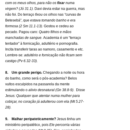
com os meus olhos, para não os 
fixar
 numa 
virgem? (Jó 31.1). 
Davi devia estar na guerra, mas 
não foi.
Do terraço
 fixou os olhos 
nas 
“
curvas de 
Betesebá”, que 
estava tomando banho e era 
formosa (2 Sm 11.1-13). 
Gostou e cedeu ao 
pecado. Pagou caro: 
Quatro filhos e mãos 
manchadas de sangue. 
Academia é um “terraço 
tentador” à fornicação, adultério e pornografia. 
Incita transferir taras ao namoro, casamento e etc. 
Lembre-se: 
adultério e fornicação
não ficam sem 
castigo (Pv 6.32-33).
8.    Um grande perigo. 
Chegando a noite ou hora 
do banho, como será o pós-academia? Belos 
vultos esculpidos na passarela da mente 
estimulando o
 alivio desnatural (Gn
38.8-9)
. 
Disse 
Jesus: 
Qualquer que atentar numa mulher para 
cobiçar, no coração já adulterou com ela (Mt 5.27-
28).
9.    Malhar peripateticamente?
 Jesus tinha um 
ministério peripatético, pois 
Ele percorria várias 