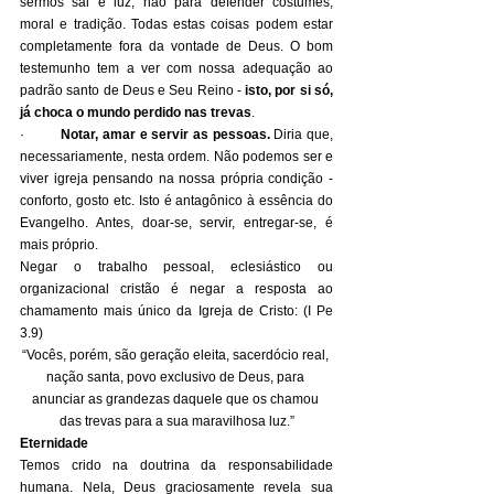
sermos sal e luz, não para defender costumes, 
moral e tradição. Todas estas coisas podem estar 
completamente fora da vontade de Deus. O bom 
testemunho tem a ver com nossa adequação ao 
padrão santo de Deus e Seu Reino - 
isto, por si só, 
já choca o mundo perdido nas trevas
.
·         
Notar, amar e servir as pessoas.
 Diria que, 
necessariamente, nesta ordem. Não podemos ser e 
viver igreja pensando na nossa própria condição - 
conforto, gosto etc. Isto é antagônico à essência do 
Evangelho. Antes, doar-se, servir, entregar-se, é 
mais próprio.
Negar o trabalho pessoal, eclesiástico ou 
organizacional cristão é negar a resposta ao 
chamamento mais único da Igreja de Cristo: (I Pe 
3.9)
“Vocês, porém, são geração eleita, sacerdócio real, 
nação santa, povo exclusivo de Deus, para 
anunciar as grandezas daquele que os chamou 
das trevas para a sua maravilhosa luz.”
Eternidade
Temos crido na doutrina da responsabilidade 
humana. Nela, Deus graciosamente revela sua 