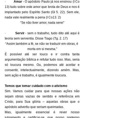
·         
Amar 
- O apóstolo Paulo já nos ensinou (I Co 
13) tudo sobre este amor que brota de Deus e nos é 
implantado pelo Espírito Santo (Gl 5. 22). Sem ele, 
nada vale realmente a pena (I Co13. 2)
“Se não tiver amor, nada serei”
·         
Servir
 - sem o trabalho, tudo dito até aqui é 
teoria sem serventia. Disse Tiago (Tg. 2. 17)
“Assim também a fé, se não se traduzir em obras, é 
morta em si mesma.”
É possível até ser louco e ir contra tanta 
argumentação bíblica e refutar tudo isso. Mas, seria 
só loucura mesmo. Ou, podemos até aceitar e 
consentir, intelectualmente, dizendo amém. Mas, 
sem ação e trabalho, é igualmente loucura.
Temos que tomar cuidado com o ativismo
Sim. Vamos cuidar para que nossas ações não 
sejam obras vazias de sentido e referência em 
Cristo, para Sua glória – aquelas obras que o 
apóstolo advertiu que seriam queimadas.
Mas, igualmente essencial é rever nosso 
julgamento e certificar-se que nosso pretenso 