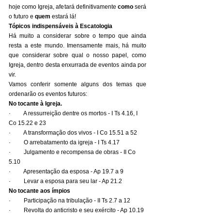
hoje como Igreja, afetará definitivamente 
como
 será 
o futuro e 
quem
 estará lá!
Tópicos indispensáveis à Escatologia
Há muito a considerar sobre o tempo que ainda 
resta a este mundo. Imensamente mais, há muito 
que considerar sobre qual o nosso papel, como 
Igreja, dentro desta enxurrada de eventos ainda por 
vir.
Vamos conferir somente alguns dos temas que 
ordenarão os eventos futuros:
No tocante à Igreja.
·         A ressurreição dentre os mortos - I Ts 4.16, I 
Co 15.22 e 23
·         A transformação dos vivos - I Co 15.51 a 52
·         O arrebatamento da igreja - I Ts 4.17
·         Julgamento e recompensa de obras - II Co 
5.10
·         Apresentação da esposa - Ap 19.7 a 9
·         Levar a esposa para seu lar - Ap 21.2
No tocante aos ímpios
·         Participação na tribulação - II Ts 2.7 a 12
·         Revolta do anticristo e seu exército - Ap 10.19 