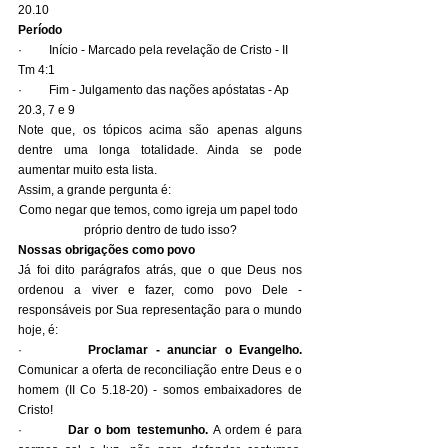
20.10
Período
·         Início - Marcado pela revelação de Cristo - II 
Tm 4:1
·         Fim - Julgamento das nações apóstatas - Ap 
20.3, 7 e 9
Note que, os tópicos acima são apenas alguns 
dentre uma longa totalidade. Ainda se pode 
aumentar muito esta lista.
Assim, a grande pergunta é:
Como negar que temos, como igreja um papel todo 
próprio dentro de tudo isso?
Nossas obrigações como povo
Já foi dito parágrafos atrás, que o que Deus nos 
ordenou a viver e fazer, como povo Dele - 
responsáveis por Sua representação para o mundo 
hoje, é:
·         
Proclamar - anunciar o Evangelho.
Comunicar a oferta de reconciliação entre Deus e o 
homem (II Co 5.18-20) - somos embaixadores de 
Cristo!
·         
Dar o bom testemunho.
 A ordem é para 