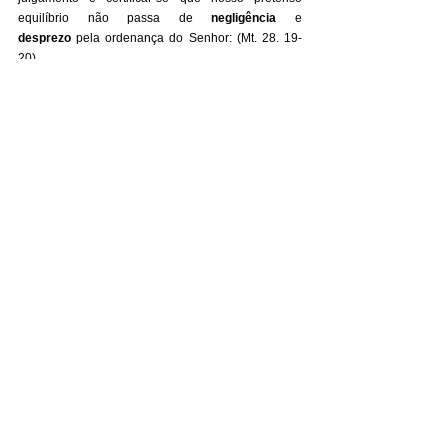
equilíbrio não passa de 
negligência
 e 
desprezo
 pela ordenança do Senhor: (Mt. 28. 19-
20)
Portanto, vão e façam discípulos de todas as 
nações, batizando-os em nome do Pai e do Filho e 
do Espírito Santo, ensinando-os a obedecer a tudo 
o que eu ordenei a vocês. E eu estarei sempre com 
vocês, até o fim dos tempos”
________________________________________
_______________________
Paulo Santos é casado com a Rosana. 
Teólogo (SBE) e Mestre em Ministérios 
(SBPV), plantador da Comunidade Cristã 
das Boas Novas Atibaia. Foi líder nacional 
de educação e fundador da Agência 
Missionária da Convenção Brasileira dos 
Irmãos Menonitas. Fundador do Instituto 
Vocati Discipulado e Liderança (2009), o 
qual distribui gratuitamente material, cursos 
e treinamentos para Evangelismo, 
Discipulado e Liderança. Missionário e líder 
de projetos para o Brasil, América Latina, 
África.
Contato: 
coordpaul@gmail.com
WhatsApp: (11) 982672361