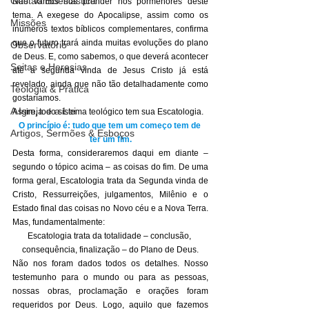
Gestão Eclesiástica
Não vamos nos prender nos pormenores deste 
tema. A exegese do Apocalipse, assim como os 
Missões
inúmeros textos bíblicos complementares, confirma 
que o futuro trará ainda muitas evoluções do plano 
Observatório
de Deus. E, como sabemos, o que deverá acontecer 
Seitas e Heresias
até a segunda vinda de Jesus Cristo já está 
revelado, ainda que não tão detalhadamente como 
Teologia & Prática
gostaríamos.
A Igreja e a Lei
Assim, todo sistema teológico tem sua Escatologia.
O princípio é: tudo que tem um começo tem de 
Artigos, Sermões & Esboços
ter um fim.
Desta forma, consideraremos daqui em diante – 
segundo o tópico acima – as coisas do fim. De uma 
forma geral, Escatologia trata da Segunda vinda de 
Cristo, Ressurreições, julgamentos, Milênio e o 
Estado final das coisas no Novo céu e a Nova Terra. 
Mas, fundamentalmente:
Escatologia trata da totalidade – conclusão, 
consequência, finalização – do Plano de Deus.
Não nos foram dados todos os detalhes. Nosso 
testemunho para o mundo ou para as pessoas, 
nossas obras, proclamação e orações foram 
requeridos por Deus. Logo, aquilo que fazemos 