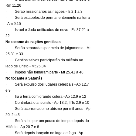
Rm 11.26
·         Serão missionários às nações - Is 2.1 a 3
·         Será estabelecido permanentemente na terra 
- Am 9.15
·         Israel e Judá unificados de novo - Ez 37.21 a 
22
No tocante às nações gentílicas
·         Serão separadas por meio de julgamento - Mt 
25.31 e 33
·         Gentios salvos participarão do milênio ao 
lado de Cristo - Mt 25.34
·         Ímpios não tomaram parte - Mt 25.41 a 46
No tocante a Satanás
·         Será expulso dos lugares celestiais - Ap 12.7 
e 9
·         Irá à terra com grande cólera - Ap 12.9 e 12
·         Controlará o anticristo - Ap 13.2; II Ts 2.9 e 10
·         Será acorrentado no abismo por mil anos - Ap 
20. 2 e 3
·         Será solto por um pouco de tempo depois do 
Milênio - Ap 20.7 e 8
·         Será depois lançado no lago de fogo - Ap 