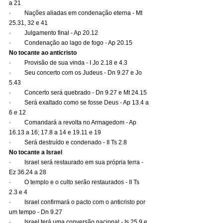
a 21
·         Nações aliadas em condenação eterna - Mt 
25.31, 32 e 41
·         Julgamento final - Ap 20.12
·         Condenação ao lago de fogo - Ap 20.15
No tocante ao anticristo
·         Provisão de sua vinda - I Jo 2.18 e 4.3
·         Seu concerto com os Judeus - Dn 9.27 e Jo 
5.43
·         Concerto será quebrado - Dn 9.27 e Mt 24.15
·         Será exaltado como se fosse Deus - Ap 13.4 a 
6 e 12
·         Comandará a revolta no Armagedom - Ap 
16.13 a 16; 17.8 a 14 e 19.11 e 19
·         Será destruído e condenado - II Ts 2.8
No tocante a Israel
·         Israel será restaurado em sua própria terra - 
Ez 36.24 a 28
·         O templo e o culto serão restaurados - II Ts 
2.3 e 4
·         Israel confirmará o pacto com o anticristo por 
um tempo - Dn 9.27
·         Israel terá uma conversão nacional - Is 25.9 e 