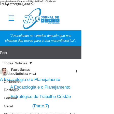
google-site-verification=AlGgplHlEwGIzCUG4Hr-
hF6Aq7S75CZjD2J_rZrN2Zo
"Anunciando as virtudes daquele que nos
chamou das trevas para a sua maravilhosa luz".
Post
Todas Notícias
Paulo Santos
Todas Notícias
15 de jul. de 2024
A Escatologia e o Planejamento
Colunistas
A Escatologia e o Planejamento 
Destaque
Estratégico do Trabalho Cristão
Editorial
(Parte 7)
Geral