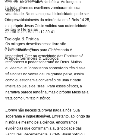
Gestão Eclesiástica
um mito, uma narrativa simbólica. Ao longo da 
história, diversos escritores zombaram de sua 
Missões
veracidade. No entanto, sua historicidade pode ser 
Observatório
comprovada através da referência em 2 Reis 14.25, 
e o próprio Jesus Cristo validou sua autenticidade 
Seitas e Heresias
ao citá-lo em Mateus 12.39-41.
Teologia & Prática
Os milagres descritos nesse livro são 
A Igreja e a Lei
extraordinários, mas para 
Elohim
 nada é 
impossível. Crer na veracidade das Escrituras é 
Artigos, Sermões & Esboços
reconhecer o poder soberano de Deus. Muitos 
duvidam que Jonas tenha sobrevivido três dias e 
três noites no ventre de um grande peixe, assim 
como questionam a conversão de uma cidade 
inteira ao Deus de Israel. Para esses céticos, a 
narrativa parece lendária, mas o próprio Messias a 
trata como um fato histórico.
Elohim
 não necessita provar nada a nós. Sua 
soberania é inquestionável. Entretanto, ao longo da 
história e mesmo pela ciência, encontramos 
evidências que confirmam a autenticidade das 
Escrituras. Recentemente, a CNN Brasil noticiou 