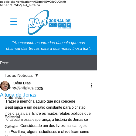
google-site-verification=AlGgplHlEwGIzCUG4Hr-
hF6Aq7S75CZjD2J_rZrN2Zo
"Anunciando as virtudes daquele que nos
chamou das trevas para a sua maravilhosa luz".
Post
Todas Notícias
Uélia Dias
Todas Notícias
4 de mai. de 2025
A fuga de Jonas
Colunistas
Trazer à memória aquilo que nos concede 
Destaque
esperança é um desafio constante para o cristão 
nos dias atuais. Entre os muitos relatos bíblicos que 
Editorial
fortalecem essa esperança, a história de Jonas se 
destaca. Considerado um dos livros mais antigos 
Geral
da Escritura, alguns estudiosos o classificam como 