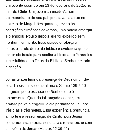
um evento ocorrido em 13 de fevereiro de 2025, no 
mar do Chile. Um jovem chamado Adrian, 
acompanhado de seu pai, praticava caiaque no 
estreito de Magalhães quando, devido às 
condições climáticas adversas, uma baleia emergiu 
e o engoliu. Pouco depois, ele foi expelido sem 
nenhum ferimento. Esse episódio reforça a 
plausibilidade do relato bíblico e evidencia que o 
maior obstáculo para aceitar a história de Jonas é a 
incredulidade no Deus da Bíblia, o Senhor de toda 
a criação.
Jonas tentou fugir da presença de Deus dirigindo-
se a Társis, mas, como afirma o Salmo 139.7-10, 
ninguém pode escapar do Senhor, que é 
onipresente. Quando foi lançado ao mar, um 
grande peixe o engoliu, e ele permaneceu ali por 
três dias e três noites. Essa experiência prenuncia 
a morte e a ressurreição de Cristo, pois Jesus 
comparou sua própria sepultura e ressurreição com 
a história de Jonas (Mateus 12.39-41).