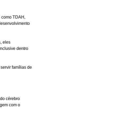
os como TDAH, 
odesenvolvimento 
, eles 
nclusive dentro 
ervir famílias de 
do cérebro 
agem com o 