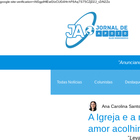
google-site-verification=AlGgplHlEwGIzCUG4Hr-hF6Aq7S75CZjD2J_rZrN2Zo
"Anunciand
Todas Notícias
Colunistas
Destaqu
Ana Carolina Sant
Teologia & Prática
A Igreja e a Lei
A Igreja e a
amor acolhi
"
Leva