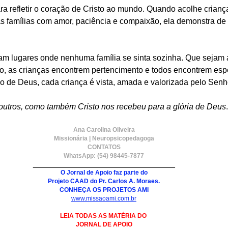
ra refletir o coração de Cristo ao mundo. Quando acolhe crianç
s famílias com amor, paciência e compaixão, ela demonstra de f
am lugares onde nenhuma família se sinta sozinha. Que sejam
o, as crianças encontrem pertencimento e todos encontrem es
no de Deus, cada criança é vista, amada e valorizada pelo Senh
outros, como também Cristo nos recebeu para a glória de Deus
Ana Carolina Oliveira
Missionária | Neuropsicopedagoga
CONTATOS
WhatsApp: (54) 98445-7877
_______________________________
O Jornal de Apoio faz parte do
Projeto CAAD do Pr. Carlos A. Moraes.
CONHEÇA OS PROJETOS AMI
www.missaoami.com.br
LEIA TODAS AS MATÉRIA DO 
JORNAL DE APOIO