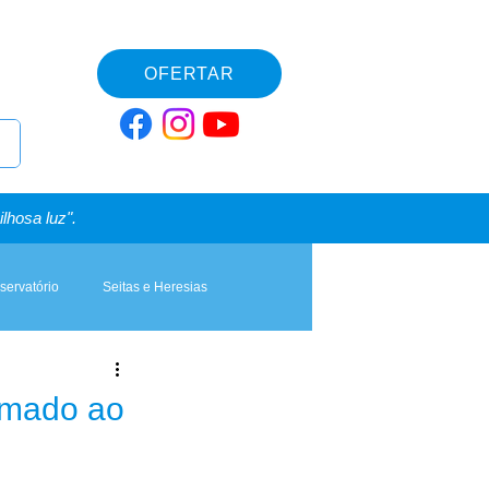
OFERTAR
lhosa luz".
servatório
Seitas e Heresias
hamado ao