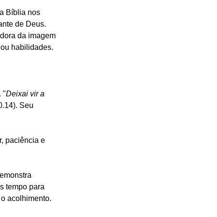
a Bíblia nos 
ante de Deus. 
tadora da imagem 
 ou habilidades.
 "
Deixai vir a 
0.14). Seu 
, paciência e 
demonstra 
s tempo para 
 o acolhimento.