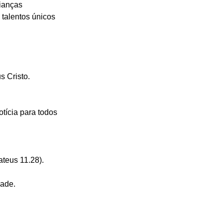
ianças 
talentos únicos 
 Cristo. 
ícia para todos 
ateus 11.28).
dade.