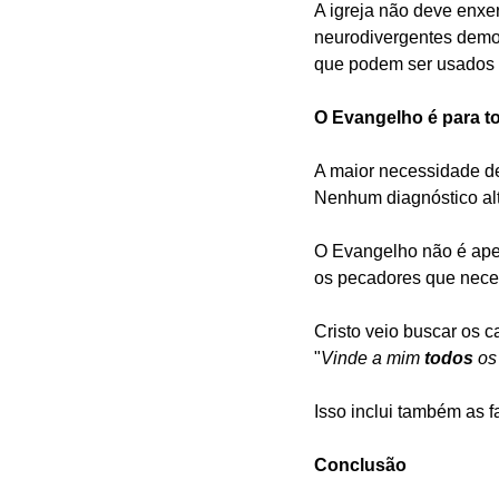
A igreja não deve enxe
neurodivergentes demon
que podem ser usados p
O Evangelho é para t
A maior necessidade de 
Nenhum diagnóstico al
O Evangelho não é ape
os pecadores que nece
Cristo veio buscar os c
"
Vinde a mim 
todos
 os
Isso inclui também as 
Conclusão