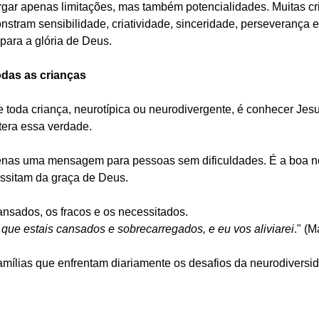
rgar apenas limitações, mas também potencialidades. Muitas cr
stram sensibilidade, criatividade, sinceridade, perseverança e 
ara a glória de Deus.
odas as crianças
toda criança, neurotípica ou neurodivergente, é conhecer Jesus
tera essa verdade.
nas uma mensagem para pessoas sem dificuldades. É a boa not
ssitam da graça de Deus.
ansados, os fracos e os necessitados.
 que estais cansados e sobrecarregados, e eu vos aliviarei
." (M
famílias que enfrentam diariamente os desafios da neurodiversi