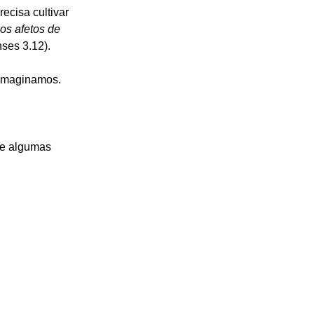
ecisa cultivar 
os afetos de 
ses 3.12).
 imaginamos.
ue algumas 