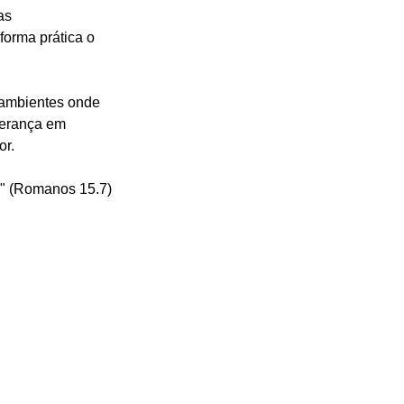
as 
orma prática o 
 ambientes onde 
perança em 
or.
." (Romanos 15.7)