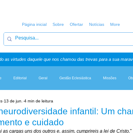
Página inicial
Sobre
Ofertar
Notícias
More
o as virtudes daquele que nos chamou das trevas para a sua maravi
e
Editorial
Geral
Gestão Eclesiástica
Missões
Ob
os
13 de jun.
4 min de leitura
Artigos, Sermões & Esboços
 neurodiversidade infantil: Um c
mento e cuidado
i as cargas uns dos outros e, assim, cumprireis a lei de Cristo.
" 