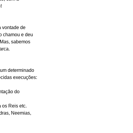
!
a vontade de 
 o chamou e deu 
. Mas, sabemos 
arca.
e um determinado 
hecidas execuções:
entação do 
a os Reis etc.
sdras, Neemias, 