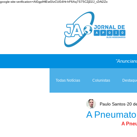
google-site-verification=AlGgplHlEwGIzCUG4Hr-hF6Aq7S75CZjD2J_rZrN2Zo
"Anunciand
Todas Notícias
Colunistas
Destaqu
Paulo Santos
20 d
Teologia & Prática
A Igreja e a Lei
A Pneumatol
A Pneu