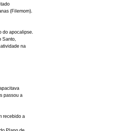
itado 
manas (Filemom).
o do apocalipse. 
o Santo, 
 atividade na 
apacitava 
is passou a 
m recebido a 
do Plano de 