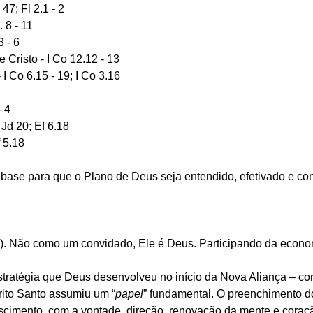
a 47; Fl 2.1 - 2
. 8 - 11
3 - 6
de Cristo - I Co 12.12 - 13
 - I Co 6.15 - 19; I Co 3.16
- 4
 Jd 20; Ef 6.18
f 5.18
ase para que o Plano de Deus seja entendido, efetivado e conc
-2). Não como um convidado, Ele é Deus. Participando da econo
stratégia que Deus desenvolveu no início da Nova Aliança – c
írito Santo assumiu um “
papel
” fundamental. O preenchimento d
cimento, com a vontade, direção, renovação da mente e coraçã