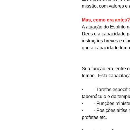
missão, com valores e a
Mas, como era antes?
A atuação do Espírito 
Deus e a capacidade pa
instruções breves e cl
que a capacidade tempor
Sua função era, entre o
tempo.  Esta capacitaç
·         - Tarefas espe
tabernáculo e do templ
·         - Funções mini
·         - Posições alt
profetas etc.