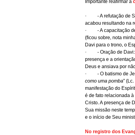
Importante reafirmar a 
·         - A refutação de S
acabou resultando na re
·         - A capacitação d
(ficou sobre, nota minha
Davi para o trono, o Es
·         - Oração de Davi:
presença e a orientaçã
Deus e ansiava por não
·         - O batismo de J
como uma pomba
” (Lc
manifestação do Espíri
é de fato relacionada à
Cristo. A presença de 
Sua missão neste temp
e o início de Seu minist
No registro dos Evan