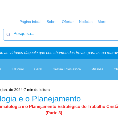
Página inicial
Sobre
Ofertar
Notícias
More
o as virtudes daquele que nos chamou das trevas para a sua maravi
e
Editorial
Geral
Gestão Eclesiástica
Missões
Ob
e jan. de 2024
7 min de leitura
Artigos, Sermões & Esboços
ogia e o Planejamento
matologia e o Planejamento Estratégico do Trabalho Crist
(Parte 3)