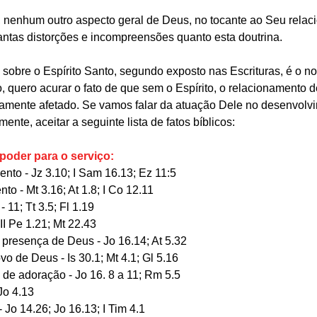
, nenhum outro aspecto geral de Deus, no tocante ao Seu rela
antas distorções e incompreensões quanto esta doutrina.
bre o Espírito Santo, segundo exposto nas Escrituras, é o n
 quero acurar o fato de que sem o Espírito, o relacionamento 
vamente afetado. Se vamos falar da atuação Dele no desenvolv
ente, aceitar a seguinte lista de fatos bíblicos:
 poder para o serviço:
amento - Jz 3.10; I Sam 16.13; Ez 11:5
nto - Mt 3.16; At 1.8; I Co 12.11
8 - 11; Tt 3.5; Fl 1.19
; II Pe 1.21; Mt 22.43
da presença de Deus - Jo 16.14; At 5.32
 povo de Deus - Is 30.1; Mt 4.1; Gl 5.16
ra de adoração - Jo 16. 8 a 11; Rm 5.5
 Jo 4.13
a - Jo 14.26; Jo 16.13; I Tim 4.1