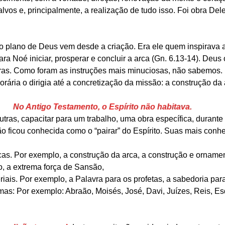
lvos e, principalmente, a realização de tudo isso. Foi obra Dele
no plano de Deus vem desde a criação. Era ele quem inspirava 
ra Noé iniciar, prosperar e concluir a arca (Gn. 6.13-14). Deus
aras. Como foram as instruções mais minuciosas, não sabemos
ária o dirigia até a concretização da missão: a construção da 
No Antigo Testamento, o Espírito não habitava.
utras, capacitar para um trabalho, uma obra específica, durant
ão ficou conhecida como o “pairar” do Espírito. Suas mais con
cíficas. Por exemplo, a construção da arca, a construção e ornam
o, a extrema força de Sansão,
steriais. Por exemplo, a Palavra para os profetas, a sabedoria par
íssimas: Por exemplo: Abraão, Moisés, José, Davi, Juízes, Reis, E