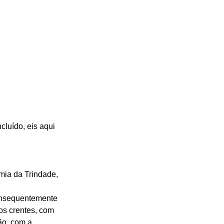
luído, eis aqui 
mia da Trindade, 
onsequentemente 
os crentes, com 
o, com a 