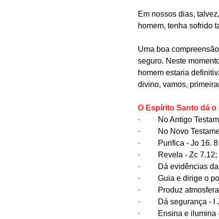
Em nossos dias, talvez
homem, tenha sofrido t
Uma boa compreensão so
seguro. Neste momento,
homem estaria definiti
divino, vamos, primeiram
O Espírito Santo dá o
·         No Antigo Test
·         No Novo Testame
·         Purifica - Jo 16. 
·         Revela - Zc 7.12
·         Dá evidências 
·         Guia e dirige o
·         Produz atmosfe
·         Dá segurança - I
·         Ensina e ilumin