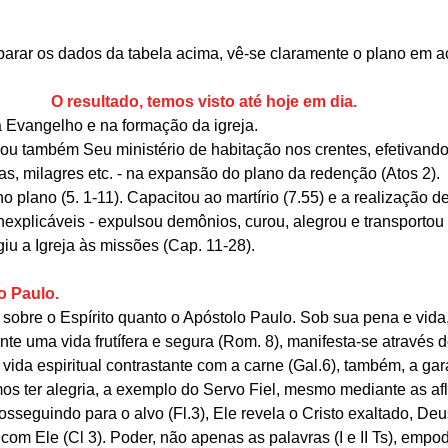
ar os dados da tabela acima, vê-se claramente o plano em açã
O resultado, temos visto até hoje em dia.
 Evangelho e na formação da igreja.
iciou também Seu ministério de habitação nos crentes, efetivando
as, milagres etc. - na expansão do plano da redenção (Atos 2).  
 plano (5. 1-11). Capacitou ao martírio (7.55) e a realização de
nexplicáveis - expulsou demônios, curou, alegrou e transportou (
iu a Igreja às missões (Cap. 11-28).
o Paulo.
sobre o Espírito quanto o Apóstolo Paulo. Sob sua pena e vida
nte uma vida frutífera e segura (Rom. 8), manifesta-se através d
a vida espiritual contrastante com a carne (Gal.6), também, a ga
os ter alegria, a exemplo do Servo Fiel, mesmo mediante as afl
osseguindo para o alvo (Fl.3), Ele revela o Cristo exaltado, Deu
com Ele (Cl 3). Poder, não apenas as palavras (I e II Ts), empo