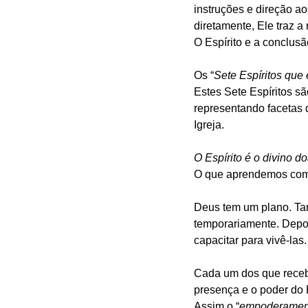
instruções e direção ao
diretamente, Ele traz 
O Espírito e a conclusã
Os “
Sete Espíritos que
Estes Sete Espíritos s
representando facetas d
Igreja.
O Espírito é o divino d
O que aprendemos com
Deus tem um plano. Tamb
temporariamente. Depoi
capacitar para vivê-las.
Cada um dos que recebe
presença e o poder do 
Assim o “
empoderament