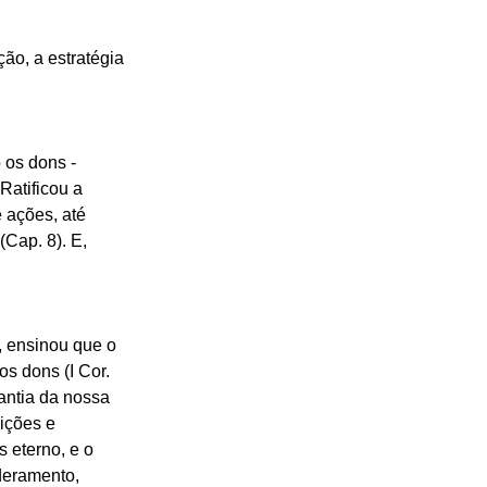
o, a estratégia 
 os dons - 
Ratificou a 
 ações, até 
Cap. 8). E, 
, ensinou que o 
os dons (I Cor. 
rantia da nossa 
ições e 
s eterno, e o 
deramento, 