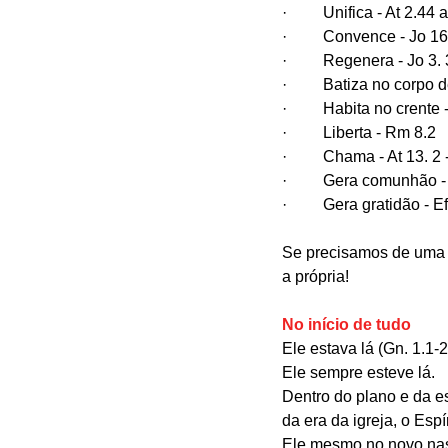
·         Unifica - At 2.44 
·         Convence - Jo 16
·         Regenera - Jo 3. 
·         Batiza no corpo 
·         Habita no crente
·         Liberta - Rm 8.2
·         Chama - At 13. 2 
·         Gera comunhão -
·         Gera gratidão - E
Se precisamos de uma b
a própria!
No início de tudo
Ele estava lá (Gn. 1.1
Ele sempre esteve lá.
Dentro do plano e da e
da era da igreja, o Esp
Ele mesmo no novo nas