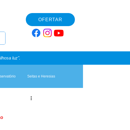
OFERTAR
lhosa luz".
servatório
Seitas e Heresias
ão