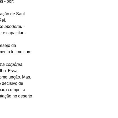
s - por:
inação de Saul 
Rei.
 se apoderou
 - 
 e capacitar - 
desejo da 
mento íntimo com 
ma corpórea, 
ilho. Essa 
como unção. Mas, 
e decisivo de 
ara cumprir a 
tação no deserto 