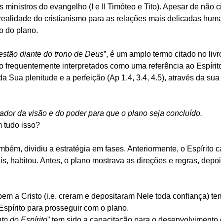
s ministros do evangelho (I e II Timóteo e Tito). Apesar de não c
a realidade do cristianismo para as relações mais delicadas hu
o do plano.
 estão diante do trono de Deus
”, é um amplo termo citado no livr
ão frequentemente interpretados como uma referência ao Espírit
a Sua plenitude e a perfeição (Ap 1.4, 3.4, 4.5), através da sua
oador da visão e do poder para que o plano seja concluído.
 tudo isso?
ém, dividiu a estratégia em fases. Anteriormente, o Espírito c
s, habitou. Antes, o plano mostrava as direções e regras, depo
m a Cristo (i.e. creram e depositaram Nele toda confiança) te
Espírito para prosseguir com o plano.
o do Espírito
” tem sido a capacitação para o desenvolvimento 