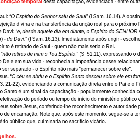
condição temporal
 desta capacitação, evidenciada - entre outra
aul: “
O Espírito do Senhor saiu de Saul
” (I Sam. 16.14). A obst
jeição divina e na transferência da unção real para o próximo 
e Davi: “
e, desde aquele dia em diante, o Espírito do SENHOR
) - 
de Davi
.” (I Sam. 16.13). Imediatamente após ungir - escolher
pírito é retirado de Saul - quem não mais seria o Rei.
 “
não retires de mim o Teu Espírito
.” (S. 51.11), expressando o 
o Dele em sua vida - reconhecia a importância desse relaciona
 ser separado - o Espírito não mais “permanecer sobre ele”.
esus. “
O céu se abriu e o Espírito Santo desceu sobre ele em for
. 3. 21-22), evidenciando a comunicação direta entre o Pai e o F
to Santo é um sinal da capacitação - popularmente conhecida 
 efetivação do período ou tempo de início do ministério público 
Deus sobre Jesus, conferindo-lhe reconhecimento e autoridade p
o de encarnação. Note que, após este momento, segue-se a ten
ério público que, culminaria no sacrifício vicário.
gelhos.