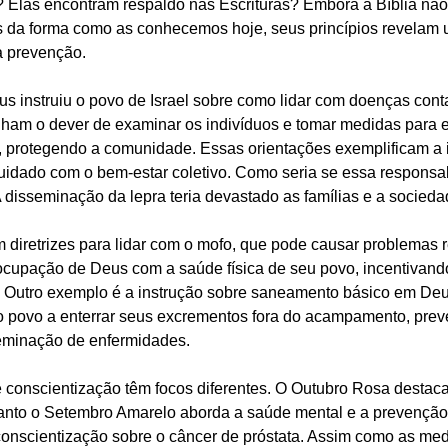
 Elas encontram respaldo nas Escrituras? Embora a Bíblia nã
 da forma como as conhecemos hoje, seus princípios revelam
a prevenção.
eus instruiu o povo de Israel sobre como lidar com doenças con
nham o dever de examinar os indivíduos e tomar medidas para ev
 protegendo a comunidade. Essas orientações exemplificam a 
uidado com o bem-estar coletivo. Como seria se essa responsa
 disseminação da lepra teria devastado as famílias e a sociedad
diretrizes para lidar com o mofo, que pode causar problemas re
eocupação de Deus com a saúde física de seu povo, incentivando
 Outro exemplo é a instrução sobre saneamento básico em Deu
o povo a enterrar seus excrementos fora do acampamento, prev
eminação de enfermidades.
conscientização têm focos diferentes. O Outubro Rosa destac
to o Setembro Amarelo aborda a saúde mental e a prevenção a
onscientização sobre o câncer de próstata. Assim como as med