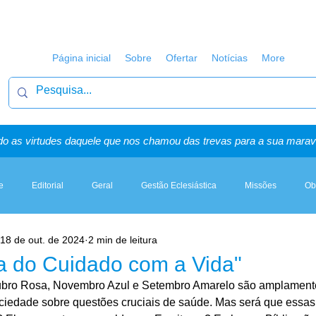
Página inicial
Sobre
Ofertar
Notícias
More
o as virtudes daquele que nos chamou das trevas para a sua maravi
e
Editorial
Geral
Gestão Eclesiástica
Missões
Ob
18 de out. de 2024
2 min de leitura
Artigos, Sermões & Esboços
a do Cuidado com a Vida"
ro Rosa, Novembro Azul e Setembro Amarelo são amplament
ociedade sobre questões cruciais de saúde. Mas será que essas i