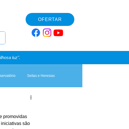
OFERTAR
lhosa luz".
servatório
Seitas e Heresias
e promovidas 
niciativas são 