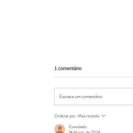
1 comentário
Escreva um comentário
Conte as Bençãos
Ordenar por:
Mais recente
Convidado:
18 de out. de 2024