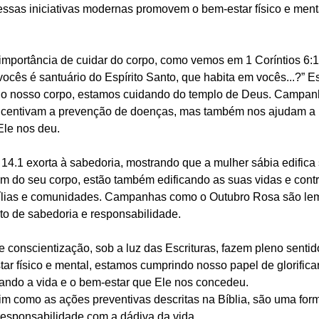
essas iniciativas modernas promovem o bem-estar físico e ment
 importância de cuidar do corpo, como vemos em 1 Coríntios 6:
cês é santuário do Espírito Santo, que habita em vocês...?” Es
 do nosso corpo, estamos cuidando do templo de Deus. Campan
ncentivam a prevenção de doenças, mas também nos ajudam a h
Ele nos deu.
14.1 exorta à sabedoria, mostrando que a mulher sábia edifica 
m do seu corpo, estão também edificando as suas vidas e contr
mílias e comunidades. Campanhas como o Outubro Rosa são lem
to de sabedoria e responsabilidade.
 conscientização, sob a luz das Escrituras, fazem pleno sentid
r físico e mental, estamos cumprindo nosso papel de glorifica
ando a vida e o bem-estar que Ele nos concedeu.
 como as ações preventivas descritas na Bíblia, são uma form
esponsabilidade com a dádiva da vida.