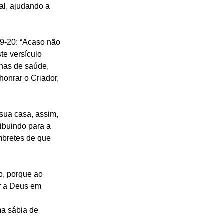
al, ajudando a 
19-20: “Acaso não 
te versículo 
has de saúde, 
onrar o Criador, 
sua casa, assim, 
ibuindo para a 
bretes de que 
o, porque ao 
r a Deus em 
a sábia de 