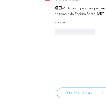
👏🏻Muito bom, parabéns pelo excel
do templo do Espírito Santo. 🙌🏻
Editado
Curtir
Responder
Oferte:
O Jornal de Apoio é um ministério sem
lucrativos. As ofertas e doações serve
os custos administrativos da missão
divulgação da obra missionária.
Oferte aqui