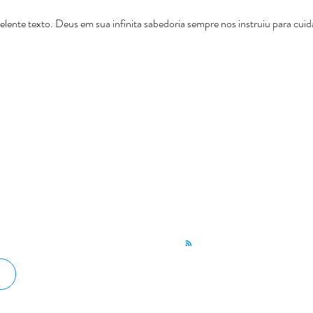
ente texto. Deus em sua infinita sabedoria sempre nos instruiu para cuid
Compartilhe:
 fins
Ore e ajude a obra de missões divulgando as
E
m para
matérias do Jornal de Apoio. Compartilhe nas
 na
redes sociais e apoie os ministérios
divulgados.
©2023 - Jornal de Apoio.
Política de Privacidade.
Do Not Sell My Personal Information