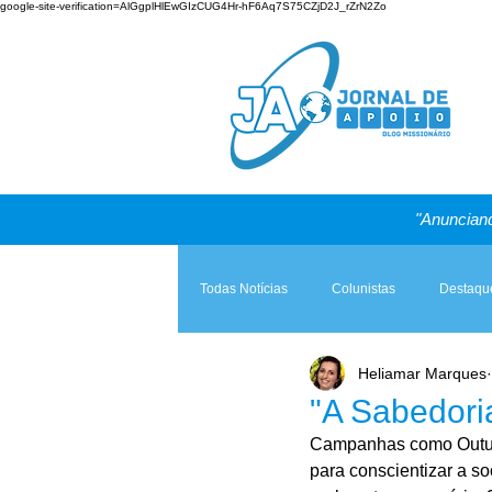
google-site-verification=AlGgplHlEwGIzCUG4Hr-hF6Aq7S75CZjD2J_rZrN2Zo
"Anunciand
Todas Notícias
Colunistas
Destaqu
Heliamar Marques
Teologia & Prática
A Igreja e a Lei
"A Sabedori
Campanhas como Outub
para conscientizar a s