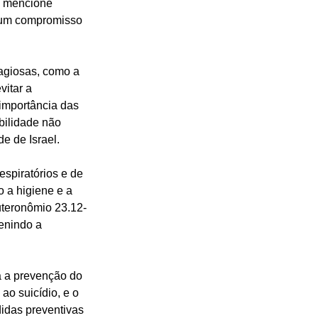
o mencione 
 um compromisso 
tagiosas, como a 
itar a 
importância das 
bilidade não 
e de Israel.
spiratórios e de 
 a higiene e a 
teronômio 23.12-
enindo a 
a a prevenção do 
o suicídio, e o 
idas preventivas 