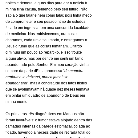
noites e demorei alguns dias para dar a notícia à 
minha filha caçula, temendo pelo seu futuro. Não 
sabia o que falar e nem como falar, pois tinha medo 
de comprometer o seu pesado ritmo de estudos, 
focado em ingressar em uma concorrida faculdade 
de medicina. Nos entristecemos, oramos e 
choramos, cada um a seu modo, e entregamos a 
Deus o rumo que as coisas tomariam. O fardo 
diminuiu um pouco ao reparti-lo, e isso trouxe 
algum alívio, mas por dentro me senti um tanto 
abandonado pelo Senhor. Em meu coração vinha 
sempre da parte dEle a promessa “
de maneira 
nenhuma te deixarei, nunca jamais te 
abandonarei
”, mas a concretude dos fatos tristes 
que se avolumavam há quase dez meses teimava 
em pintar um quadro de abandono de Deus em 
minha mente.
Os primeiros três diagnósticos em Manaus não 
foram favoráveis: o tumor estava alojado dentro das 
camadas internas da parede estomacal, colada ao 
fígado, havendo a necessidade de retirada total do 