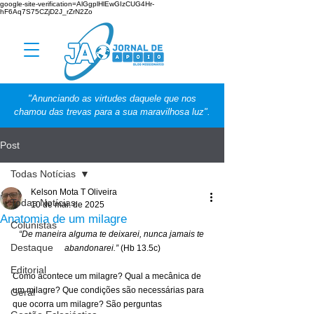
google-site-verification=AlGgplHlEwGIzCUG4Hr-
hF6Aq7S75CZjD2J_rZrN2Zo
"Anunciando as virtudes daquele que nos
chamou das trevas para a sua maravilhosa luz".
Post
Todas Notícias
Kelson Mota T Oliveira
Todas Notícias
10 de mai. de 2025
Anatomia de um milagre
Colunistas
“De maneira alguma te deixarei, nunca jamais te 
Destaque
abandonarei.”
 (Hb 13.5c)
Editorial
Como acontece um milagre? Qual a mecânica de 
um milagre? Que condições são necessárias para 
Geral
que ocorra um milagre? São perguntas 