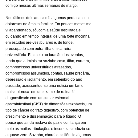
comigo nessas últimas semanas de março.
Nos últimos dois anos sofri algumas perdas muito 
dolorosas no âmbito familiar. Em poucos meses me 
vi abandonado, só, com a saúde debilitada e 
cuidando em tempo integral de uma forte mocinha 
em estudos pré-vestibulares e, de longe, 
preocupado com outra filha em carreira 
universitária. Em meio ao furacão dos eventos, 
tendo que administrar sozinho casa, filha, carreira, 
compromissos universitários atrasados, 
compromissos assumidos, contas, saúde precária, 
depressão e isolamento, em setembro do ano 
passado, acrescentou-se uma notícia um tanto 
mais dolorosa: em um exame de rotina fui 
diagnosticado com um tumor estromal 
gastrointestinal (GIST) de dimensões razoáveis, um 
tipo de câncer do trato digestivo, com potencial de 
crescimento e disseminação para o fígado. O 
pouco que ainda restava de paz e confiança em 
meio às muitas tribulações e incertezas reduziu-se 
a quase zero. Sozinho, chorei em silêncio algumas 