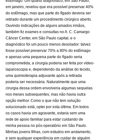
estômago. Um quarto diagnóstico, em São Paulo, 
em janeiro, revelou que era possível preservar 40% 
do estômago, mas que parte do fígado deveria ser 
retirado durante um procedimento cirúrgico aberto. 
Ouvindo indicações de alguns amados irmãos, 
também fiz exames e consultas no A. C. Camargo 
Câncer Center, em São Paulo capital, e o 
diagnóstico foi um pouco menos desolador: talvez 
fosse possível preservar 70% a 80% do estômago 
e apenas uma pequena parte do fígado seria 
comprometida; a cirurgia poderia ser feita por vídeo-
laparoscopia e, dependendo da análise do tecido, 
uma quimioterapia adjuvante após a retirada 
poderia ser necessária. Naturalmente que uma 
cirurgia dessa ordem envolveria algumas sequelas 
nos meses subsequentes, mas não havia outra 
opção melhor. Como o que não tem solução 
solucionado está, optei por esta última. Em todos 
os casos havia um agravante, estaria sem uma 
rede de apoio familiar para estar cuidando de 
minha pessoa no pós-operatório em São Paulo. 
Minhas jovens filhas, com estudos em andamento, 
e sem qualquer experiência em cuidar de alguém 