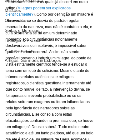
Gestão Eclesiástica
interessantes sobre as quais já discorri em outro 
artigo (
Milagres podem ser explicados 
Missões
cientificamente?
). Como por definição um milagre é 
Observatório
um evento que se desvia do padrão regular 
esperado da natureza, mas não é contrário a ela, e 
Seitas e Heresias
cuja ocorrência se dá em um determinado 
momento sob circunstâncias notoriamente 
Teologia & Prática
desfavoráveis ou insolúveis, é impossível saber 
A Igreja e a Lei
quando e como ocorrerá. Assim, não sendo 
possível prever ou induzir um milagre, do ponto de 
Artigos, Sermões & Esboços
vista estritamente científico tende-se a estudar o 
tema com um quê de ceticismo. Mesmo diante de 
inúmeros relatos autênticos de milagres 
registrados, o cientista questiona internamente até 
que ponto houve, de fato, a intervenção divina, se 
foi apenas um evento probabilístico ou se os 
relatos sofreram exageros ou foram influenciados 
pela ignorância dos narradores sobre as 
circunstâncias. E se consola com estas 
elucubrações confiando na premissa que, se houve 
um milagre, só Deus o saberá. Tudo muito neutro, 
acadêmico e até um tanto piedoso, até que um belo 
dia ele é alvo de um milagre de Deus. Aconteceu 