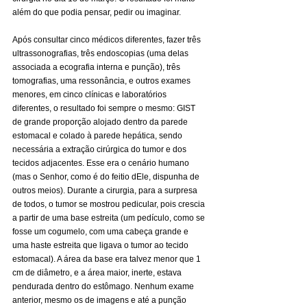
além do que podia pensar, pedir ou imaginar.
Após consultar cinco médicos diferentes, fazer três 
ultrassonografias, três endoscopias (uma delas 
associada a ecografia interna e punção), três 
tomografias, uma ressonância, e outros exames 
menores, em cinco clínicas e laboratórios 
diferentes, o resultado foi sempre o mesmo: GIST 
de grande proporção alojado dentro da parede 
estomacal e colado à parede hepática, sendo 
necessária a extração cirúrgica do tumor e dos 
tecidos adjacentes. Esse era o cenário humano 
(mas o Senhor, como é do feitio dEle, dispunha de 
outros meios). Durante a cirurgia, para a surpresa 
de todos, o tumor se mostrou pedicular, pois crescia 
a partir de uma base estreita (um pedículo, como se 
fosse um cogumelo, com uma cabeça grande e 
uma haste estreita que ligava o tumor ao tecido 
estomacal). A área da base era talvez menor que 1 
cm de diâmetro, e a área maior, inerte, estava 
pendurada dentro do estômago. Nenhum exame 
anterior, mesmo os de imagens e até a punção 