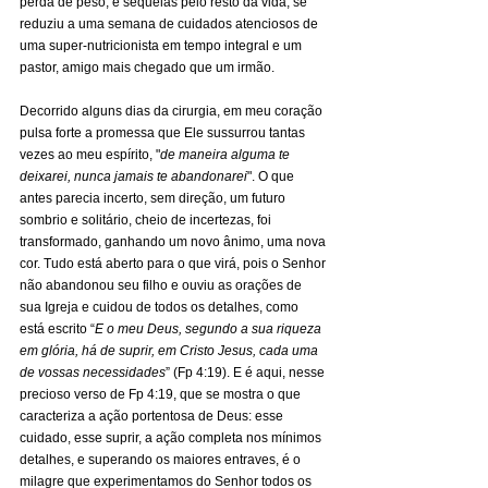
perda de peso, e sequelas pelo resto da vida, se 
reduziu a uma semana de cuidados atenciosos de 
uma super-nutricionista em tempo integral e um 
pastor, amigo mais chegado que um irmão.
Decorrido alguns dias da cirurgia, em meu coração 
pulsa forte a promessa que Ele sussurrou tantas 
vezes ao meu espírito, "
de maneira alguma te 
deixarei, nunca jamais te abandonarei
". O que 
antes parecia incerto, sem direção, um futuro 
sombrio e solitário, cheio de incertezas, foi 
transformado, ganhando um novo ânimo, uma nova 
cor. Tudo está aberto para o que virá, pois o Senhor 
não abandonou seu filho e ouviu as orações de 
sua Igreja e cuidou de todos os detalhes, como 
está escrito “
E o meu Deus, segundo a sua riqueza 
em glória, há de suprir, em Cristo Jesus, cada uma 
de vossas necessidades
” (Fp 4:19). E é aqui, nesse 
precioso verso de Fp 4:19, que se mostra o que 
caracteriza a ação portentosa de Deus: esse 
cuidado, esse suprir, a ação completa nos mínimos 
detalhes, e superando os maiores entraves, é o 
milagre que experimentamos do Senhor todos os 