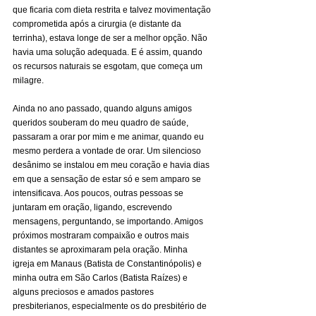
que ficaria com dieta restrita e talvez movimentação 
comprometida após a cirurgia (e distante da 
terrinha), estava longe de ser a melhor opção. Não 
havia uma solução adequada. E é assim, quando 
os recursos naturais se esgotam, que começa um 
milagre.
Ainda no ano passado, quando alguns amigos 
queridos souberam do meu quadro de saúde, 
passaram a orar por mim e me animar, quando eu 
mesmo perdera a vontade de orar. Um silencioso 
desânimo se instalou em meu coração e havia dias 
em que a sensação de estar só e sem amparo se 
intensificava. Aos poucos, outras pessoas se 
juntaram em oração, ligando, escrevendo 
mensagens, perguntando, se importando. Amigos 
próximos mostraram compaixão e outros mais 
distantes se aproximaram pela oração. Minha 
igreja em Manaus (Batista de Constantinópolis) e 
minha outra em São Carlos (Batista Raízes) e 
alguns preciosos e amados pastores 
presbiterianos, especialmente os do presbitério de 