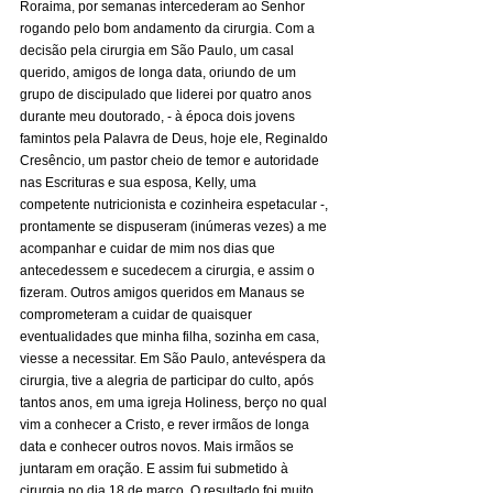
Roraima, por semanas intercederam ao Senhor 
rogando pelo bom andamento da cirurgia. Com a 
decisão pela cirurgia em São Paulo, um casal 
querido, amigos de longa data, oriundo de um 
grupo de discipulado que liderei por quatro anos 
durante meu doutorado, - à época dois jovens 
famintos pela Palavra de Deus, hoje ele, Reginaldo 
Cresêncio, um pastor cheio de temor e autoridade 
nas Escrituras e sua esposa, Kelly, uma 
competente nutricionista e cozinheira espetacular -, 
prontamente se dispuseram (inúmeras vezes) a me 
acompanhar e cuidar de mim nos dias que 
antecedessem e sucedecem a cirurgia, e assim o 
fizeram. Outros amigos queridos em Manaus se 
comprometeram a cuidar de quaisquer 
eventualidades que minha filha, sozinha em casa, 
viesse a necessitar. Em São Paulo, antevéspera da 
cirurgia, tive a alegria de participar do culto, após 
tantos anos, em uma igreja Holiness, berço no qual 
vim a conhecer a Cristo, e rever irmãos de longa 
data e conhecer outros novos. Mais irmãos se 
juntaram em oração. E assim fui submetido à 
cirurgia no dia 18 de março. O resultado foi muito 