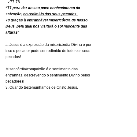
- v.77-78
“77 
para dar ao seu povo conhecimento da 
salvação, 
no redimi-lo dos seus pecados, 
78 graças à entranhável misericórdia de nosso 
Deus
, pela qual nos visitará o sol nascente das 
alturas
”
a. Jesus é a expressão da misericórdia Divina e por 
isso o pecador pode ser redimido de todos os seus 
pecados!
Misericórdia/compaixão é o sentimento das 
entranhas, descrevendo o sentimento Divino pelos 
pecadores!
3. Quando testemunhamos de Cristo Jesus, 
anunciamos alguns resultados pela vinda do 
Salvador – v.79
“79 
para alumiar os que jazem nas trevas e na 
sombra da morte, e dirigir os nossos pés pelo 
caminho da paz
”
Para = “
com o propósito de
”