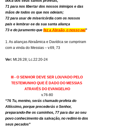
boca dos seus santos profetas,
71 para nos libertar dos nossos inimigos e das 
mãos de todos os que nos odeiam;
72 para usar de misericórdia com os nossos 
pais e lembrar-se da sua santa aliança
73 e do juramento que 
fez a Abraão, o nosso pai
”
1. As alianças Abraâmica e Davídica se cumpriram 
com a vinda do Messias – v.69, 73
Ver:
 Mt.26:28; Lc.22:20-24
III - O SENHOR DEVE SER LOUVADO PELO 
TESTEMUNHO QUE É DADO DO MESSIAS 
ATRAVÉS DO EVANGELHO
v.76-80
“76 
Tu, menino, serás chamado profeta do 
Altíssimo, porque precederás o Senhor, 
preparando-lhe os caminhos, 77 para dar ao seu 
povo conhecimento da salvação, no redimi-lo dos 
seus pecados
”