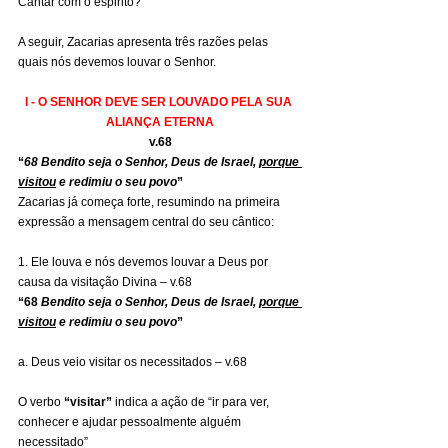
Cantar com o espirito?
A seguir, Zacarias apresenta três razões pelas 
quais nós devemos louvar o Senhor.
I - O SENHOR DEVE SER LOUVADO PELA SUA 
ALIANÇA ETERNA
v.68
“
68 Bendito seja o Senhor, Deus de Israel, 
porque 
visitou
 e redimiu o seu povo
”
Zacarias já começa forte, resumindo na primeira 
expressão a mensagem central do seu cântico:
1. Ele louva e nós devemos louvar a Deus por 
causa da visitação Divina – v.68
“68 
Bendito seja o Senhor, Deus de Israel, 
porque 
visitou
 e redimiu o seu povo
”
a. Deus veio visitar os necessitados – v.68
O verbo 
“visitar”
 indica a ação de “ir para ver, 
conhecer e ajudar pessoalmente alguém 
necessitado”