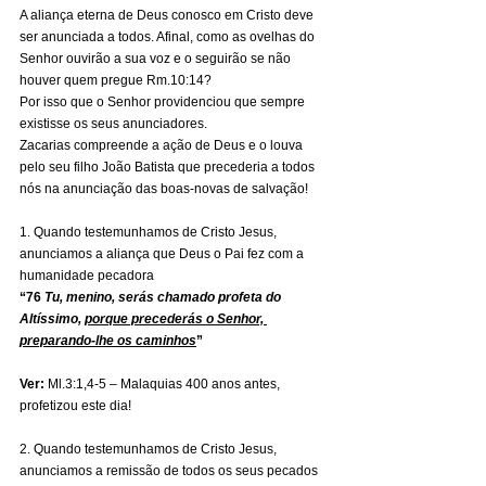
A aliança eterna de Deus conosco em Cristo deve 
ser anunciada a todos. Afinal, como as ovelhas do 
Senhor ouvirão a sua voz e o seguirão se não 
houver quem pregue Rm.10:14?
Por isso que o Senhor providenciou que sempre 
existisse os seus anunciadores.
Zacarias compreende a ação de Deus e o louva 
pelo seu filho João Batista que precederia a todos 
nós na anunciação das boas-novas de salvação!
1. Quando testemunhamos de Cristo Jesus, 
anunciamos a aliança que Deus o Pai fez com a 
humanidade pecadora
“76 
Tu, menino, serás chamado profeta do 
Altíssimo, 
porque precederás o Senhor, 
preparando-lhe os caminhos
”
Ver:
 Ml.3:1,4-5 – Malaquias 400 anos antes, 
profetizou este dia!
2. Quando testemunhamos de Cristo Jesus, 
anunciamos a remissão de todos os seus pecados 