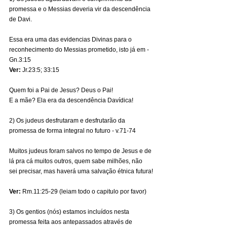
promessa e o Messias deveria vir da descendência 
de Davi.
Essa era uma das evidencias Divinas para o 
reconhecimento do Messias prometido, isto já em - 
Gn.3:15
Ver:
 Jr.23:5; 33:15
Quem foi a Pai de Jesus? Deus o Pai!
E a mãe? Ela era da descendência Davídica!
2) Os judeus desfrutaram e desfrutarão da 
promessa de forma integral no futuro - v.71-74
Muitos judeus foram salvos no tempo de Jesus e de 
lá pra cá muitos outros, quem sabe milhões, não 
sei precisar, mas haverá uma salvação étnica futura!
Ver:
 Rm.11:25-29 (leiam todo o capitulo por favor)
3) Os gentios (nós) estamos incluídos nesta 
promessa feita aos antepassados através de 