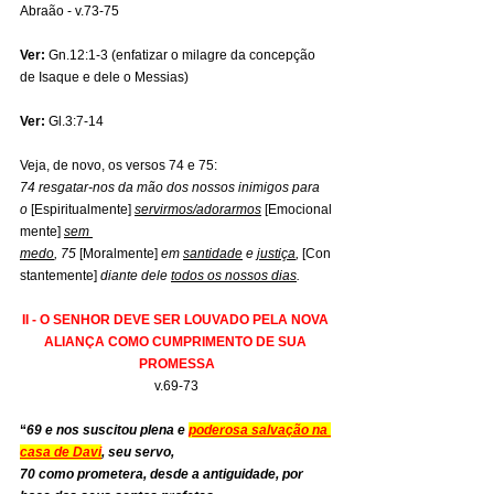
Abraão - v.73-75
Ver:
 Gn.12:1-3 (enfatizar o milagre da concepção 
de Isaque e dele o Messias)
Ver:
 Gl.3:7-14
Veja, de novo, os versos 74 e 75:
74 resgatar-nos da mão dos nossos inimigos para 
o 
[Espiritualmente]
servirmos/adorarmos
[Emocional
mente] 
sem 
medo
, 75
 [Moralmente] 
em 
santidade
 e 
justiça
, 
[Con
stantemente] 
diante dele 
todos os nossos dias
.
II - O SENHOR DEVE SER LOUVADO PELA NOVA 
ALIANÇA COMO CUMPRIMENTO DE SUA 
PROMESSA
v.69-73
“
69 e nos suscitou plena e 
poderosa salvação na 
casa de Davi
, seu servo,
70 como prometera, desde a antiguidade, por 