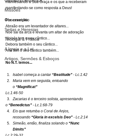
Gestão Eclesiástica
manifestando a Sua Graça e os que a receberam 
manifestando-se como resposta a Deus!
Missões
Observatório
Por exemplo:
Abraão era um levantador de altares...
Seitas e Heresias
Noé sai da arca e levanta um altar de adoração
Moisés tem o seu cântico...
Teologia & Prática
Debora também o seu cântico...
A Igreja e a Lei
Ana tem o seu cântico também...
Artigos, Sermões & Esboços
No N.T. temos...
Isabel começa a cantar 
“Beatitude”
 - Lc.1:42
Maria vem em seguida, entoando 
o 
“Magnificat”
Lc.1:46-50
Zacarias é o terceiro solista, apresentando
o 
“Benedictus”
 - Lc.1:68-79
Eis que retumba o Coral de Anjos, 
ressoando 
“Gloria in excelsis Deo” 
- Lc.2:14
Simeão, então, finaliza solando o 
“Nunc 
Dimits” 
Lc.2:29-32