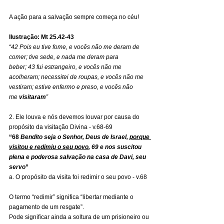
A ação para a salvação sempre começa no céu!
Ilustração: Mt 25.42-43
“42 Pois eu tive fome, e vocês não me deram de 
comer; tive sede, e nada me deram para 
beber; 43 fui estrangeiro, e vocês não me 
acolheram; necessitei de roupas, e vocês não me 
vestiram; estive enfermo e preso, e vocês não 
me 
visitaram
”
2. Ele louva e nós devemos louvar por causa do 
propósito da visitação Divina - v.68-69
“68 
Bendito seja o Senhor, Deus de Israel, 
porque 
visitou e redimiu o seu povo
, 69 e nos suscitou 
plena e poderosa salvação na casa de Davi, seu 
servo
”
a. O propósito da visita foi redimir o seu povo - v.68
O termo “redimir” significa “libertar mediante o 
pagamento de um resgate”.
Pode significar ainda a soltura de um prisioneiro ou 