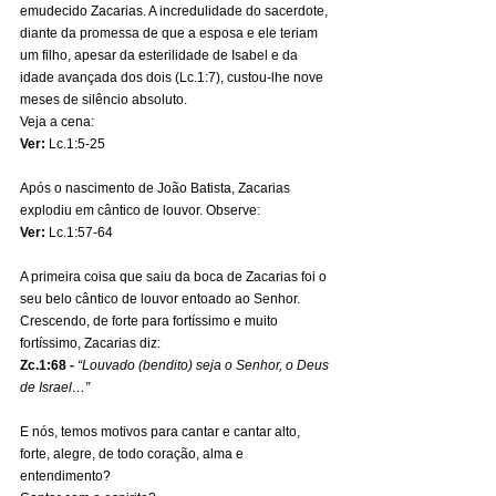
emudecido Zacarias. A incredulidade do sacerdote, 
diante da promessa de que a esposa e ele teriam 
um filho, apesar da esterilidade de Isabel e da 
idade avançada dos dois (Lc.1:7), custou-lhe nove 
meses de silêncio absoluto.
Veja a cena:
Ver: 
Lc.1:5-25
Após o nascimento de João Batista, Zacarias 
explodiu em cântico de louvor. Observe:
Ver:
 Lc.1:57-64
A primeira coisa que saiu da boca de Zacarias foi o 
seu belo cântico de louvor entoado ao Senhor.
Crescendo, de forte para fortíssimo e muito 
fortíssimo, Zacarias diz:
Zc.1:68 - 
“Louvado (bendito) seja o Senhor, o Deus 
de Israel…”
E nós, temos motivos para cantar e cantar alto, 
forte, alegre, de todo coração, alma e 
entendimento?