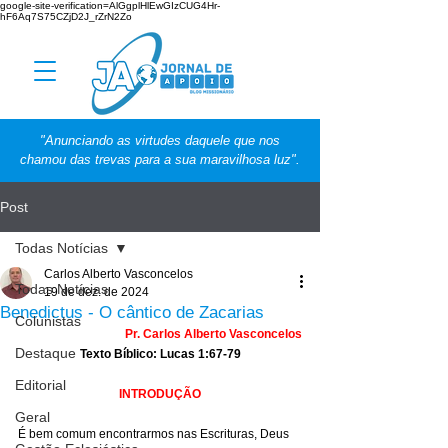
google-site-verification=AlGgplHlEwGIzCUG4Hr-
hF6Aq7S75CZjD2J_rZrN2Zo
"Anunciando as virtudes daquele que nos
chamou das trevas para a sua maravilhosa luz".
Post
Todas Notícias
Carlos Alberto Vasconcelos
Todas Notícias
19 de dez. de 2024
Benedictus - O cântico de Zacarias
Colunistas
Pr. Carlos Alberto Vasconcelos
Destaque
Texto Bíblico: Lucas 1:67-79
Editorial
INTRODUÇÃO
Geral
É bem comum encontrarmos nas Escrituras, Deus 