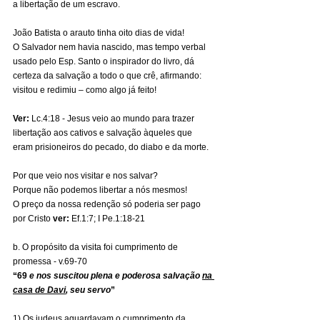
a libertação de um escravo.
João Batista o arauto tinha oito dias de vida!
O Salvador nem havia nascido, mas tempo verbal 
usado pelo Esp. Santo o inspirador do livro, dá 
certeza da salvação a todo o que crê, afirmando: 
visitou e redimiu – como algo já feito!
Ver:
 Lc.4:18 - Jesus veio ao mundo para trazer 
libertação aos cativos e salvação àqueles que 
eram prisioneiros do pecado, do diabo e da morte.
Por que veio nos visitar e nos salvar?
Porque não podemos libertar a nós mesmos!
O preço da nossa redenção só poderia ser pago 
por Cristo 
ver:
 Ef.1:7; I Pe.1:18-21
b. O propósito da visita foi cumprimento de 
promessa - v.69-70
“69 
e nos suscitou plena e poderosa salvação 
na 
casa de Davi
, seu servo
”
1) Os judeus aguardavam o cumprimento da 