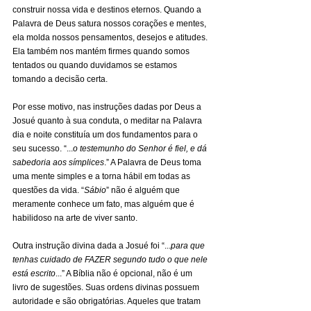
construir nossa vida e destinos eternos. Quando a 
Palavra de Deus satura nossos corações e mentes, 
ela molda nossos pensamentos, desejos e atitudes. 
Ela também nos mantém firmes quando somos 
tentados ou quando duvidamos se estamos 
tomando a decisão certa.
Por esse motivo, nas instruções dadas por Deus a 
Josué quanto à sua conduta, o meditar na Palavra 
dia e noite constituía um dos fundamentos para o 
seu sucesso. “...
o testemunho do Senhor é fiel, e dá 
sabedoria aos símplices
.” A Palavra de Deus toma 
uma mente simples e a torna hábil em todas as 
questões da vida. “
Sábio
” não é alguém que 
meramente conhece um fato, mas alguém que é 
habilidoso na arte de viver santo.  
Outra instrução divina dada a Josué foi “...
para que 
tenhas cuidado de FAZER segundo tudo o que nele 
está escrito
...” A Bíblia não é opcional, não é um 
livro de sugestões. Suas ordens divinas possuem 
autoridade e são obrigatórias. Aqueles que tratam 