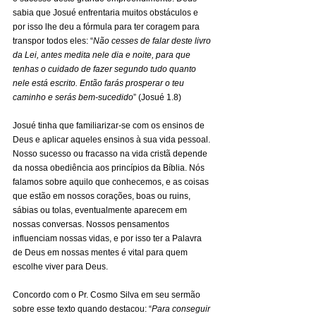
sabia que Josué enfrentaria muitos obstáculos e 
por isso lhe deu a fórmula para ter coragem para 
transpor todos eles: “
Não cesses de falar deste livro 
da Lei, antes medita nele dia e noite, para que 
tenhas o cuidado de fazer segundo tudo quanto 
nele está escrito. Então farás prosperar o teu 
caminho e serás bem-sucedido
” (Josué 1.8)
Josué tinha que familiarizar-se com os ensinos de 
Deus e aplicar aqueles ensinos à sua vida pessoal. 
Nosso sucesso ou fracasso na vida cristã depende 
da nossa obediência aos princípios da Bíblia. Nós 
falamos sobre aquilo que conhecemos, e as coisas 
que estão em nossos corações, boas ou ruins, 
sábias ou tolas, eventualmente aparecem em 
nossas conversas. Nossos pensamentos 
influenciam nossas vidas, e por isso ter a Palavra 
de Deus em nossas mentes é vital para quem 
escolhe viver para Deus.  
Concordo com o Pr. Cosmo Silva em seu sermão 
sobre esse texto quando destacou: “
Para conseguir 