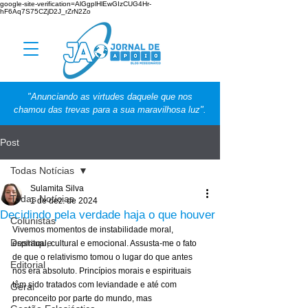
google-site-verification=AlGgplHlEwGIzCUG4Hr-
hF6Aq7S75CZjD2J_rZrN2Zo
"Anunciando as virtudes daquele que nos
chamou das trevas para a sua maravilhosa luz".
Post
Todas Notícias
Sulamita Silva
Todas Notícias
1 de dez. de 2024
Decidindo pela verdade haja o que houver
Colunistas
Vivemos momentos de instabilidade moral, 
Destaque
espiritual, cultural e emocional. Assusta-me o fato 
de que o relativismo tomou o lugar do que antes 
Editorial
nos era absoluto. Princípios morais e espirituais 
têm sido tratados com leviandade e até com 
Geral
preconceito por parte do mundo, mas 