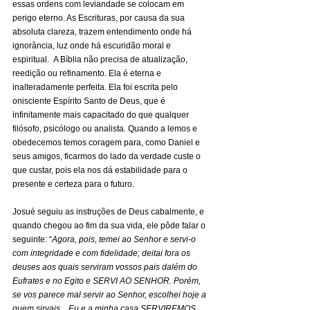
essas ordens com leviandade se colocam em 
perigo eterno. As Escrituras, por causa da sua 
absoluta clareza, trazem entendimento onde há 
ignorância, luz onde há escuridão moral e 
espiritual.  A Bíblia não precisa de atualização, 
reedição ou refinamento. Ela é eterna e 
inalteradamente perfeita. Ela foi escrita pelo 
onisciente Espírito Santo de Deus, que é 
infinitamente mais capacitado do que qualquer 
filósofo, psicólogo ou analista. Quando a lemos e 
obedecemos temos coragem para, como Daniel e 
seus amigos, ficarmos do lado da verdade custe o 
que custar, pois ela nos dá estabilidade para o 
presente e certeza para o futuro.  
Josué seguiu as instruções de Deus cabalmente, e 
quando chegou ao fim da sua vida, ele pôde falar o 
seguinte: “
Agora, pois, temei ao Senhor e servi-o 
com integridade e com fidelidade; deitai fora os 
deuses aos quais serviram vossos pais dalém do 
Eufrates e no Egito e SERVI AO SENHOR. Porém, 
se vos parece mal servir ao Senhor, escolhei hoje a 
quem sirvais... Eu e a minha casa SERVIREMOS 