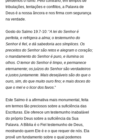
perdemos o rumo. Pelo contrário, em tempos de 
tribulações, tentações e conflitos, a Palavra de 
Deus é a nossa âncora e nos firma com segurança 
na verdade. 
Gosto do Salmo 19.7-10: “
A lei do Senhor é 
perfeita, e refrigera a alma; o testemunho do 
Senhor é fiel, e dá sabedoria aos símplices. Os 
preceitos do Senhor são retos e alegram o coração; 
o mandamento do Senhor é puro, e ilumina os 
olhos. O temor do Senhor é limpo, e permanece 
eternamente; os juízos do Senhor são verdadeiros 
e justos juntamente. Mais desejáveis são do que o 
ouro, sim, do que muito ouro fino; e mais doces do 
que o mel e o licor dos favos
.”
Este Salmo é a afirmativa mais monumental, feita 
em termos tão preciosos sobre a suficiência das 
Escrituras. Ele oferece um testemunho inabalável 
do próprio Deus sobre a suficiência da Sua 
Palavra. A Bíblia é o Fiel testemunho de Deus, 
mostrando quem Ele é e o que requer de nós. Ela 
provê um fundamento sobre o qual podemos 