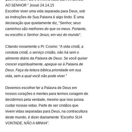
AO SENHOR.
” Josué 24.14,15 
Escolher viver uma vida separada para Deus, sob 
as instruções de Sua Palavra é algo lindo. É uma 
declaração que quietamente diz, “
Senhor, seus 
caminhos são melhores do que os meus. Portanto, 
eu escolho o Senhor Jesus, em vez do mundo
”.   
Citando novamente o Pr. Cosmo: “
A vida cristã, a 
conduta cristã, o serviço cristão, não há sem o 
alimento diário da Palavra de Deus. Se você quiser 
crescer espiritualmente, apegue-se à Palavra de 
Deus. Faça da leitura bíblica prioridade em sua 
vida, sem a qual você não pode viver
.” 
Devemos escolher ter a Palavra de Deus em 
nossos corações e mentes para termos coragem de 
decidirmos pela verdade, mesmo que isso possa 
custar nossas vidas. Parte de ser cristãos que 
vivem vidas separadas para Deus, na contracultura 
deste mundo, é dizer diariamente “
Escolho SUA 
VONTADE, NÃO A MINHA
”.  