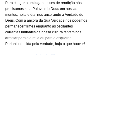
Para chegar a um lugar desses de rendição nós 
precisamos ter a Palavra de Deus em nossas 
mentes, noite e dia, nos ancorando à Verdade de 
Deus. Com a âncora da Sua Verdade nós podemos 
permanecer firmes enquanto as oscilantes 
correntes mutantes da nossa cultura tentam nos 
arrastar para a direita ou para a esquerda. 
Portanto, decida pela verdade, haja o que houver!
Sulamita Silva
Colunistas
Ver tudo
Posts recentes