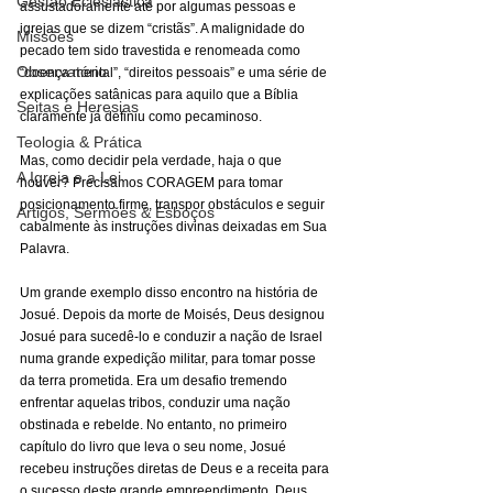
Gestão Eclesiástica
assustadoramente até por algumas pessoas e 
igrejas que se dizem “cristãs”. A malignidade do 
Missões
pecado tem sido travestida e renomeada como 
Observatório
“doença mental”, “direitos pessoais” e uma série de 
explicações satânicas para aquilo que a Bíblia 
Seitas e Heresias
claramente já definiu como pecaminoso.
Teologia & Prática
Mas, como decidir pela verdade, haja o que 
A Igreja e a Lei
houver? Precisamos CORAGEM para tomar 
posicionamento firme, transpor obstáculos e seguir 
Artigos, Sermões & Esboços
cabalmente às instruções divinas deixadas em Sua 
Palavra.
Um grande exemplo disso encontro na história de 
Josué. Depois da morte de Moisés, Deus designou 
Josué para sucedê-lo e conduzir a nação de Israel 
numa grande expedição militar, para tomar posse 
da terra prometida. Era um desafio tremendo 
enfrentar aquelas tribos, conduzir uma nação 
obstinada e rebelde. No entanto, no primeiro 
capítulo do livro que leva o seu nome, Josué 
recebeu instruções diretas de Deus e a receita para 
o sucesso deste grande empreendimento. Deus 