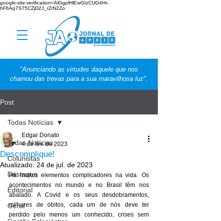
google-site-verification=AlGgplHlEwGIzCUG4Hr-
hF6Aq7S75CZjD2J_rZrN2Zo
"Anunciando as virtudes daquele que nos
chamou das trevas para a sua maravilhosa luz".
Post
Todas Notícias
Edgar Donato
Todas Notícias
4 de fev. de 2023
Descomplique!
Colunistas
Atualizado:
24 de jul. de 2023
Destaque
Há muitos elementos complicadores na vida. Os 
acontecimentos no mundo e no Brasil têm nos 
Editorial
abalado. A Covid e os seus desdobramentos, 
milhares de óbitos, cada um de nós deve ter 
Geral
perdido pelo menos um conhecido, crises sem 