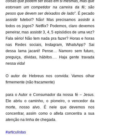
coisas que podem ser boas em si mesmas, mas que 
estorvam um competidor na carreira da fé; são 
pesos que devem ser deixados de lado
”. É pecado 
assistir futebol? Não! Mas precisamos assistir a 
todos os jogos? Netflix? Podemos, claro devemos 
peneirar, mas assistir 3, 4, 5 episódios de uma vez? 
Fala sério! Não tem nada pra fazer? Horas e horas 
nas Redes sociais, Instagram, WhatsApp? Sai 
dessa lama jacaré! Pense… Namoro sem futuro, 
preguiça, dívidas, hábitos…. Haja gente travada 
nessa vida! 
O autor de Hebreus nos convida: Vamos olhar 
firmemente (não fracamente) 
para o Autor e Consumador da nossa fé – Jesus. 
Ele abriu o caminho, o pioneiro, o vencedor da 
morte, nosso alvo. É nele que devemos nos 
concentrar, assim como o atleta concentra a sua 
atenção na linha de chegada.
#articulistas