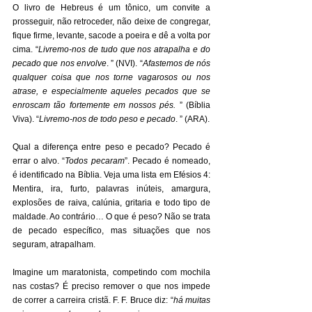
O livro de Hebreus é um tônico, um convite a 
prosseguir, não retroceder, não deixe de congregar, 
fique firme, levante, sacode a poeira e dê a volta por 
cima. “
Livremo-nos de tudo que nos atrapalha e do 
pecado que nos envolve
. ” (NVI). “
Afastemos de nós 
qualquer coisa que nos torne vagarosos ou nos 
atrase, e especialmente aqueles pecados que se 
enroscam tão fortemente em nossos pés.
 ” (Bíblia 
Viva). “
Livremo-nos de todo peso e pecado
. ” (ARA). 
Qual a diferença entre peso e pecado? Pecado é 
errar o alvo. “
Todos pecaram
”. Pecado é nomeado, 
é identificado na Bíblia. Veja uma lista em Efésios 4: 
Mentira, ira, furto, palavras inúteis, amargura, 
explosões de raiva, calúnia, gritaria e todo tipo de 
maldade. Ao contrário… O que é peso? Não se trata 
de pecado específico, mas situações que nos 
seguram, atrapalham. 
Imagine um maratonista, competindo com mochila 
nas costas? É preciso remover o que nos impede 
de correr a carreira cristã. F. F. Bruce diz: “
há muitas 