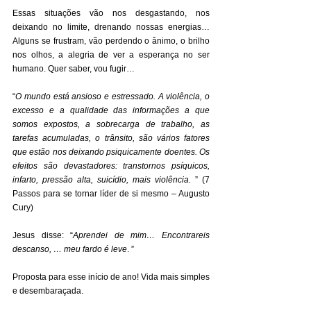
Essas situações vão nos desgastando, nos 
deixando no limite, drenando nossas energias… 
Alguns se frustram, vão perdendo o ânimo, o brilho 
nos olhos, a alegria de ver a esperança no ser 
humano. Quer saber, vou fugir… 
“
O mundo está ansioso e estressado. A violência, o 
excesso e a qualidade das informações a que 
somos expostos, a sobrecarga de trabalho, as 
tarefas acumuladas, o trânsito, são vários fatores 
que estão nos deixando psiquicamente doentes. Os 
efeitos são devastadores: transtornos psíquicos, 
infarto, pressão alta, suicídio, mais violência.
 ” (7 
Passos para se tornar líder de si mesmo – Augusto 
Cury) 
Jesus disse: “
Aprendei de mim… Encontrareis 
descanso, … meu fardo é leve
. ” 
Proposta para esse início de ano! Vida mais simples 
e desembaraçada. 