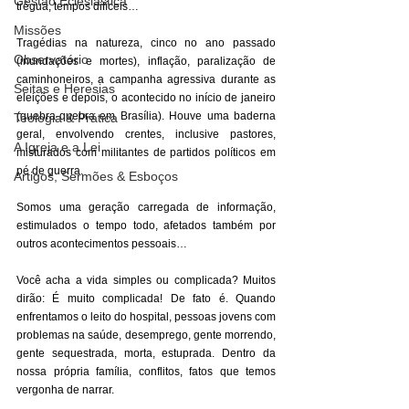
Gestão Eclesiástica
trégua, tempos difíceis… 
Missões
Tragédias na natureza, cinco no ano passado 
Observatório
(inundações e mortes), inflação, paralização de 
caminhoneiros, a campanha agressiva durante as 
Seitas e Heresias
eleições e depois, o acontecido no início de janeiro 
(quebra-quebra em Brasília). Houve uma baderna 
Teologia & Prática
geral, envolvendo crentes, inclusive pastores, 
A Igreja e a Lei
misturados com militantes de partidos políticos em 
pé de guerra. 
Artigos, Sermões & Esboços
Somos uma geração carregada de informação, 
estimulados o tempo todo, afetados também por 
outros acontecimentos pessoais… 
Você acha a vida simples ou complicada? Muitos 
dirão: É muito complicada! De fato é. Quando 
enfrentamos o leito do hospital, pessoas jovens com 
problemas na saúde, desemprego, gente morrendo, 
gente sequestrada, morta, estuprada. Dentro da 
nossa própria família, conflitos, fatos que temos 
vergonha de narrar. 