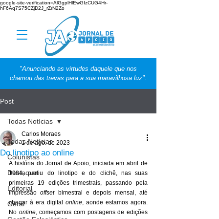
google-site-verification=AlGgplHlEwGIzCUG4Hr-
hF6Aq7S75CZjD2J_rZrN2Zo
"Anunciando as virtudes daquele que nos
chamou das trevas para a sua maravilhosa luz".
Post
Todas Notícias
Carlos Moraes
Todas Notícias
1 de ago. de 2023
Do linotipo ao online
Colunistas
A história do Jornal de Apoio, iniciada em abril de 
Destaque
1984, partiu do linotipo e do clichê, nas suas 
primeiras 19 edições trimestrais, passando pela 
Editorial
impressão 
offset
 bimestral e depois mensal, até 
chegar à era digital 
online
, aonde estamos agora. 
Geral
No 
online
, começamos com postagens de edições 