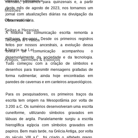
Gestão Eclesiástica
mensais, passamos para quinzenais e, a partir 
deste mês de agosto de 2023, nos tornamos um 
Missões
jornal com atualizações diárias na divulgação da 
Observatório
obra missionária. 
Seitas e Heresias
A história da comunicação escrita remonta a 
milhares de anos. Desde os primeiros registros 
Teologia & Prática
feitos por nossos ancestrais, a evolução dessa 
A Igreja e a Lei
forma de comunicação acompanhou o 
desenvolvimento da sociedade e da tecnologia. 
Artigos, Sermões & Esboços
Tudo começou com a criação de símbolos e 
desenhos para transmitir mensagens grafadas de 
forma rudimentar, ainda hoje encontradas em 
paredes de cavernas e em canteiros arqueológicos. 
Para os pesquisadores, os primeiros traços da 
escrita tem origem na Mesopotâmia por volta de 
3.200 a.C. Os sumérios desenvolveram uma escrita 
cuneiforme, utilizando símbolos gravados em 
tábuas de argila. Paralelamente surgiu a escrita 
hieroglífica egípcia com símbolos gravados em 
papiros. Bem mais tarde, na Grécia Antiga, por volta 
do século VIII a.C., foi criado o alfabeto grego, 