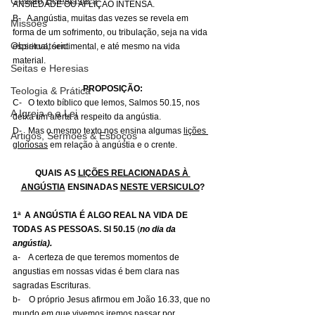
Gestão Eclesiástica
ANSIEDADE OU AFLIÇÃO INTENSA.
B-   A angústia, muitas das vezes se revela em 
Missões
forma de um sofrimento, ou tribulação, seja na vida 
Observatório
espiritual, sentimental, e até mesmo na vida 
material.
Seitas e Heresias
PROPOSIÇÃO:
Teologia & Prática
C-   O texto bíblico que lemos, Salmos 50.15, nos 
A Igreja e a Lei
deixa um alerta a respeito da angústia.
D-   Mas o mesmo texto nos ensina algumas 
lições 
Artigos, Sermões & Esboços
gloriosas
 em relação à angústia e o crente.
QUAIS AS 
LIÇÕES RELACIONADAS À 
ANGÚSTIA
 ENSINADAS 
NESTE VERSICULO
?
1ª  A ANGÚSTIA É ALGO REAL NA VIDA DE 
TODAS AS PESSOAS.
Sl 50.15
 (
no dia da 
angústia).
a-    A certeza de que teremos momentos de 
angustias em nossas vidas é bem clara nas 
sagradas Escrituras.
b-    O próprio Jesus afirmou em João 16.33, que no 
mundo em que vivemos iremos passar por 