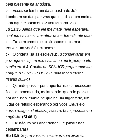
bem presente na angústia.
b-    Vocês se lembram da angustia de Jó? 
Lembram-se das palavras que ele disse em meio a 
todo aquele sofrimento? Vou lembrar-vos:
Jó 13.15
Ainda que ele me mate, nele esperarei; 
contudo os meus caminhos defenderei diante dele.
c-    Existem crentes que só sabem reclamar! 
Porventura você é um deles?
d-    O profeta Isaías escreveu: 
Tu conservarás em 
paz aquele cuja mente está firme em ti; porque ele 
confia em ti.4  Confiai no SENHOR perpetuamente; 
porque o SENHOR DEUS é uma rocha eterna. 
(Isaías 26.3-4)
e-    Quando passar por angústia, não é necessário 
ficar se lamentando, reclamando, quando passar 
por angústia lembre-se que há um lugar forte, um 
lugar de refúgio esperando por você.
Deus é o 
nosso refúgio e fortaleza, socorro bem presente na 
angústia.
 (Sl 46.1)
f-     Ele não irá nos abandonar. Ele jamais nos 
desamparará.
Hb 13.5
Sejam vossos costumes sem avareza, 