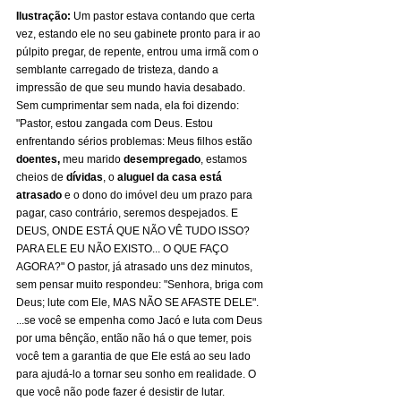
Ilustração:
 Um pastor estava contando que certa 
vez, estando ele no seu gabinete pronto para ir ao 
púlpito pregar, de repente, entrou uma irmã com o 
semblante carregado de tristeza, dando a 
impressão de que seu mundo havia desabado. 
Sem cumprimentar sem nada, ela foi dizendo: 
"Pastor, estou zangada com Deus. Estou 
enfrentando sérios problemas: Meus filhos estão 
doentes,
 meu marido 
desempregado
, estamos 
cheios de 
dívidas
, o 
aluguel da casa está 
atrasado
 e o dono do imóvel deu um prazo para 
pagar, caso contrário, seremos despejados. E 
DEUS, ONDE ESTÁ QUE NÃO VÊ TUDO ISSO? 
PARA ELE EU NÃO EXISTO... O QUE FAÇO 
AGORA?" O pastor, já atrasado uns dez minutos, 
sem pensar muito respondeu: "Senhora, briga com 
Deus; lute com Ele, MAS NÃO SE AFASTE DELE". 
...se você se empenha como Jacó e luta com Deus 
por uma bênção, então não há o que temer, pois 
você tem a garantia de que Ele está ao seu lado 
para ajudá-lo a tornar seu sonho em realidade. O 
que você não pode fazer é desistir de lutar.