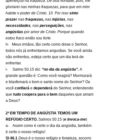
aperfeiçoa na fraqueza. De boa vontade, pois, me 
gloriarei nas minhas fraquezas, para que em mim 
habite o poder de Cristo. 10  Por isso 
sinto 
prazer
 nas 
fraquezas,
 nas 
injúrias
, nas 
necessidades
, nas 
perseguições
, nas 
angústias
 por amor de Cristo. Porque quando 
estou fraco então sou forte.
h-   Meus irmãos, tão certo como disse o Senhor, 
todos nós já enfrentamos angustias. Se você ainda 
não enfrentou, esteja certo que um dia terá de 
enfrentar.
i-     Salmo 50.15 diz: 
“no dia da angústia”.
 A 
grande questão é: Como você reagirá? Murmurará 
e blasfemará o bom e santo nome do Senhor? Ou 
você 
confiará
 e 
dependerá
 do Senhor, entendendo 
que 
tudo coopera para o bem
 daqueles que amam 
a Deus?
2ª EM TEMPO DE ANGÚSTIA TEMOS UM 
REFÚGIO CERTO.
 Salmos 50:15 (
e invoca-me
)
a-    Assim como é certo o dia da angústia, também 
é certo o nosso refúgio!
Sl 46.1
Deus é o nosso refúgio e fortaleza, socorro 