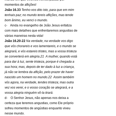
momentos de aflições!
João 16.33 
Tenho-vos dito isto, para que em mim 
tenhais paz; no mundo tereis aflições, mas tende 
bom ânimo, eu venci o mundo.
c-    Ainda no evangelho de João Jesus enfatiza 
com mais detalhes que enfrentaremos angustias de 
várias maneiras nesta vida!
João 16.20-22
 Na verdade, na verdade vos digo 
que vós chorareis e vos lamentareis, e o mundo se 
alegrará, e vós estareis tristes, mas a vossa tristeza 
se converterá em alegria.21  A mulher, quando está 
para dar à luz, sente tristeza, porque é chegada a 
sua hora; mas, depois de ter dado à luz a criança, 
já não se lembra da aflição, pelo prazer de haver 
nascido um homem no mundo.22  Assim também 
vós agora, na verdade, tendes tristeza; mas outra 
vez vos verei, e o vosso coração se alegrará, e a 
vossa alegria ninguém vô-la tirará.
d-    O Senhor Jesus, não apenas nos deixa a 
certeza que teremos angustias, como Ele próprio 
sofreu momentos de angústias enquanto viveu 
nesse mundo.