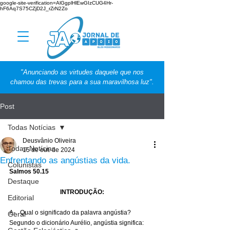
google-site-verification=AlGgplHlEwGIzCUG4Hr-
hF6Aq7S75CZjD2J_rZrN2Zo
"Anunciando as virtudes daquele que nos
chamou das trevas para a sua maravilhosa luz".
Post
Todas Notícias
Deusvânio Oliveira
Todas Notícias
15 de out. de 2024
Enfrentando as angústias da vida.
Colunistas
Salmos 50.15
Destaque
INTRODUÇÃO:
Editorial
A-   Qual o significado da palavra angústia? 
Geral
Segundo o dicionário Aurélio, angústia significa: 