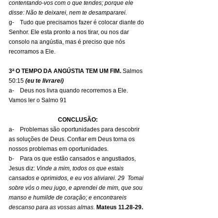
contentando-vos com o que tendes; porque ele 
disse: Não te deixarei, nem te desampararei.
g-    Tudo que precisamos fazer é colocar diante do 
Senhor. Ele esta pronto a nos tirar, ou nos dar 
consolo na angústia, mas é preciso que nós 
recorramos a Ele.
3ª O TEMPO DA ANGÚSTIA TEM UM FIM.
 Salmos 
50:15 
(eu te livrarei)
a-    Deus nos livra quando recorremos a Ele.
Vamos ler o Salmo 91
CONCLUSÃO:
a-    Problemas são oportunidades para descobrir 
as soluções de Deus. Confiar em Deus torna os 
nossos problemas em oportunidades.
b-    Para os que estão cansados e angustiados, 
Jesus diz: 
Vinde a mim, todos os que estais 
cansados e oprimidos, e eu vos aliviarei. 29  Tomai 
sobre vós o meu jugo, e aprendei de mim, que sou 
manso e humilde de coração; e encontrareis 
descanso para as vossas almas.
Mateus 11.28-29.