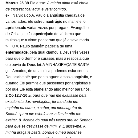
Mateus 26.38 
Ele disse: 
A minha alma está cheia 
de tristeza; ficai aqui, e velai comigo.
e-    Na vida do A. Paulo a angústia chegava de 
vários lados. Ele sofreu 
naufrágio
 no mar, ele foi 
aprisionado
 várias vezes por pregar o Evangelho 
de Cristo, ele foi 
apedrejado
 de tal forma que 
muitos que o viram pensaram que já estava morto.
f-     O A. Paulo também padecia de uma 
enfermidade
, pela qual clamou a Deus três vezes 
para que o Senhor o curasse, mas a resposta que 
ele ouviu de Deus foi: A MINHA GRAÇA TE BASTA.
g-    Amados, de uma coisa podemos estar certos: 
Deus sabe até que ponto aguentamos a angústia, e 
quando Ele permite que passemos por angústias é 
por que Ele está planejando algo melhor para nós.
2 Co 12.7-10
E, para que não me exaltasse pela 
excelência das revelações, foi-me dado um 
espinho na carne, a saber, um mensageiro de 
Satanás para me esbofetear, a fim de não me 
exaltar. 8  Acerca do qual três vezes orei ao Senhor 
para que se desviasse de mim. 9  E disse-me: A 
minha graça te basta, porque o meu poder se 