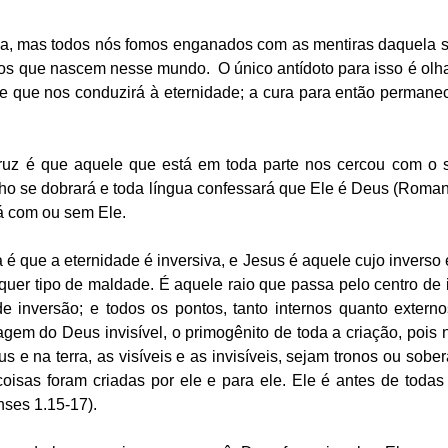
, mas todos nós fomos enganados com as mentiras daquela se
os que nascem nesse mundo.  O único antídoto para isso é olh
e que nos conduzirá à eternidade; a cura para então permanec
uz é que aquele que está em toda parte nos cercou com o s
elho se dobrará e toda língua confessará que Ele é Deus (Roman
rá com ou sem Ele. 
é que a eternidade é inversiva, e Jesus é aquele cujo inverso 
uer tipo de maldade. É aquele raio que passa pelo centro de 
de inversão; e todos os pontos, tanto internos quanto externo
gem do Deus invisível, o primogênito de toda a criação, pois n
s e na terra, as visíveis e as invisíveis, sejam tronos ou sober
coisas foram criadas por ele e para ele. Ele é antes de todas 
ses 1.15-17). 