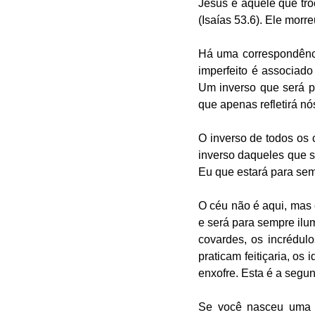
Jesus é aquele que tro
(Isaías 53.6). Ele morre
Há uma correspondênci
imperfeito é associad
Um inverso que será pa
que apenas refletirá n
O inverso de todos os c
inverso daqueles que s
Eu que estará para sem
O céu não é aqui, mas 
e será para sempre ilu
covardes, os incrédul
praticam feitiçaria, os
enxofre. Esta é a segu
Se você nasceu uma v