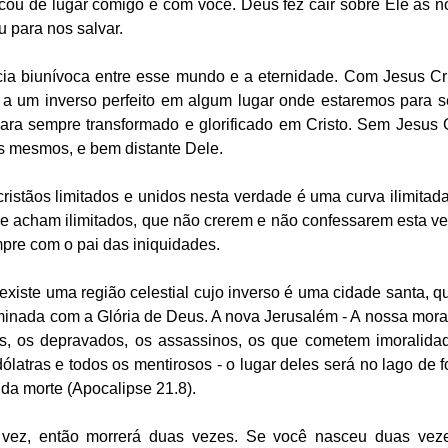
cou de lugar comigo e com você. Deus fez cair sobre Ele as n
u para nos salvar.
a biunívoca entre esse mundo e a eternidade. Com Jesus Cri
o a um inverso perfeito em algum lugar onde estaremos para s
ra sempre transformado e glorificado em Cristo. Sem Jesus Cr
ós mesmos, e bem distante Dele. 
ristãos limitados e unidos nesta verdade é uma curva ilimitada
e acham ilimitados, que não crerem e não confessarem esta ver
pre com o pai das iniquidades. 
existe uma região celestial cujo inverso é uma cidade santa, q
minada com a Glória de Deus. A nova Jerusalém - A nossa mora
os, os depravados, os assassinos, os que cometem imoralidad
 idólatras e todos os mentirosos - o lugar deles será no lago de
nda morte (Apocalipse 21.8).
ez, então morrerá duas vezes. Se você nasceu duas vezes