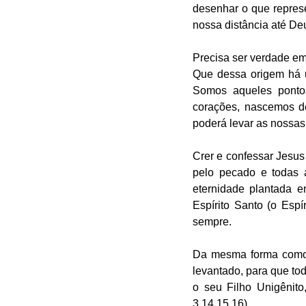
desenhar o que represe
nossa distância até De
Precisa ser verdade em 
Que dessa origem há u
Somos aqueles ponto
corações, nascemos de
poderá levar as nossas
Crer e confessar Jesus
pelo pecado e todas a
eternidade plantada e
Espírito Santo (o Esp
sempre. 
Da mesma forma como 
levantado, para que to
o seu Filho Unigênito
3.14,15,16).