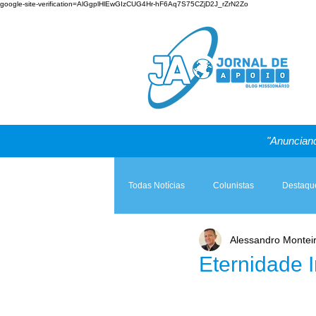
google-site-verification=AlGgplHlEwGIzCUG4Hr-hF6Aq7S75CZjD2J_rZrN2Zo
"Anunciand
Todas Notícias
Colunistas
Destaqu
Alessandro Montei
Teologia & Prática
A Igreja e a Lei
Eternidade I