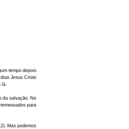
lgum tempo depois 
dias Jesus Cristo 
lá. 
o da salvação. No 
rremessados para 
.2). Mas podemos 