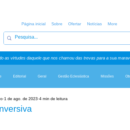
Página inicial
Sobre
Ofertar
Notícias
More
o as virtudes daquele que nos chamou das trevas para a sua maravi
e
Editorial
Geral
Gestão Eclesiástica
Missões
Ob
ro
1 de ago. de 2023
4 min de leitura
Artigos, Sermões & Esboços
nversiva