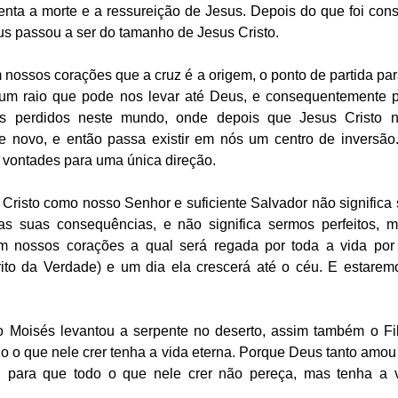
nta a morte e a ressureição de Jesus. Depois do que foi cons
us passou a ser do tamanho de Jesus Cristo. 
nossos corações que a cruz é a origem, o ponto de partida para
m raio que pode nos levar até Deus, e consequentemente pa
s perdidos neste mundo, onde depois que Jesus Cristo n
 novo, e então passa existir em nós um centro de inversão.
 vontades para uma única direção.
 Cristo como nosso Senhor e suficiente Salvador não significa 
s suas consequências, e não significa sermos perfeitos, mas
m nossos corações a qual será regada por toda a vida por
írito da Verdade) e um dia ela crescerá até o céu. E estarem
Moisés levantou a serpente no deserto, assim também o Fil
do o que nele crer tenha a vida eterna. Porque Deus tanto amo
, para que todo o que nele crer não pereça, mas tenha a v