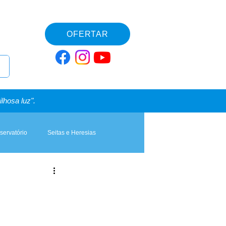
OFERTAR
lhosa luz".
servatório
Seitas e Heresias