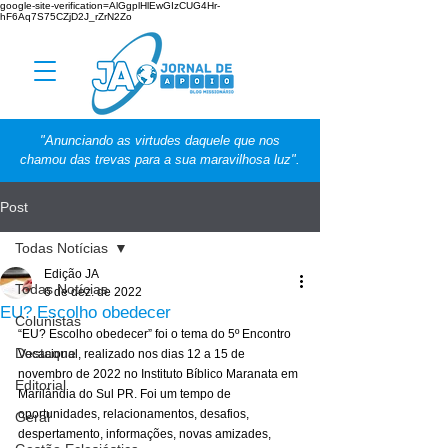
google-site-verification=AlGgplHlEwGIzCUG4Hr-
hF6Aq7S75CZjD2J_rZrN2Zo
"Anunciando as virtudes daquele que nos
chamou das trevas para a sua maravilhosa luz".
Post
Todas Notícias
Edição JA
Todas Notícias
6 de dez. de 2022
EU? Escolho obedecer
Colunistas
“EU? Escolho obedecer” foi o tema do 5º Encontro 
Destaque
Vocacional, realizado nos dias 12 a 15 de 
novembro de 2022 no Instituto Bíblico Maranata em 
Editorial
Marilândia do Sul PR. Foi um tempo de 
oportunidades, relacionamentos, desafios, 
Geral
despertamento, informações, novas amizades, 