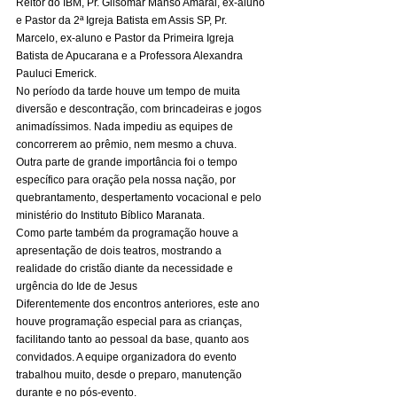
Reitor do IBM, Pr. Gilsomar Manso Amaral, ex-aluno 
e Pastor da 2ª Igreja Batista em Assis SP, Pr. 
Marcelo, ex-aluno e Pastor da Primeira Igreja 
Batista de Apucarana e a Professora Alexandra 
Pauluci Emerick. 
No período da tarde houve um tempo de muita 
diversão e descontração, com brincadeiras e jogos 
animadíssimos. Nada impediu as equipes de 
concorrerem ao prêmio, nem mesmo a chuva. 
Outra parte de grande importância foi o tempo 
específico para oração pela nossa nação, por 
quebrantamento, despertamento vocacional e pelo 
ministério do Instituto Bíblico Maranata. 
Como parte também da programação houve a 
apresentação de dois teatros, mostrando a 
realidade do cristão diante da necessidade e 
urgência do Ide de Jesus 
Diferentemente dos encontros anteriores, este ano 
houve programação especial para as crianças, 
facilitando tanto ao pessoal da base, quanto aos 
convidados. A equipe organizadora do evento 
trabalhou muito, desde o preparo, manutenção 
durante e no pós-evento. 