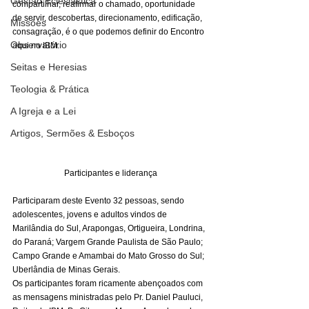
Gestão Eclesiástica
compartilhar, reafirmar o chamado, oportunidade 
de servir, descobertas, direcionamento, edificação, 
Missões
consagração, é o que podemos definir do Encontro 
Observatório
aqui no IBM. 
Seitas e Heresias
Teologia & Prática
A Igreja e a Lei
Artigos, Sermões & Esboços
Participantes e liderança
Participaram deste Evento 32 pessoas, sendo 
adolescentes, jovens e adultos vindos de 
Marilândia do Sul, Arapongas, Ortigueira, Londrina, 
do Paraná; Vargem Grande Paulista de São Paulo; 
Campo Grande e Amambai do Mato Grosso do Sul; 
Uberlândia de Minas Gerais. 
Os participantes foram ricamente abençoados com 
as mensagens ministradas pelo Pr. Daniel Pauluci, 