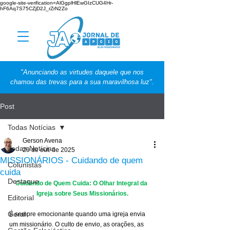
google-site-verification=AlGgplHlEwGIzCUG4Hr-
hF6Aq7S75CZjD2J_rZrN2Zo
"Anunciando as virtudes daquele que nos
chamou das trevas para a sua maravilhosa luz".
Post
Todas Notícias
Gerson Avena
Todas Notícias
29 de out. de 2025
MISSIONÁRIOS - Cuidando de quem
Colunistas
cuida
Destaque
Cuidando de Quem Cuida: O Olhar Integral da 
Igreja sobre Seus Missionários.
Editorial
Geral
É sempre emocionante quando uma igreja envia 
um missionário. O culto de envio, as orações, as 