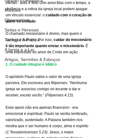
Gestão Eclesiástica
ofertas - tudo é feito com amor.Mas com o tempo, a 
distância e a rotina da igreja local podem apagar 
Missões
um vínculo essencial: o 
cuidado com o coração de 
Observatório
quem foi enviado
.
Seitas e Heresias
O chamado missionário é divino, mas quem o 
Teologia & Prática
carrega é humano. Por isso, 
cuidar do missionário 
é tão importante quanto enviar o missionário
. É 
A Igreja e a Lei
uma expressão do amor de Cristo em ação.
Artigos, Sermões & Esboços
1. O cuidado integral é bíblico
O apóstolo Paulo sabia o valor de uma igreja 
parceira. Ele escreveu aos filipenses: “
Nenhuma 
igreja se associou comigo no tocante a dar e 
receber, exceto vocês
.” (
Filipenses 4.15).
Esse apoio não era apenas financeiro - era 
emocional e espiritual. Paulo se sentia lembrado, 
valorizado, sustentado. A Palavra também nos 
mostra que o ser humano é corpo, alma e espírito 
(1 Tessalonicenses 5.23)
. Jesus, o maior 