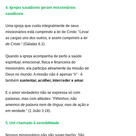
4. Igrejas saudáveis geram missionários 
saudáveis
Uma igreja que cuida integralmente de seus 
missionários está cumprindo a lei de Cristo: “
Levai 
as cargas uns dos outros, e assim cumprireis a lei 
de Cristo
.” (Gálatas 6.2).
Quando a igreja acompanha de perto a saúde 
espiritual, emocional, física e financeira do 
missionário, ela participa ativamente da missão de 
Deus no mundo. A missão não é apenas “ir” - é 
também 
sustentar, acolher, interceder e amar
.
E o amor verdadeiro não se expressa só com 
palavras, mas com atitudes: “
Filhinhos, não 
amemos de palavra nem de língua, mas de ação e 
em verdade
.” (1 João 3.18).
5. Um chamado à sensibilidade
Nossos missionários não são super-heróis. São 