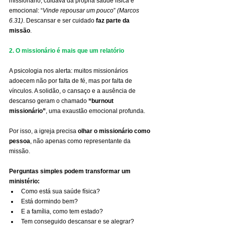
missionário, cuidava da própria saúde física e 
emocional: “
Vinde repousar um pouco
” 
(Marcos 
6.31)
. Descansar e ser cuidado 
faz parte da 
missão
.
2. O missionário é mais que um relatório
A psicologia nos alerta: muitos missionários 
adoecem não por falta de fé, mas por falta de 
vínculos. A solidão, o cansaço e a ausência de 
descanso geram o chamado 
“burnout 
missionário”
, uma exaustão emocional profunda.
Por isso, a igreja precisa 
olhar o missionário como 
pessoa
, não apenas como representante da 
missão.
Perguntas simples podem transformar um 
ministério:
Como está sua saúde física?
Está dormindo bem?
E a família, como tem estado?
Tem conseguido descansar e se alegrar?