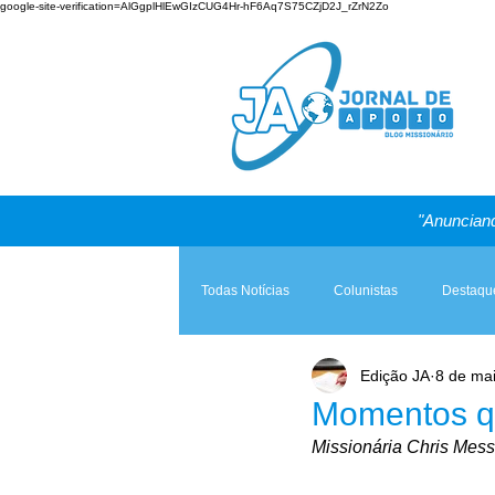
google-site-verification=AlGgplHlEwGIzCUG4Hr-hF6Aq7S75CZjD2J_rZrN2Zo
"Anunciand
Todas Notícias
Colunistas
Destaqu
Edição JA
8 de ma
Teologia & Prática
A Igreja e a Lei
Momentos q
Missionária Chris Mess