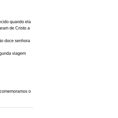
ecido quando ela 
aram de Cristo a 
tão doce senhora 
egunda viagem 
al comemoramos o 