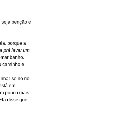
 seja bênção e 
la, porque a 
 prá lavar um 
omar banho. 
o caminho e 
nhar-se no rio. 
está em 
 um pouco mais 
 Ela disse que 