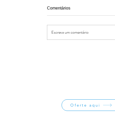
Comentários
Escreva um comentário
Pais segundo o coracao de
Deus
Oferte:
O Jornal de Apoio é um ministério sem
lucrativos. As ofertas e doações serve
os custos administrativos da missão
divulgação da obra missionária.
Oferte aqui