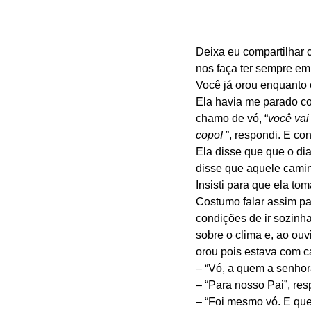
Deixa eu compartilhar 
nos faça ter sempre em m
Você já orou enquanto
Ela havia me parado co
chamo de vó, “
você vai
copo!
 ”, respondi. E c
Ela disse que que o di
disse que aquele caminh
Insisti para que ela to
Costumo falar assim par
condições de ir sozinha
sobre o clima e, ao ouvi
orou pois estava com ca
– “Vó, a quem a senhor
– “Para nosso Pai”, res
– “Foi mesmo vó. E qu