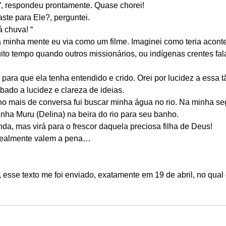
 ”, respondeu prontamente. Quase chorei! 
aste para Ele?, perguntei. 
 chuva! “  
a minha mente eu via como um filme. Imaginei como teria acont
ito tempo quando outros missionários, ou indígenas crentes fal
para que ela tenha entendido e crido. Orei por lucidez a essa 
bado a lucidez e clareza de ideias. 
o mais de conversa fui buscar minha água no rio. Na minha s
inha Muru (Delina) na beira do rio para seu banho. 
a, mas virá para o frescor daquela preciosa filha de Deus! 
realmente valem a pena… 
a, esse texto me foi enviado, exatamente em 19 de abril, no qu