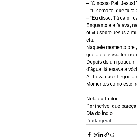
– “O nosso Pai, Jesus!
– “E como foi que tu fal
– “Eu disse: Tá calor, dá
Enquanto ela falava, n
ouviu sobre Jesus a mu
ela. 
Naquele momento orei, 
que a epilepsia tem rou
Depois de um pouquinh
d’água, lá estava a vóz
A chuva não chegou aind
Momentos como este, 
_____________ 
Nota do Editor: 
Por incrível que pareç
Dia do Índio.
#radargeral