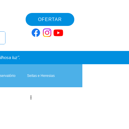
OFERTAR
lhosa luz".
servatório
Seitas e Heresias