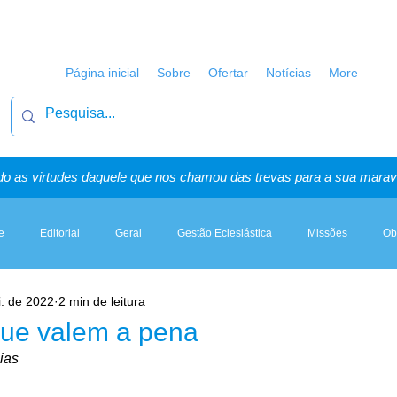
Página inicial
Sobre
Ofertar
Notícias
More
o as virtudes daquele que nos chamou das trevas para a sua maravi
e
Editorial
Geral
Gestão Eclesiástica
Missões
Ob
i. de 2022
2 min de leitura
Artigos, Sermões & Esboços
ue valem a pena
ias