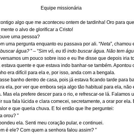
Equipe missionária
contigo algo que me aconteceu ontem de tardinha! Oro para que
ente o alvo de glorificar a Cristo! 
 ouve uma pessoa? 
m uma pergunta enquanto eu passava por ali. “
Neta
”, chamou e
 buscar água?
 ” – “
Sim vó, eu tô indo buscar água
. 
Não tem água
onversamos um pouco sobre isso e eu lhe disse que depois iria t
a estava quente e que estava indo banhar-se também. Apontou 
o era difícil para ela e, por isso, anda com a bengala. 
masse banho dentro de casa, pois já estava ficando tarde para ba
a ela, por ver que embora seja algo tão habitual para ela, não 
. Mas ela prefere descer para o rio, e refrescar-se lá. Falamos
r sua fala lúcida e clara comecei, secretamente, a orar por ela.
lor e que queria chuva. E foi então que lhe perguntei: 
a orou? ” 
pondeu ela. Senti meu coração pular, e continuei. 
em é ele? Com quem a senhora falou assim? ” 