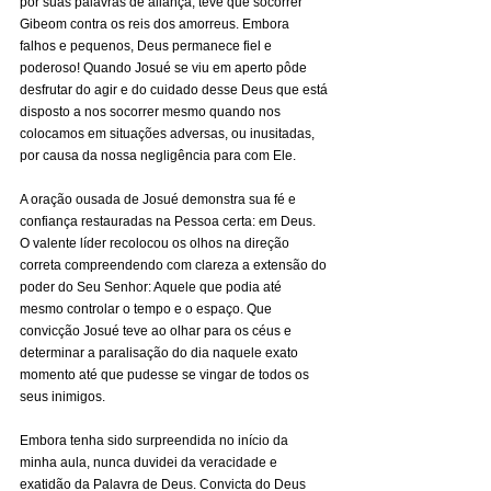
por suas palavras de aliança, teve que socorrer 
Gibeom contra os reis dos amorreus. Embora 
falhos e pequenos, Deus permanece fiel e 
poderoso! Quando Josué se viu em aperto pôde 
desfrutar do agir e do cuidado desse Deus que está 
disposto a nos socorrer mesmo quando nos 
colocamos em situações adversas, ou inusitadas, 
por causa da nossa negligência para com Ele.
A oração ousada de Josué demonstra sua fé e 
confiança restauradas na Pessoa certa: em Deus. 
O valente líder recolocou os olhos na direção 
correta compreendendo com clareza a extensão do 
poder do Seu Senhor: Aquele que podia até 
mesmo controlar o tempo e o espaço. Que 
convicção Josué teve ao olhar para os céus e 
determinar a paralisação do dia naquele exato 
momento até que pudesse se vingar de todos os 
seus inimigos.
Embora tenha sido surpreendida no início da 
minha aula, nunca duvidei da veracidade e 
exatidão da Palavra de Deus. Convicta do Deus 