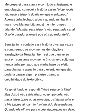
Me preparei para a aula e com todo entusiasmo e 
empolgação comecei a história assim: "
Hoje vocês 
vão ouvir a história do dia em que o sol parou!
" 
Apenas tinha fechado a boca quando minha filha 
mais nova Marina (oito anos) me interrompeu 
falando: "
Mamãe, essa história não está nada certa! 
O sol é parado, a terra é que gira ao redor dele
".
Bem, já tinha contado essa história diversas vezes 
e compreendo os movimentos de rotação e 
translação da Terra; também sei que o universo 
está em constante movimento (inclusive o sol), mas 
nunca tinha pensado que minha frase de efeito 
para chamar a atenção para o evento em questão 
poderia causar algum prejuízo quanto a 
credibilidade do texto bíblico.
Respirei fundo e respondi: "
Você está certa filha! 
Mas Josué não sabia disso, no tempo dele, não 
havia telescópios ou astronautas, o sistema solar e 
a Via Láctea ainda não haviam sido desvendados. 
Quando ele olhava para o céu, da perspectiva dele, 