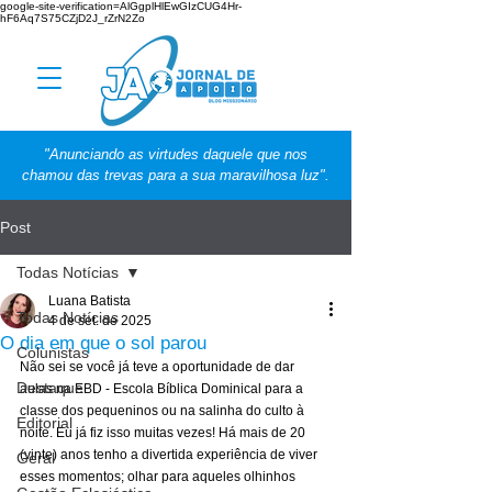
google-site-verification=AlGgplHlEwGIzCUG4Hr-
hF6Aq7S75CZjD2J_rZrN2Zo
"Anunciando as virtudes daquele que nos
chamou das trevas para a sua maravilhosa luz".
Post
Todas Notícias
Luana Batista
Todas Notícias
4 de set. de 2025
O dia em que o sol parou
Colunistas
Não sei se você já teve a oportunidade de dar 
Destaque
aulas na EBD - Escola Bíblica Dominical para a 
classe dos pequeninos ou na salinha do culto à 
Editorial
noite. Eu já fiz isso muitas vezes! Há mais de 20 
(vinte) anos tenho a divertida experiência de viver 
Geral
esses momentos; olhar para aqueles olhinhos 