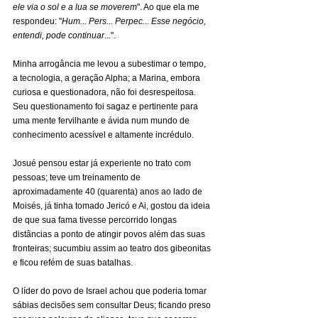
ele via o sol e a lua se moverem
". Ao que ela me 
respondeu: "
Hum... Pers... Perpec... Esse negócio, 
entendi, pode continuar
...".
Minha arrogância me levou a subestimar o tempo, 
a tecnologia, a geração Alpha; a Marina, embora 
curiosa e questionadora, não foi desrespeitosa. 
Seu questionamento foi sagaz e pertinente para 
uma mente fervilhante e ávida num mundo de 
conhecimento acessível e altamente incrédulo.
Josué pensou estar já experiente no trato com 
pessoas; teve um treinamento de 
aproximadamente 40 (quarenta) anos ao lado de 
Moisés, já tinha tomado Jericó e Ai, gostou da ideia 
de que sua fama tivesse percorrido longas 
distâncias a ponto de atingir povos além das suas 
fronteiras; sucumbiu assim ao teatro dos gibeonitas 
e ficou refém de suas batalhas.
O líder do povo de Israel achou que poderia tomar 
sábias decisões sem consultar Deus; ficando preso 