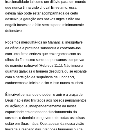
irracionalidade tal como um dilúvio para um mundo 
que nunca tinha visto chuva! Entretanto, essa 
defesa não pode estar acompanhada de certo 
desleixo; a geração dos nativos digitais não vai 
engolir frases de efeito sem suporte minimamente 
defensável.
Podemos mergulhá-los no Manancial inesgotável 
da ciência e profunda sabedoria e confrontá-los 
com uma firme certeza que enxergamos com os 
olhos da fé mesmo sem que possamos comprovar 
de maneira palpável (Hebreus 11.1). Não importa 
quantas galáxias o homem descubra ou se espante 
com a perfeição da sequência de Fibonacci, 
conhecemos o início e o fim e isso nunca mudará.
É incrível pensar que o poder, o agir e a graça de 
Deus não estão limitados aos nossos pensamentos 
ou ações; que, independentemente da nossa 
capacidade em entender o funcionamento do 
cosmos, o domínio e o governo de todas as coisas 
estão em Suas mãos. Que, apesar da nossa visão 
limitada a respeito das intenções humanas ou da 