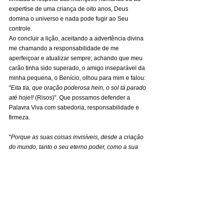
expertise de uma criança de oito anos, Deus 
domina o universo e nada pode fugir ao Seu 
controle.
Ao concluir a lição, aceitando a advertência divina 
me chamando a responsabilidade de me 
aperfeiçoar e atualizar sempre; achando que meu 
carão tinha sido superado, o amigo inseparável da 
minha pequena, o Benício, olhou para mim e falou: 
"
Eita tia, que oração poderosa hein, o sol tá parado 
até hoje!!
 (Risos)". Que possamos defender a 
Palavra Viva com sabedoria, responsabilidade e 
firmeza.
"
Porque as suas coisas invisíveis, desde a criação 
do mundo, tanto o seu eterno poder, como a sua 
divindade, se entendem, e claramente se veem 
pelas coisas que estão criadas, para que eles 
fiquem inescusáveis;
”. (Romanos 1.20)
Luana Batista
Dourados MS
Colunistas