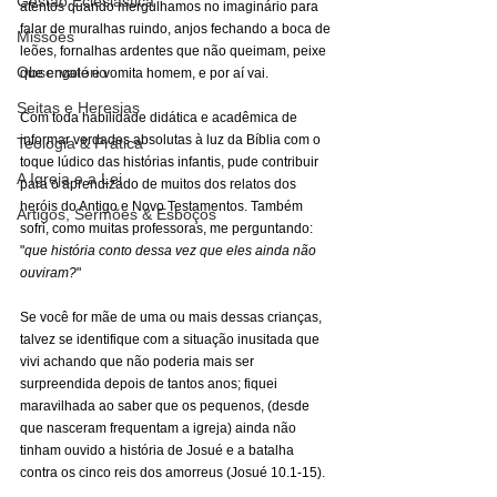
Gestão Eclesiástica
atentos quando mergulhamos no imaginário para 
falar de muralhas ruindo, anjos fechando a boca de 
Missões
leões, fornalhas ardentes que não queimam, peixe 
Observatório
que engole e vomita homem, e por aí vai.
Seitas e Heresias
Com toda habilidade didática e acadêmica de 
informar verdades absolutas à luz da Bíblia com o 
Teologia & Prática
toque lúdico das histórias infantis, pude contribuir 
A Igreja e a Lei
para o aprendizado de muitos dos relatos dos 
heróis do Antigo e Novo Testamentos. Também 
Artigos, Sermões & Esboços
sofri, como muitas professoras, me perguntando: 
"
que história conto dessa vez que eles ainda não 
ouviram?
"
Se você for mãe de uma ou mais dessas crianças, 
talvez se identifique com a situação inusitada que 
vivi achando que não poderia mais ser 
surpreendida depois de tantos anos; fiquei 
maravilhada ao saber que os pequenos, (desde 
que nasceram frequentam a igreja) ainda não 
tinham ouvido a história de Josué e a batalha 
contra os cinco reis dos amorreus (Josué 10.1-15).