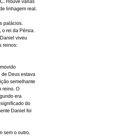
C. Houve várias 
de linhagem real.
s palácios. 
o rei da Pérsia. 
 Daniel viveu 
 reinos: 
omovido 
o de Deus estava 
ição semelhante 
 reino. O 
egundo era 
 significado do 
nte Daniel foi 
m sem o outro. 