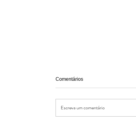
Comentários
Escreva um comentário
Conte as Bençãos