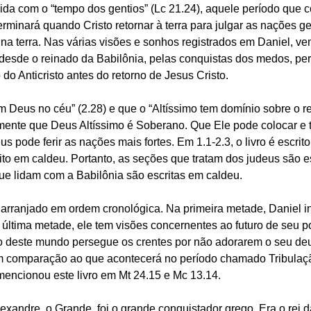
lida com o “tempo dos gentios” (Lc 21.24), aquele período que
erminará quando Cristo retornar à terra para julgar as nações gen
na terra. Nas várias visões e sonhos registrados em Daniel, v
 desde o reinado da Babilônia, pelas conquistas dos medos, per
do Anticristo antes do retorno de Jesus Cristo.
um Deus no céu” (2.28) e que o “Altíssimo tem domínio sobre o 
amente que Deus Altíssimo é Soberano. Que Ele pode colocar e t
s pode ferir as nações mais fortes. Em 1.1-2.3, o livro é escrit
ito em caldeu. Portanto, as seções que tratam dos judeus são e
ue lidam com a Babilônia são escritas em caldeu.
 arranjado em ordem cronológica. Na primeira metade, Daniel in
 última metade, ele tem visões concernentes ao futuro de seu p
o deste mundo persegue os crentes por não adorarem o seu deu
comparação ao que acontecerá no período chamado Tribulação
 mencionou este livro em Mt 24.15 e Mc 13.14.
xandre, o Grande, foi o grande conquistador grego. Era o rei