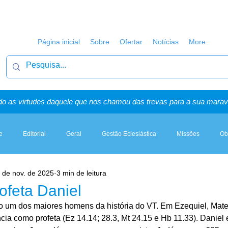
Página inicial
Sobre
Ofertar
Notícias
More
o as virtudes daquele que nos chamou das trevas para a sua maravi
e
Editorial
Geral
Gestão Eclesiástica
Missões
Ob
 de nov. de 2025
3 min de leitura
Artigos, Sermões & Esboços
rofeta Daniel
o um dos maiores homens da história do VT. Em Ezequiel, Mat
ncia como profeta (Ez 14.14; 28.3, Mt 24.15 e Hb 11.33). Daniel 