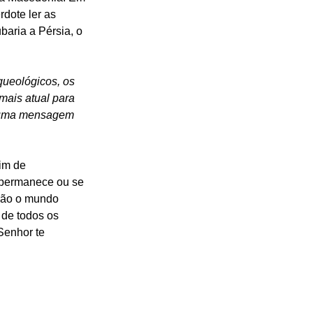
dote ler as 
baria a Pérsia, o 
ueológicos, os 
ais atual para 
m uma mensagem 
im de 
permanece ou se 
arão o mundo 
 de todos os 
Senhor te 