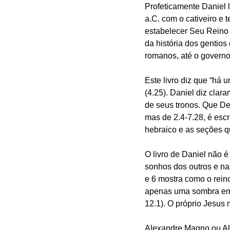
Profeticamente Daniel 
a.C. com o cativeiro e t
estabelecer Seu Reino 
da história dos gentios
romanos, até o governo 
Este livro diz que “há 
(4.25). Daniel diz clar
de seus tronos. Que Deu
mas de 2.4-7.28, é escr
hebraico e as seções q
O livro de Daniel não é
sonhos dos outros e na
e 6 mostra como o rein
apenas uma sombra em 
12.1). O próprio Jesus
Alexandre Magno ou Ale