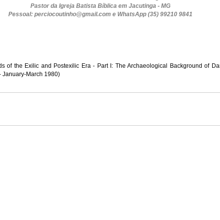
Pastor da Igreja Batista Bíblica em Jacutinga - MG
Pessoal: 
perciocoutinho@gmail.com
 e WhatsApp (35) 99210 9841
 of the Exilic and Postexilic Era - Part I: The Archaeological Background of Dan
-- January-March 1980)