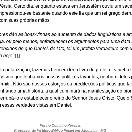
Pérsia. Certo dia, enquanto estava em Jerusalém ouviu um sacer
mpressionou-se bastante quando este lia que um rei grego derru
com suas próprias mãos.
res dão as boas-vindas ao aumento de dados linguísticos e arq
ga, ou pelo menos, enfraquecem os argumentos para uma data m
vencidos de que Daniel, de fato, foi um profeta verdadeiro co
a hoje.
”
[1]
 polarização, fazemos bem em ler o livro do profeta Daniel a f
smo que tenhamos nossos políticos favoritos, nenhum deles 
rmitir. Não são nossos esforços ou predileções políticas que f
nhando uma história, a qual culminará na manifestação do pior
errubá-lo e estabelecer o reino do Senhor Jesus Cristo. Que o 
 essas verdades vistas em Daniel.
Pércio Coutinho Pereira.
Professor do Instituto Bíblico Peniel em Jacutinga - MG