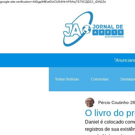
google-site-verification=AlGgplHlEwGIzCUG4Hr-hF6Aq7S75CZjD2J_rZrN2Zo
"Anunciand
Todas Notícias
Colunistas
Destaqu
Pércio Coutinho
28
Teologia & Prática
A Igreja e a Lei
O livro do p
Daniel é colocado com
registros de sua existê