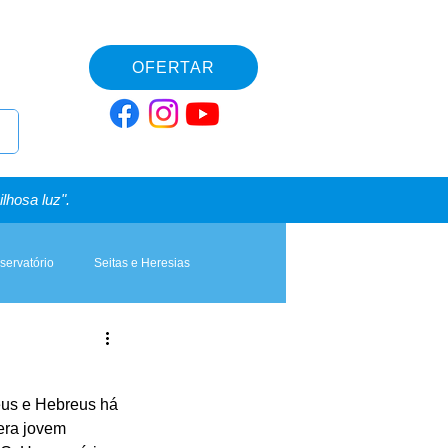
OFERTAR
lhosa luz".
servatório
Seitas e Heresias
eus e Hebreus há 
era jovem 