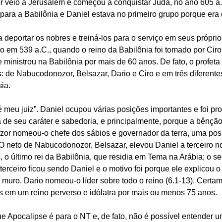
veio a Jerusalém e começou a conquistar Judá, no ano 605 a.
para a Babilônia e Daniel estava no primeiro grupo porque era 
a deportar os nobres e treiná-los para o serviço em seus próprio
o em 539 a.C., quando o reino da Babilônia foi tomado por Ciro, 
e ministrou na Babilônia por mais de 60 anos. De fato, o profeta
: de Nabucodonozor, Belsazar, Dario e Ciro e em três diferentes
ia.
é meu juiz”. Daniel ocupou várias posições importantes e foi pr
de seu caráter e sabedoria, e principalmente, porque a bênçã
zor nomeou-o chefe dos sábios e governador da terra, uma pos
 O neto de Nabucodonozor, Belsazar, elevou Daniel a terceiro no
 o último rei da Babilônia, que residia em Tema na Arábia; o s
 terceiro ficou sendo Daniel e o motivo foi porque ele explicou o
muro. Dario nomeou-o líder sobre todo o reino (6.1-13). Certame
s em um reino perverso e idólatra por mais ou menos 75 anos.
e Apocalipse é para o NT e, de fato, não é possível entender u