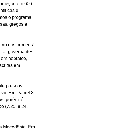
 começou em 606 
tílicas e 
emos o programa 
sas, gregos e 
reino dos homens” 
irar governantes 
o em hebraico, 
scritas em 
terpreta os 
ovo. Em Daniel 3 
s, porém, é 
 (7.25, 8.24, 
 da Macedônia. Em 