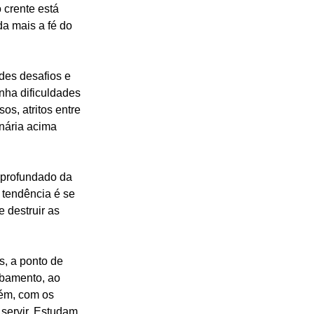
crente está 
da mais a fé do 
es desafios e 
nha dificuldades 
s, atritos entre 
nária acima 
profundado da 
 tendência é se 
 destruir as 
s, a ponto de 
bamento, ao 
ém, com os 
servir. Estudam 