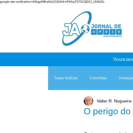
google-site-verification=AlGgplHlEwGIzCUG4Hr-hF6Aq7S75CZjD2J_rZrN2Zo
"Anunciand
Todas Notícias
Colunistas
Destaqu
Valter R. Nogueira
Teologia & Prática
A Igreja e a Lei
O perigo d