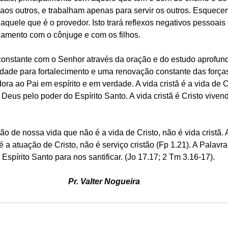
aos outros, e trabalham apenas para servir os outros. Esquecem
uele que é o provedor. Isto trará reflexos negativos pessoais e
namento com o cônjuge e com os filhos.
onstante com o Senhor através da oração e do estudo aprofun
ridade para fortalecimento e uma renovação constante das força
ra ao Pai em espírito e em verdade. A vida cristã é a vida de C
 Deus pelo poder do Espírito Santo. A vida cristã é Cristo vive
ão de nossa vida que não é a vida de Cristo, não é vida cristã.
 a atuação de Cristo, não é serviço cristão (Fp 1.21). A Palavr
Espírito Santo para nos santificar. (Jo 17.17; 2 Tm 3.16-17).
Pr. Valter Nogueira