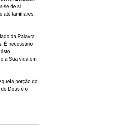
-se de si 
 até familiares, 
dado da Palavra 
s. É necessário 
risto 
ndo a Sua vida em 
 Aquela porção do 
a de Deus é o 