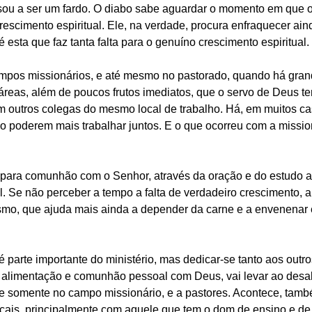
sou a ser um fardo. O diabo sabe aguardar o momento em que o 
 crescimento espiritual. Ele, na verdade, procura enfraquecer ain
é esta que faz tanta falta para o genuíno crescimento espiritual.
pos missionários, e até mesmo no pastorado, quando há grand
áreas, além de poucos frutos imediatos, que o servo de Deus te
 outros colegas do mesmo local de trabalho. Há, em muitos caso
ão poderem mais trabalhar juntos. E o que ocorreu com a missio
para comunhão com o Senhor, através da oração e do estudo a
l. Se não perceber a tempo a falta de verdadeiro crescimento, a
ismo, que ajuda mais ainda a depender da carne e a envenenar e
é parte importante do ministério, mas dedicar-se tanto aos outro
a alimentação e comunhão pessoal com Deus, vai levar ao desa
re somente no campo missionário, e a pastores. Acontece, tamb
cais, principalmente com aquele que tem o dom de ensino e de 