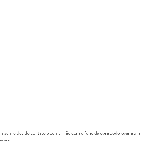
Quando o pastor fala demais:
A Ig
A confidencialidade do
infa
gabinete pastoral e a lei
acol
brasileira
ra sem 
o devido contato e comunhão com o fono da obra pode levar a um 
mesmo.