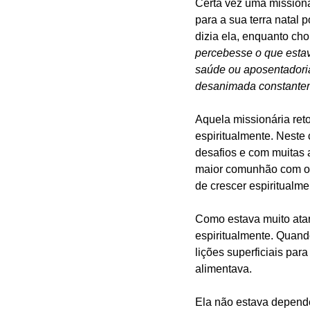
Certa vez uma missioná
para a sua terra natal 
dizia ela, enquanto cho
percebesse o que estav
saúde ou aposentadoria
desanimada constantem
Aquela missionária reto
espiritualmente. Neste
desafios e com muitas 
maior comunhão com o 
de crescer espiritualme
Como estava muito atar
espiritualmente. Quand
lições superficiais par
alimentava.
Ela não estava depende