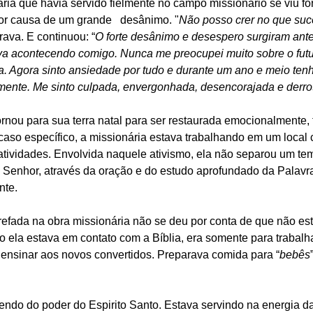
ria que havia servido fielmente no campo missionário se viu fo
por causa de um grande   desânimo. "
Não posso crer no que su
rava. E continuou: “
O forte desânimo e desespero surgiram ant
a acontecendo comigo. Nunca me preocupei muito sobre o futur
. Agora sinto ansiedade por tudo e durante um ano e meio tenh
ente. Me sinto culpada, envergonhada, desencorajada e derro
rnou para sua terra natal para ser restaurada emocionalmente, 
 caso específico, a missionária estava trabalhando em um local
atividades. Envolvida naquele ativismo, ela não separou um tem
Senhor, através da oração e do estudo aprofundado da Palavr
nte.
efada na obra missionária não se deu por conta de que não es
o ela estava em contato com a Bíblia, era somente para trabalh
a ensinar aos novos convertidos. Preparava comida para “
bebês
ndo do poder do Espirito Santo. Estava servindo na energia da