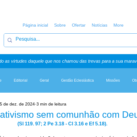
Página inicial
Sobre
Ofertar
Notícias
More
o as virtudes daquele que nos chamou das trevas para a sua maravi
e
Editorial
Geral
Gestão Eclesiástica
Missões
Ob
5 de dez. de 2024
3 min de leitura
Artigos, Sermões & Esboços
o ativismo sem comunhão com De
(Sl 119. 97; 2 Pe 3.18 - Cl 3.16 e Ef 5.18).