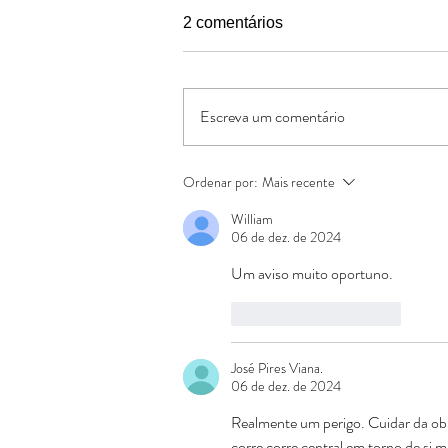
2 comentários
Escreva um comentário
Conte as Bençãos
Ordenar por:
Mais recente
William
06 de dez. de 2024
Um aviso muito oportuno.
Curtir
Responder
José Pires Viana.
06 de dez. de 2024
Realmente um perigo. Cuidar da ob
corre corre central em torno de si 