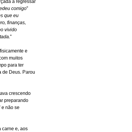
rçada a regressar 
cedeu comigo
” 
es que eu 
o, finanças, 
o vivido 
tada.
”
fisicamente e 
 com muitos 
po para ter 
a de Deus. Parou 
tava crescendo 
ar preparando 
” e não se 
 carne e, aos 