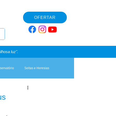
OFERTAR
lhosa luz".
servatório
Seitas e Heresias
us