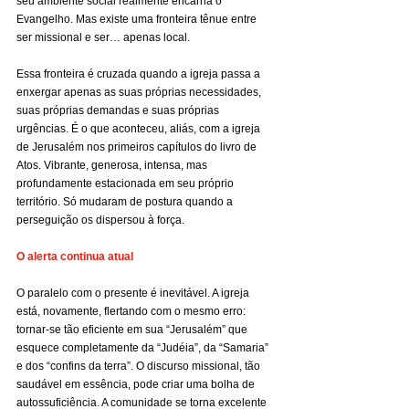
seu ambiente social realmente encarna o 
Evangelho. Mas existe uma fronteira tênue entre 
ser missional e ser… apenas local.
Essa fronteira é cruzada quando a igreja passa a 
enxergar apenas as suas próprias necessidades, 
suas próprias demandas e suas próprias 
urgências. É o que aconteceu, aliás, com a igreja 
de Jerusalém nos primeiros capítulos do livro de 
Atos. Vibrante, generosa, intensa, mas 
profundamente estacionada em seu próprio 
território. Só mudaram de postura quando a 
perseguição os dispersou à força.
O alerta continua atual
O paralelo com o presente é inevitável. A igreja 
está, novamente, flertando com o mesmo erro: 
tornar-se tão eficiente em sua “Jerusalém” que 
esquece completamente da “Judéia”, da “Samaria” 
e dos “confins da terra”. O discurso missional, tão 
saudável em essência, pode criar uma bolha de 
autossuficiência. A comunidade se torna excelente 