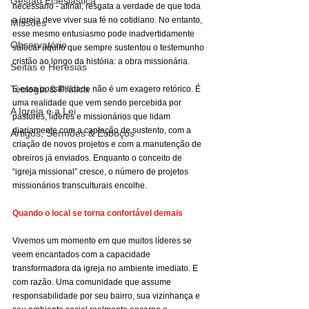
Gestão Eclesiástica
necessário - afinal, resgata a verdade de que toda 
a igreja deve viver sua fé no cotidiano. No entanto, 
Missões
esse mesmo entusiasmo pode inadvertidamente 
Observatório
sufocar aquilo que sempre sustentou o testemunho 
cristão ao longo da história: a obra missionária.
Seitas e Heresias
Teologia & Prática
E essa possibilidade não é um exagero retórico. É 
uma realidade que vem sendo percebida por 
A Igreja e a Lei
pastores, líderes e missionários que lidam 
diariamente com a captação de sustento, com a 
Artigos, Sermões & Esboços
criação de novos projetos e com a manutenção de 
obreiros já enviados. Enquanto o conceito de 
“igreja missional” cresce, o número de projetos 
missionários transculturais encolhe.
Quando o local se torna confortável demais
Vivemos um momento em que muitos líderes se 
veem encantados com a capacidade 
transformadora da igreja no ambiente imediato. E 
com razão. Uma comunidade que assume 
responsabilidade por seu bairro, sua vizinhança e 