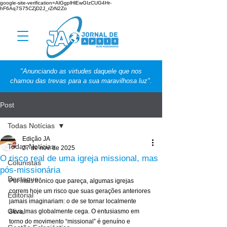
google-site-verification=AlGgplHlEwGIzCUG4Hr-
hF6Aq7S75CZjD2J_rZrN2Zo
"Anunciando as virtudes daquele que nos
chamou das trevas para a sua maravilhosa luz".
Post
Todas Notícias
Edição JA
Todas Notícias
27 de nov. de 2025
O risco real de uma igreja missional, mas
Colunistas
pós-missionária
Destaque
Por mais irônico que pareça, algumas igrejas 
correm hoje um risco que suas gerações anteriores 
Editorial
jamais imaginariam: o de se tornar localmente 
Geral
ativa, mas globalmente cega. O entusiasmo em 
torno do movimento “missional” é genuíno e 