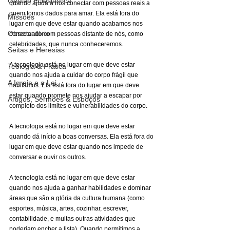
Gestão Eclesiástica
quando ajuda a nos conectar com pessoas reais a 
quem fomos dados para amar. Ela está fora do 
Missões
lugar em que deve estar quando acabamos nos 
Observatório
conectando com pessoas distante de nós, como 
celebridades, que nunca conheceremos.
Seitas e Heresias
A tecnologia está no lugar em que deve estar 
Teologia & Prática
quando nos ajuda a cuidar do corpo frágil que 
A Igreja e a Lei
habitamos. Ela está fora do lugar em que deve 
estar quando promete nos ajudar a escapar por 
Artigos, Sermões & Esboços
completo dos limites e vulnerabilidades do corpo.
A tecnologia está no lugar em que deve estar 
quando dá início a boas conversas. Ela está fora do 
lugar em que deve estar quando nos impede de 
conversar e ouvir os outros.
A tecnologia está no lugar em que deve estar 
quando nos ajuda a ganhar habilidades e dominar 
áreas que são a glória da cultura humana (como 
esportes, música, artes, cozinhar, escrever, 
contabilidade, e muitas outras atividades que 
poderiam encher a lista). Quando permitimos a 