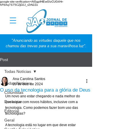
google-site-verification=AlGgplHlEwGIzCUG4Hr-
hF6Aq7S75CZjD2J_rZrN2Zo
"Anunciando as virtudes daquele que nos
chamou das trevas para a sua maravilhosa luz".
Post
Todas Notícias
Ana Carolina Santos
Todas Notícias
29 de dez. de 2024
O uso da tecnologia para a glória de Deus
Colunistas
Um novo ano estar chegando e nada melhor do 
Destaque
que iniciar com novos hábitos, inclusive com a 
tecnologia. Como podemos fazer bom uso das 
Editorial
tecnologias?
Geral
A tecnologia está no lugar em que deve estar 