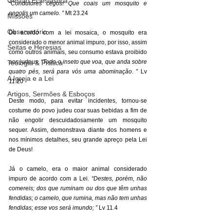
Gestão Eclesiástica
“Condutores cegos! Que coais um mosquito e 
engolis um camelo. ”
 Mt 23.24 
Missões
Observatório
De acordo com a lei mosaica, o mosquito era 
considerado o menor animal impuro, por isso, assim 
Seitas e Heresias
como outros animais, seu consumo estava proibido 
aos judeus. 
“Todo o inseto que voa, que anda sobre 
Teologia & Prática
quatro pés, será para vós uma abominação. ”
 Lv 
A Igreja e a Lei
11.20 
Artigos, Sermões & Esboços
Deste modo, para evitar incidentes, tornou-se 
costume do povo judeu coar suas bebidas a fim de 
não engolir descuidadosamente um mosquito 
sequer. Assim, demonstrava diante dos homens e 
nos mínimos detalhes, seu grande apreço pela Lei 
de Deus! 
Já o camelo, era o maior animal considerado 
impuro de acordo com a Lei. 
“Destes, porém, não 
comereis; dos que ruminam ou dos que têm unhas 
fendidas; o camelo, que rumina, mas não tem unhas 
fendidas; esse vos será imundo; ”
 Lv 11.4 