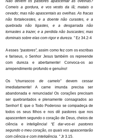
Não devem os pastores apascentar as ovelhas? 
Comeis a gordura, e vos vestis da lã; matais o 
cevado; mas não apascentais as ovelhas. As fracas 
não fortalecestes, e a doente não curastes, e a 
quebrada não ligastes, e a desgarrada não 
tornastes a trazer, e a perdida não buscastes; mas 
dominais sobre elas com rigor e dureza. ”
 Ez 34.2-4 
A esses 
“pastores”,
 assim como fez com os escribas 
e fariseus, o Senhor Jesus também os repreende 
com dureza e abertamente! Convoca-os ao 
arrependimento profundo e genuíno! 
Os 
“churrascos de camelo”
 devem cessar 
imediatamente! A carne imunda precisa ser 
abandonada e renunciada! Os corações precisam 
ser quebrantados e plenamente consagrados ao 
Senhor! E que o Todo Poderoso se compadeça de 
todos os seus filhos e nos dê pastores que nos 
apascentem segundo o coração de Deus, cheios de 
ciência e inteligência! 
“E dar-vos-ei pastores 
segundo o meu coração, os quais vos apascentarão 
com ciência e com inteligência. ”
 Jr 3.15.