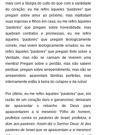
mais com a liturgia do culto do que com a santidade 
do coração; eu me refiro àqueles 
“pastores”
 que 
pregam sobre amor ao próximo, mas maltratam 
suas esposas e filhos em casa; eu me refiro àqueles 
“pastores” 
que pregam sobre honestidade, mas 
quebram contratos e promessas; eu me refiro 
àqueles 
“pastores”
 que pregam teologicamente 
correto, mas vivem teologicamente errados; eu me 
refiro àqueles 
“pastores”
 que pregam forte sobre a 
Verdade, mas não se cansam de viverem uma 
mentira! Pregam sobre o perdão, mas não sabem 
perdoar; pregam sobre arrependimento, mas não se 
arrependem, aparentam famílias perfeitas, mas 
internamente estão à beira do colapso e da ruína! 
Por último, eu me refiro àqueles 
“pastores”
 que, em 
razão de um coração duro e ganancioso, deixaram 
de apascentar o rebanho de Deus para 
apascentarem a si mesmos! 
“Filho do homem, 
profetiza contra os pastores de Israel; profetiza, e 
dize aos pastores: Assim diz o Senhor Deus: Ai dos 
pastores de Israel que se apascentam a si mesmos! 