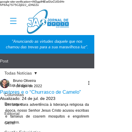
google-site-verification=AlGgplHlEwGIzCUG4Hr-
hF6Aq7S75CZjD2J_rZrN2Zo
"Anunciando as virtudes daquele que nos
chamou das trevas para a sua maravilhosa luz".
Post
Todas Notícias
Bruno Oliveira
Todas Notícias
7 de ago. de 2022
Pastores e o “Churrasco de Camelo”
Colunistas
Atualizado:
24 de jul. de 2023
Destaque
Em uma clara advertência à liderança religiosa da 
época, nosso Senhor Jesus Cristo acusou escribas 
Editorial
e fariseus de coarem mosquitos e engolirem 
camelos. 
Geral