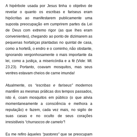
A hipérbole usada por Jesus tinha o objetivo de 
revelar o quanto os escribas e fariseus eram 
hipócritas ao manifestarem publicamente uma 
suposta preocupação em cumprirem partes da Lei 
de Deus com extremo rigor (as que lhes eram 
convenientes), chegando ao ponto de dizimarem as 
pequenas hortaliças plantadas no quintal de casa, 
como a hortelã, o endro e o cominho, não obstante, 
ignorando vergonhosamente o mais importante da 
lei, como a justiça, a misericórdia e a fé (Vide: Mt. 
23.23). Portanto, coavam mosquitos, mas seus 
ventres estavam cheios de carne imunda! 
Atualmente, os 
“escribas e fariseus”
 modernos 
mantêm as mesmas práticas dos tempos passados, 
isto é, coam mosquitos em público (o que alivia 
momentaneamente a consciência e melhora a 
reputação) e fazem, cada vez mais, no sigilo de 
suas casas e no oculto de seus corações 
irresistíveis 
“churrascos de camelo”
! 
Eu me refiro àqueles 
“pastores”
 que se preocupam 