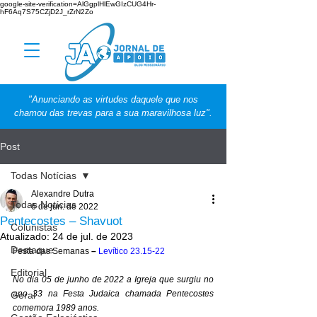
google-site-verification=AlGgplHlEwGIzCUG4Hr-
hF6Aq7S75CZjD2J_rZrN2Zo
"Anunciando as virtudes daquele que nos
chamou das trevas para a sua maravilhosa luz".
Post
Todas Notícias
Alexandre Dutra
Todas Notícias
6 de jun. de 2022
Pentecostes – Shavuot
Colunistas
Atualizado:
24 de jul. de 2023
Destaque
Festa das Semanas
 – 
Levítico 23.15-22
Editorial
No dia 05 de junho de 2022 a Igreja que surgiu no 
ano 33 na Festa Judaica chamada Pentecostes 
Geral
comemora 1989 anos.