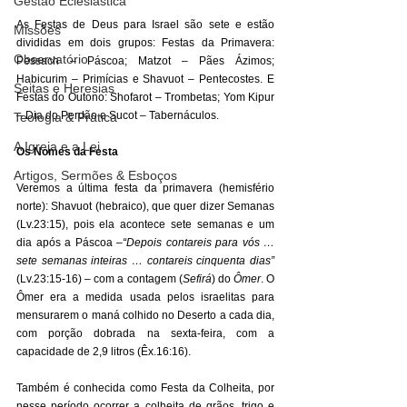
Gestão Eclesiástica
As Festas de Deus para Israel são sete e estão 
Missões
divididas em dois grupos: Festas da Primavera: 
Observatório
Pessach – Páscoa; Matzot – Pães Ázimos; 
Habicurim – Primícias e Shavuot – Pentecostes. E 
Seitas e Heresias
Festas do Outono: Shofarot – Trombetas; Yom Kipur 
– Dia do Perdão e Sucot – Tabernáculos. 
Teologia & Prática
A Igreja e a Lei
Os Nomes da Festa
Artigos, Sermões & Esboços
Veremos a última festa da primavera (hemisfério 
norte): Shavuot (hebraico), que quer dizer Semanas 
(Lv.23:15), pois ela acontece sete semanas e um 
dia após a Páscoa –
“Depois contareis para vós … 
sete semanas inteiras … contareis cinquenta dias”
(Lv.23:15-16) – com a contagem (
Sefirá
) do 
Ômer
. O 
Ômer era a medida usada pelos israelitas para 
mensurarem o maná colhido no Deserto a cada dia, 
com porção dobrada na sexta-feira, com a 
capacidade de 2,9 litros (Êx.16:16). 
Também é conhecida como Festa da Colheita, por 
nesse período ocorrer a colheita de grãos, trigo e 