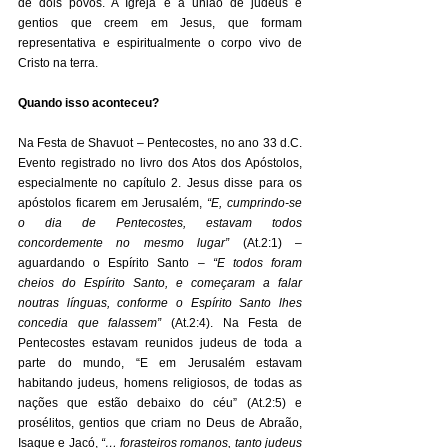
de dois povos. A Igreja é a união de judeus e 
gentios que creem em Jesus, que formam 
representativa e espiritualmente o corpo vivo de 
Cristo na terra. 
Quando isso aconteceu?
Na Festa de Shavuot – Pentecostes, no ano 33 d.C. 
Evento registrado no livro dos Atos dos Apóstolos, 
especialmente no capítulo 2. Jesus disse para os 
apóstolos ficarem em Jerusalém, 
“E, cumprindo-se 
o dia de Pentecostes, estavam todos 
concordemente no mesmo lugar”
 (At.2:1) – 
aguardando o Espírito Santo – 
“E todos foram 
cheios do Espírito Santo, e começaram a falar 
noutras línguas, conforme o Espírito Santo lhes 
concedia que falassem”
 (At.2:4). Na Festa de 
Pentecostes estavam reunidos judeus de toda a 
parte do mundo, “E em Jerusalém estavam 
habitando judeus, homens religiosos, de todas as 
nações que estão debaixo do céu” (At.2:5) e 
prosélitos, gentios que criam no Deus de Abraão, 
Isaque e Jacó,
 “… forasteiros romanos, tanto judeus 