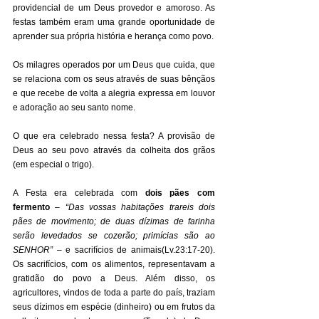
providencial de um Deus provedor e amoroso. As 
festas também eram uma grande oportunidade de 
aprender sua própria história e herança como povo. 
Os milagres operados por um Deus que cuida, que 
se relaciona com os seus através de suas bênçãos 
e que recebe de volta a alegria expressa em louvor 
e adoração ao seu santo nome. 
O que era celebrado nessa festa? A provisão de 
Deus ao seu povo através da colheita dos grãos 
(em especial o trigo). 
A Festa era celebrada com 
dois pães com 
fermento
 – 
“Das vossas habitações trareis dois 
pães de movimento; de duas dízimas de farinha 
serão levedados se cozerão; primícias são ao 
SENHOR”
 – e sacrifícios de animais(Lv.23:17-20). 
Os sacrifícios, com os alimentos, representavam a 
gratidão do povo a Deus. Além disso, os 
agricultores, vindos de toda a parte do país, traziam 
seus dízimos em espécie (dinheiro) ou em frutos da 