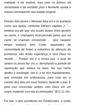
maldade e da malícia, mas com os ázimos da 
sinceridade e da verdade”
,pois o fermento azeda a 
massa corrompendo seu estado original. 
Desses dois povos o Messias faria um e os aceitaria 
como sua Igreja, conforme Efésios capítulo 2: 
“… 
lembrai-vos de que vós noutro tempo éreis gentios 
na carne, e chamados incircuncisão pelos que na 
carne se chamam circuncisão … Que naquele 
tempo estáveis sem Cristo, separados da 
comunidade de Israel, e estranhos às alianças da 
promessa, não tendo esperança, e sem Deus no 
mundo … Porque ele é a nossa paz, o qual de 
ambos os povos fez um; e, derrubando a parede de 
separação que estava no meio, Na sua carne 
desfez a inimizade, isto é, a lei dos mandamentos, 
que consistia em ordenanças, para criar em si 
mesmo dos dois um novo homem, fazendo a paz, E 
pela cruz reconciliar ambos com Deus em um 
corpo, matando com ela as inimizades”
 (Ef.2:11-16). 
Foi isso o que aconteceu em Pentecostes, a união 