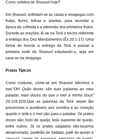
Como celebra-se Shavuot hoje? 
Em Shavuot, enfeitam-se as casas e sinagogas com 
frutas, flores, folhas e plantas, para recordar a 
época da colheita e a oferenda dos primeiros frutos. 
Durante as orações, lê-se na Torá o trecho referente 
à entrega dos Dez Mandamentos (Êx.20:1-17). Uma 
forma de honrar a entrega da Torá é passar a 
primeira noite de Shavuot estudando-a, seja em 
casa ou na sinagoga. 
Pratos Típicos 
Como costume, come-se em Shavuot laticínios e 
mel:
“Oh! Quão doces são tuas palavras ao meu 
paladar, mais doces do que o mel à minha boca” 
(Sl.119:103).Que as palavras da Torá sejam tão 
prazerosas e aceitáveis aos ouvidos e ao coração 
quanto o leite e o mel são para o paladar. Os pratos 
doces são
:
 bolo de queijo, bolo supremo de queijo, 
entre outros. Já os pratos salgados são:lasanha 
desarrumada, pastelão de batatas, patê de queijo e 
cenoura, creme de aspargos, empadas de queijo, 