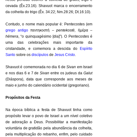
cevada (Êx.23.16). Shavuot marca o encerramento 
da colheita do trigo (Êx. 34:22; Nm.28:26; Dt.16:10). 
Contudo, o nome mais popular é: Pentecostes (em 
grego antigo
 πεντηκοστή – 
pentekostē, 
ἡμέρα
 – 
hēmera
, “o quinquagésimo [dia]”). O Pentecostes é 
uma das celebrações mais importante da 
cristandade, e comemora a descida do 
Espírito 
Santo
 sobre os 
discípulos
 de 
Jesus Cristo
. 
Shavuot é comemorada no dia 6 de 
Sivan
 em Israel 
e nos dias 6 e 7 de 
Sivan
 entre os judeus da 
Galut
(Diáspora), data que corresponde aos meses de 
maio e junho do calendário ocidental (gregoriano). 
Propósitos da Festa
Na época bíblica a festa de Shavuot tinha como 
propósito levar o povo de Israel a um nível coletivo 
de adoração a Deus. Possibilitar a manifestação 
voluntária de gratidão pela abundância da colheita, 
pela multiplicação do rebanho, enfim, pelo cuidado 