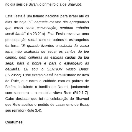
no dia seis de Sivan, o primeiro dia de Shavuot. 
Esta Festa é um feriado nacional para Israel até os 
dias de hoje: 
“E naquele mesmo dia apregoareis 
que tereis santa convocação; nenhum trabalho 
servil fareis”
 (Lv.23:21a). Esta Festa revelava uma 
preocupação social com os pobres e estrangeiros 
da terra: 
“E, quando fizerdes a colheita da vossa 
terra, não acabarás de segar os cantos do teu 
campo, nem colherás as espigas caídas da tua 
sega; para o pobre e para o estrangeiro as 
deixarás. Eu sou o SENHOR vosso Deus”
(Lv.23:22). Esse exemplo está bem ilustrado no livro 
de Rute, que narra o cuidado com os pobres de 
Belém, incluindo a família de Noemi, juntamente 
com sua nora – a moabita viúva Rute (Rt.2:1-7). 
Cabe destacar que foi na celebração de Shavuot 
que Rute aceitou o pedido de casamento de Boaz, 
seu remidor (Rute 3,4). 
Costumes