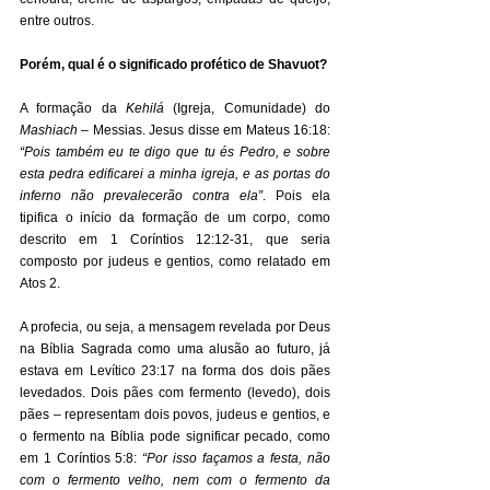
entre outros. 
Porém, qual é o significado profético de Shavuot?
A formação da 
Kehilá
 (Igreja, Comunidade) do 
Mashiach
 – Messias. Jesus disse em Mateus 16:18: 
“Pois também eu te digo que tu és Pedro, e sobre 
esta pedra edificarei a minha igreja, e as portas do 
inferno não prevalecerão contra ela”
. Pois ela 
tipifica o início da formação de um corpo, como 
descrito em 1 Coríntios 12:12-31, que seria 
composto por judeus e gentios, como relatado em 
Atos 2. 
A profecia, ou seja, a mensagem revelada por Deus 
na Bíblia Sagrada como uma alusão ao futuro, já 
estava em Levítico 23:17 na forma dos dois pães 
levedados. Dois pães com fermento (levedo), dois 
pães – representam dois povos, judeus e gentios, e 
o fermento na Bíblia pode significar pecado, como 
em 1 Coríntios 5:8: 
“Por isso façamos a festa, não 
com o fermento velho, nem com o fermento da 