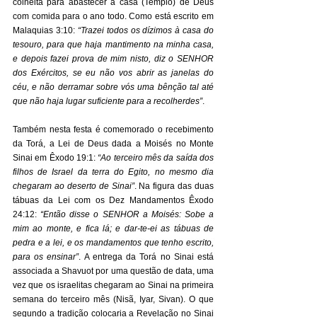
colheita para abastecer a casa (Templo) de Deus 
com comida para o ano todo. Como está escrito em 
Malaquias 3:10: 
“Trazei todos os dízimos à casa do 
tesouro, para que haja mantimento na minha casa, 
e depois fazei prova de mim nisto, diz o SENHOR 
dos Exércitos, se eu não vos abrir as janelas do 
céu, e não derramar sobre vós uma bênção tal até 
que não haja lugar suficiente para a recolherdes”
. 
Também nesta festa é comemorado o recebimento 
da Torá, a Lei de Deus dada a Moisés no Monte 
Sinai em Êxodo 19:1: 
“Ao terceiro mês da saída dos 
filhos de Israel da terra do Egito, no mesmo dia 
chegaram ao deserto de Sinai”
. Na figura das duas 
tábuas da Lei com os Dez Mandamentos Êxodo 
24:12: 
“Então disse o SENHOR a Moisés: Sobe a 
mim ao monte, e fica lá; e dar-te-ei as tábuas de 
pedra e a lei, e os mandamentos que tenho escrito, 
para os ensinar”
. A entrega da Torá no Sinai está 
associada a Shavuot por uma questão de data, uma 
vez que os israelitas chegaram ao Sinai na primeira 
semana do terceiro mês (Nisã, Iyar, Sivan). O que 
segundo a tradição colocaria a Revelação no Sinai 