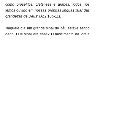
como prosélitos, cretenses e árabes, todos nós 
temos ouvido em nossas próprias línguas falar das 
grandezas de Deus”
 (At.2:10b-11). 
Naquele dia um grande sinal do céu estava sendo 
dado. Que sinal era esse? O nascimento da Igreja 
de Cristo (At.2:12), cumprindo assim a promessa do 
Senhor Jesus (Mt.16:18). A conclusão daquela 
manifestação do Espírito Santo de Deus foram 
almas salvas e incorporadas à Igreja de Jesus 
Cristo (At.2:37-41). 
Hoje celebramos o nascimento da Igreja do Senhor 
Jesus Cristo, uma instituição divina com a missão 
de glorificar a Deus, conquistando almas entre as 
nações para Cristo, edificando-as em Cristo, e 
enviando-as por Cristo: “
Porque dele e por ele, e 
para ele, são todas as coisas; glória pois, a ele 
eternamente. Amém” 
(Rm.11:36). 
________________________________________
__ 