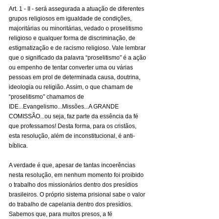
Art. 1 - II - será assegurada a atuação de diferentes 
grupos religiosos em igualdade de condições, 
majoritárias ou minoritárias, vedado o proselitismo 
religioso e qualquer forma de discriminação, de 
estigmatização e de racismo religioso. Vale lembrar 
que o significado da palavra “proselitismo” é a ação 
ou empenho de tentar converter uma ou várias 
pessoas em prol de determinada causa, doutrina, 
ideologia ou religião. Assim, o que chamam de 
“proselitismo” chamamos de 
IDE...Evangelismo...Missões...A GRANDE 
COMISSÃO...ou seja, faz parte da essência da fé 
que professamos! Desta forma, para os cristãos, 
esta resolução, além de inconstitucional, é anti-
bíblica.
A verdade é que, apesar de tantas incoerências 
nesta resolução, em nenhum momento foi proibido 
o trabalho dos missionários dentro dos presídios 
brasileiros. O próprio sistema prisional sabe o valor 
do trabalho de capelania dentro dos presídios. 
Sabemos que, para muitos presos, a fé 