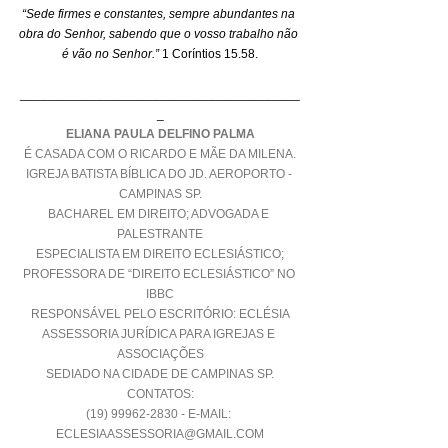
“Sede firmes e constantes, sempre abundantes na 
obra do Senhor, sabendo que o vosso trabalho não 
é vão no Senhor.”
 1 Coríntios 15.58.
________________________________________
_
ELIANA PAULA DELFINO PALMA
É CASADA COM O RICARDO E MÃE DA MILENA.
IGREJA BATISTA BÍBLICA DO JD. AEROPORTO - 
CAMPINAS SP.
BACHAREL EM DIREITO; ADVOGADA E 
PALESTRANTE
ESPECIALISTA EM DIREITO ECLESIÁSTICO;
PROFESSORA DE “DIREITO ECLESIÁSTICO” NO 
IBBC
RESPONSÁVEL PELO ESCRITÓRIO: ECLÉSIA
ASSESSORIA JURÍDICA PARA IGREJAS E 
ASSOCIAÇÕES
SEDIADO NA CIDADE DE CAMPINAS SP.
CONTATOS:
(19) 99962-2830 - E-MAIL: 
ECLESIAASSESSORIA@GMAIL.COM