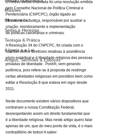
Gestão Eclesiástica
O motivo dessa chamada foi uma resolução emitida 
pelo Conselho Nacional de Política Criminal e 
Missões
Penitenciária (CNPCPC), órgão ligado ao 
Observatório
Ministério da Justiça, responsável por auxiliar a 
criação, monitoramento e implementação 
Seitas e Heresias
de 
políticas carcerárias
 e criminais.
Teologia & Prática
A Resolução 34 do CNPCPC, foi criada com o 
A Igreja e a Lei
objetivo definir diretrizes relativas à assistência 
sócio-espiritual e à liberdade religiosa das pessoas 
Artigos, Sermões & Esboços
privadas de liberdade.  Porém, vem gerando 
polêmica, pois refere-se à proposta de restringir 
certas atividades religiosas em presídios bem como 
editar a Resolução 8 que estava em vigor desde 
2011. 
Neste documento existem vários dispositivos que 
contrariam a nossa Constituição Federal, 
desrespeitando assim um direito fundamental que 
é a liberdade religiosa. Mas neste artigo quero falar 
apenas de um, que do meu ponto de vista, é o mais 
contraditório de todos! A saber: