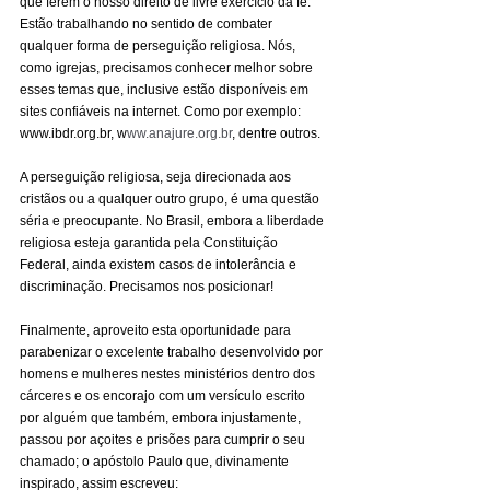
que ferem o nosso direito de livre exercício da fé. 
Estão trabalhando no sentido de combater 
qualquer forma de perseguição religiosa. Nós, 
como igrejas, precisamos conhecer melhor sobre 
esses temas que, inclusive estão disponíveis em 
sites confiáveis na internet. Como por exemplo: 
www.ibdr.org.br
, 
w
ww.anajure.org.br
, dentre outros.
A perseguição religiosa, seja direcionada aos 
cristãos ou a qualquer outro grupo, é uma questão 
séria e preocupante. No Brasil, embora a liberdade 
religiosa esteja garantida pela Constituição 
Federal, ainda existem casos de intolerância e 
discriminação. Precisamos nos posicionar!
Finalmente, aproveito esta oportunidade para 
parabenizar o excelente trabalho desenvolvido por 
homens e mulheres nestes ministérios dentro dos 
cárceres e os encorajo com um versículo escrito 
por alguém que também, embora injustamente, 
passou por açoites e prisões para cumprir o seu 
chamado; o apóstolo Paulo que, divinamente 
inspirado, assim escreveu: