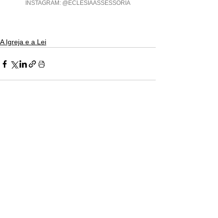
INSTAGRAM: @ECLESIAASSESSORIA
A Igreja e a Lei
Ver tudo
Posts recentes