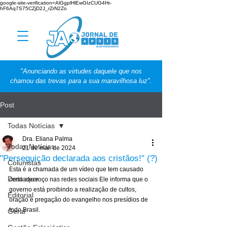
google-site-verification=AlGgplHlEwGIzCUG4Hr-
hF6Aq7S75CZjD2J_rZrN2Zo
"Anunciando as virtudes daquele que nos
chamou das trevas para a sua maravilhosa luz".
Post
Todas Notícias
Dra. Eliana Palma
Todas Notícias
21 de mai. de 2024
"Perseguição declarada aos cristãos!" (?)
Colunistas
Esta é a chamada de um vídeo que tem causado 
Destaque
certo alvoroço nas redes sociais Ele informa que o 
governo está proibindo a realização de cultos, 
Editorial
oração e pregação do evangelho nos presídios de 
todo Brasil.
Geral