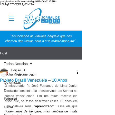
google-site-verification=AlGgplHlEwGIzCUG4Hr-
hF6Aq7S75CZjD2J_rZrN2Zo
"Anunciando as virtudes daquele que nos
chamou das trevas para a sua maravilhosa luz".
Post
Todas Notícias
Edição JA
Todas Notícias
2 de mai. de 2023
Projeto Brasil Venezuela – 10 Anos
Colunistas
O missionário Pr. José Fernando de Lima Junior 
Destaque
acaba de completar 10 anos servindo ao Senhor no 
campo venezuelano. Em um relato recente ele 
Editorial
disse que, se fosse descrever esses 10 anos em 
uma palavra seria: “
aprendizado
”. Disse ele que 
Geral
“
foram anos de bênçãos, mas também de muita 