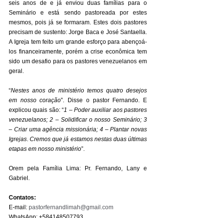
seis anos de e já enviou duas famílias para o 
Seminário e está sendo pastoreada por estes 
mesmos, pois já se formaram. Estes dois pastores 
precisam de sustento: Jorge Baca e José Santaella. 
A Igreja tem feito um grande esforço para abençoá-
los financeiramente, porém a crise econômica tem 
sido um desafio para os pastores venezuelanos em 
geral.
“
Nestes anos de ministério temos quatro desejos 
em nosso coração
”. Disse o pastor Fernando. E 
explicou quais são: “
1 – Poder auxiliar aos pastores 
venezuelanos; 2 – Solidificar o nosso Seminário; 3 
– Criar uma agência missionária; 4 – Plantar novas 
Igrejas
. 
Cremos que já estamos nestas duas últimas 
etapas em nosso ministério
”.
Orem pela Família Lima: Pr. Fernando, Lany e 
Gabriel.
Contatos:
E-mail: 
pastorfernandlimah@gmail.com
WhatsApp: +584148507793