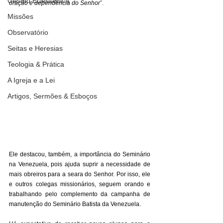
Gestão Eclesiástica
oração e dependência do Senhor
”.
Missões
Observatório
Seitas e Heresias
Teologia & Prática
A Igreja e a Lei
Artigos, Sermões & Esboços
Ele destacou, também, a importância do Seminário 
na Venezuela, pois ajuda suprir a necessidade de 
mais obreiros para a seara do Senhor. Por isso, ele 
e outros colegas missionários, seguem orando e 
trabalhando pelo complemento da campanha de 
manutenção do Seminário Batista da Venezuela.