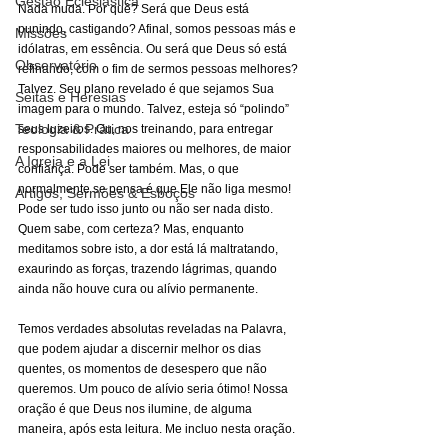
Gestão Eclesiástica
Nada muda. Por quê? Será que Deus está 
punindo, castigando? Afinal, somos pessoas más e 
Missões
idólatras, em essência. Ou será que Deus só está 
Observatório
refinando, com o fim de sermos pessoas melhores? 
Talvez. Seu plano revelado é que sejamos Sua 
Seitas e Heresias
imagem para o mundo. Talvez, esteja só “polindo” 
Teologia & Prática
seus luzeiros. Ou, nos treinando, para entregar 
responsabilidades maiores ou melhores, de maior 
A Igreja e a Lei
confiança. Pode ser também. Mas, o que 
normalmente se pensa é que Ele não liga mesmo! 
Artigos, Sermões & Esboços
Pode ser tudo isso junto ou não ser nada disto. 
Quem sabe, com certeza? Mas, enquanto 
meditamos sobre isto, a dor está lá maltratando, 
exaurindo as forças, trazendo lágrimas, quando 
ainda não houve cura ou alívio permanente.
Temos verdades absolutas reveladas na Palavra, 
que podem ajudar a discernir melhor os dias 
quentes, os momentos de desespero que não 
queremos. Um pouco de alívio seria ótimo! Nossa 
oração é que Deus nos ilumine, de alguma 
maneira, após esta leitura. Me incluo nesta oração.