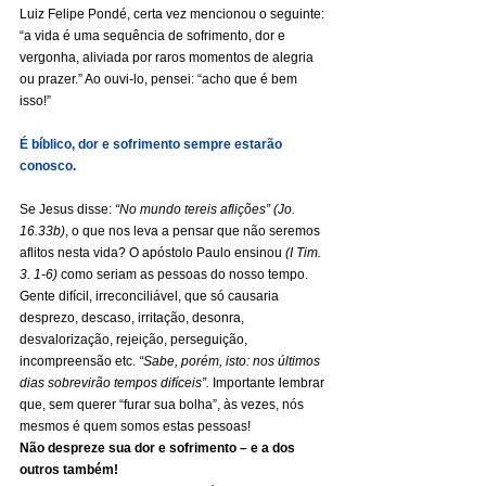
Luiz Felipe Pondé, certa vez mencionou o seguinte: 
“a vida é uma sequência de sofrimento, dor e 
vergonha, aliviada por raros momentos de alegria 
ou prazer.” Ao ouvi-lo, pensei: “acho que é bem 
isso!”
É bíblico, dor e sofrimento sempre estarão 
conosco.
Se Jesus disse: 
“No mundo tereis aflições” (Jo. 
16.33b)
, o que nos leva a pensar que não seremos 
aflitos nesta vida? O apóstolo Paulo ensinou 
(I Tim. 
3. 1-6)
 como seriam as pessoas do nosso tempo. 
Gente difícil, irreconciliável, que só causaria 
desprezo, descaso, irritação, desonra, 
desvalorização, rejeição, perseguição, 
incompreensão etc. 
“Sabe, porém, isto: nos últimos 
dias sobrevirão tempos difíceis”.
 Importante lembrar 
que, sem querer “furar sua bolha”, às vezes, nós 
mesmos é quem somos estas pessoas!
Não despreze sua dor e sofrimento – e a dos 
outros também!