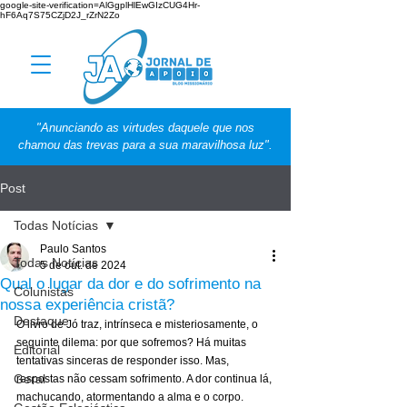
google-site-verification=AlGgplHlEwGIzCUG4Hr-
hF6Aq7S75CZjD2J_rZrN2Zo
"Anunciando as virtudes daquele que nos
chamou das trevas para a sua maravilhosa luz".
Post
Todas Notícias
Paulo Santos
Todas Notícias
5 de out. de 2024
Qual o lugar da dor e do sofrimento na
Colunistas
nossa experiência cristã?
Destaque
O livro de Jó traz, intrínseca e misteriosamente, o 
seguinte dilema: por que sofremos? Há muitas 
Editorial
tentativas sinceras de responder isso. Mas, 
Geral
respostas não cessam sofrimento. A dor continua lá, 
machucando, atormentando a alma e o corpo. 