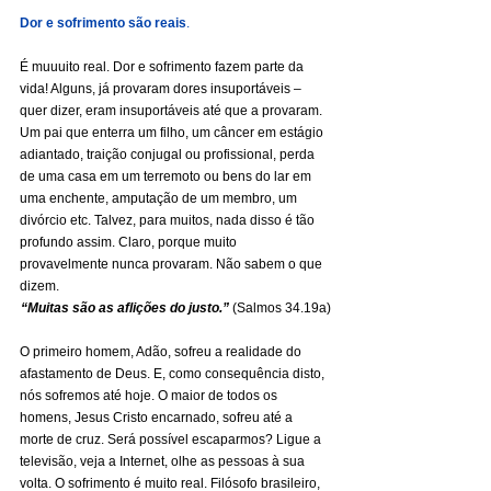
Dor e sofrimento são reais
.
É muuuito real. Dor e sofrimento fazem parte da 
vida! Alguns, já provaram dores insuportáveis – 
quer dizer, eram insuportáveis até que a provaram. 
Um pai que enterra um filho, um câncer em estágio 
adiantado, traição conjugal ou profissional, perda 
de uma casa em um terremoto ou bens do lar em 
uma enchente, amputação de um membro, um 
divórcio etc. Talvez, para muitos, nada disso é tão 
profundo assim. Claro, porque muito 
provavelmente nunca provaram. Não sabem o que 
dizem.
“Muitas são as aflições do justo.” 
(Salmos 34.19a)
O primeiro homem, Adão, sofreu a realidade do 
afastamento de Deus. E, como consequência disto, 
nós sofremos até hoje. O maior de todos os 
homens, Jesus Cristo encarnado, sofreu até a 
morte de cruz. Será possível escaparmos? Ligue a 
televisão, veja a Internet, olhe as pessoas à sua 
volta. O sofrimento é muito real. Filósofo brasileiro, 