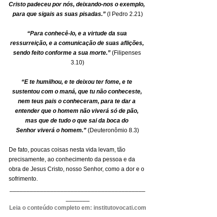
Cristo padeceu por nós, deixando-nos o exemplo, 
para que sigais as suas pisadas.” 
(I Pedro 2.21)
“Para conhecê-lo, e a virtude da sua 
ressurreição, e a comunicação de suas aflições, 
sendo feito conforme a sua morte.” 
(Filipenses 
3.10)
“E te humilhou, e te deixou ter fome, e te 
sustentou com o maná, que tu não conheceste, 
nem teus pais o conheceram, para te dar a 
entender que o homem não viverá só de pão, 
mas que de tudo o que sai da boca do 
Senhor viverá o homem.” 
(Deuteronômio 8.3)
De fato, poucas coisas nesta vida levam, tão 
precisamente, ao conhecimento da pessoa e da 
obra de Jesus Cristo, nosso Senhor, como a dor e o 
sofrimento.
________________________________________
_______
Leia o conteúdo completo em: 
institutovocati.com