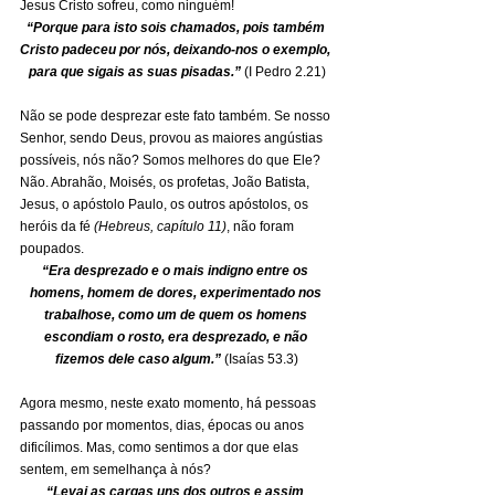
Jesus Cristo sofreu, como ninguém!
“Porque para isto sois chamados, pois também 
Cristo padeceu por nós, deixando-nos o exemplo, 
para que sigais as suas pisadas.” 
(I Pedro 2.21)
Não se pode desprezar este fato também. Se nosso 
Senhor, sendo Deus, provou as maiores angústias 
possíveis, nós não? Somos melhores do que Ele? 
Não. Abrahão, Moisés, os profetas, João Batista, 
Jesus, o apóstolo Paulo, os outros apóstolos, os 
heróis da fé 
(Hebreus, capítulo 11)
, não foram 
poupados.
“Era desprezado e o mais indigno entre os 
homens, homem de dores, experimentado nos 
trabalhose, como um de quem os homens 
escondiam o rosto, era desprezado, e não 
fizemos dele caso algum.” 
(Isaías 53.3)
Agora mesmo, neste exato momento, há pessoas 
passando por momentos, dias, épocas ou anos 
dificílimos. Mas, como sentimos a dor que elas 
sentem, em semelhança à nós?
“Levai as cargas uns dos outros e assim 