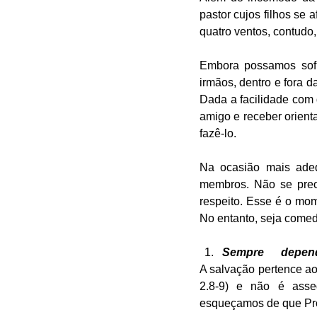
pastor cujos filhos se
quatro ventos, contudo,
Embora possamos sofr
irmãos, dentro e fora 
Dada a facilidade com 
amigo e receber orient
fazê-lo. 
Na ocasião mais adeq
membros. Não se preo
respeito. Esse é o mo
Sempre      depe
A salvação pertence ao
2.8-9) e não é asse
esqueçamos de que Prov