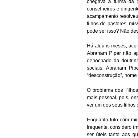
chegava a turma da p
conselheiros e dirigent
acampamento resolveu e
filhos de pastores, mi
pode ser isso? Não dev
Há alguns meses, acom
Abraham Piper não ap
debochado da doutrina
sociais, Abraham Pip
“desconstrução”, nome
O problema dos “filho
mais pessoal, pois, enq
ver um dos seus filhos
Enquanto luto com min
frequente, considero i
ser úteis tanto aos 