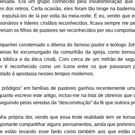
esada. Era um grupo conhecido pela insubordinação que t
es dos retiros. Certa ocasião, eles foram tão longe na baderna
xpulsá-los de lá por volta da meia-noite. E eu, vendo que en
ssionários e líderes cristãos reconhecidos, ficava sempre me 
eriam os filhos de pastores ser reconhecidos por seu comport
panhei consternado o dilema do famoso pastor e teólogo John 
enas foi excomungado da comunhão da igreja, como tornou
 bíblica e da ética cristã. Com cerca de um milhão de segu
er é reconhecido como um ícone entre os que passaram p
 dado à apostasia nesses tempos modernos. 
s pródigos” em famílias de pastores ganhou recentemente um
uanto escrevo este artigo, incluo-me na lista de obreiros que 
 seguindo pelas veredas da “desconstrução” da fé que outrora pr
ha própria dor, vendo que essa triste realidade tem se torna
mportante compartilhar alguns pensamentos, ainda que prelimin
que estão levando esse fardo como também aos que estão n