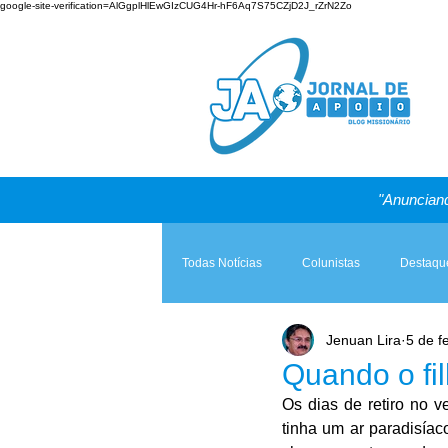
google-site-verification=AlGgplHlEwGIzCUG4Hr-hF6Aq7S75CZjD2J_rZrN2Zo
"Anunciand
Todas Notícias
Colunistas
Destaqu
Jenuan Lira
5 de f
Teologia & Prática
A Igreja e a Lei
Quando o fil
Os dias de retiro no 
tinha um ar paradisíac