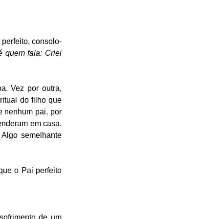
erfeito, consolo-
 quem fala: Criei 
. Vez por outra, 
tual do filho que 
e nenhum pai, por 
renderam em casa. 
 Algo semelhante 
e o Pai perfeito 
ofrimento de um 