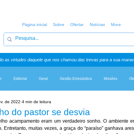
Página inicial
Sobre
Ofertar
Notícias
More
o as virtudes daquele que nos chamou das trevas para a sua maravi
e
Editorial
Geral
Gestão Eclesiástica
Missões
Ob
ev. de 2022
4 min de leitura
Artigos, Sermões & Esboços
ho do pastor se desvia
velho acampamento eram um verdadeiro sonho. O ambiente er
o. Entretanto, muitas vezes, a graça do “paraíso” ganhava ares