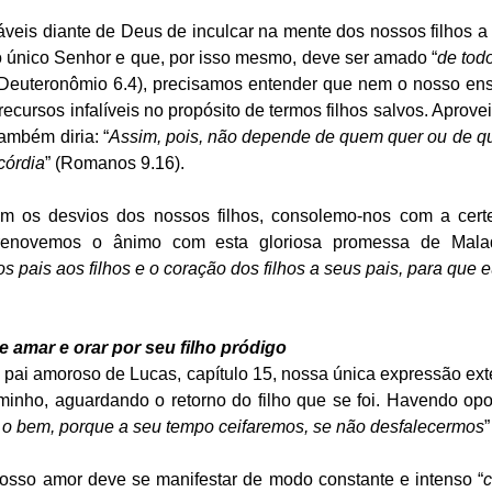
eis diante de Deus de inculcar na mente dos nossos filhos a 
 único Senhor e que, por isso mesmo, deve ser amado “
de todo
(Deuteronômio 6.4), precisamos entender que nem o nosso ens
ursos infalíveis no propósito de termos filhos salvos. Aprovei
ambém diria: “
Assim, pois, não depende de quem quer ou de qu
córdia
” (Romanos 9.16). 
m os desvios dos nossos filhos, consolemo-nos com a cert
 renovemos o ânimo com esta gloriosa promessa de Mala
s pais aos filhos e o coração dos filhos a seus pais, para que e
de amar e orar por seu filho pródigo
 pai amoroso de Lucas, capítulo 15, nossa única expressão ext
minho, aguardando o retorno do filho que se foi. Havendo op
 o bem, porque a seu tempo ceifaremos, se não desfalecermos
”
nosso amor deve se manifestar de modo constante e intenso “
c