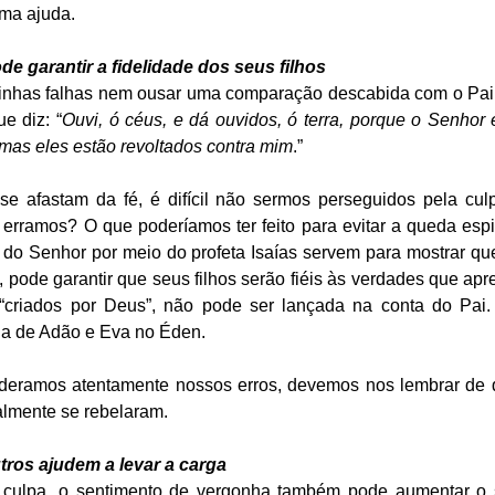
ma ajuda. 
de garantir a fidelidade dos seus filhos
inhas falhas nem ousar uma comparação descabida com o Pai p
ue diz: “
Ouvi, ó céus, e dá ouvidos, ó terra, porque o Senhor é
 mas eles estão revoltados contra mim
.” 
e afastam da fé, é difícil não sermos perseguidos pela culpa
rramos? O que poderíamos ter feito para evitar a queda espiri
 do Senhor por meio do profeta Isaías servem para mostrar qu
, pode garantir que seus filhos serão fiéis às verdades que ap
, “criados por Deus”, não pode ser lançada na conta do Pai.
ia de Adão e Eva no Éden. 
deramos atentamente nossos erros, devemos nos lembrar de qu
almente se rebelaram. 
utros ajudem a levar a carga
culpa, o sentimento de vergonha também pode aumentar o s