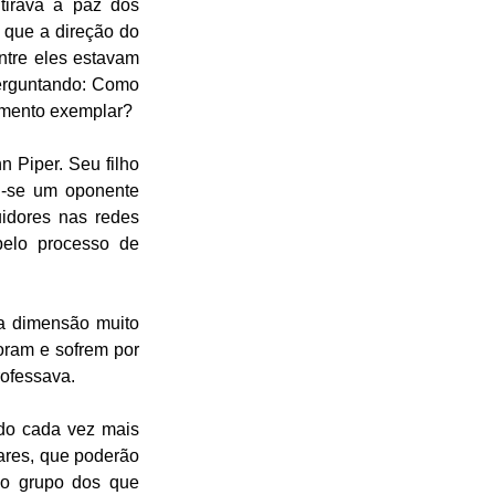
irava a paz dos 
 que a direção do 
tre eles estavam 
perguntando: Como 
amento exemplar? 
Piper. Seu filho 
-se um oponente 
idores nas redes 
elo processo de 
a dimensão muito 
oram e sofrem por 
ofessava. 
do cada vez mais 
ares, que poderão 
o grupo dos que 