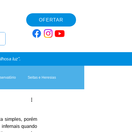
OFERTAR
lhosa luz".
servatório
Seitas e Heresias
a simples, porém 
 infernais quando 