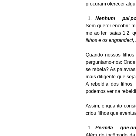
procuram oferecer algu
Nenhum      pai po
Sem querer encobrir m
me ao ler Isaías 1.2, q
filhos e os engrandeci,
Quando nossos filhos s
perguntamo-nos: Onde e
se rebela? As palavras
mais diligente que seja
A rebeldia dos filhos
podemos ver na rebeld
Assim, enquanto consi
criou filhos que eventu
Permita      que o
Além do incômodo da 