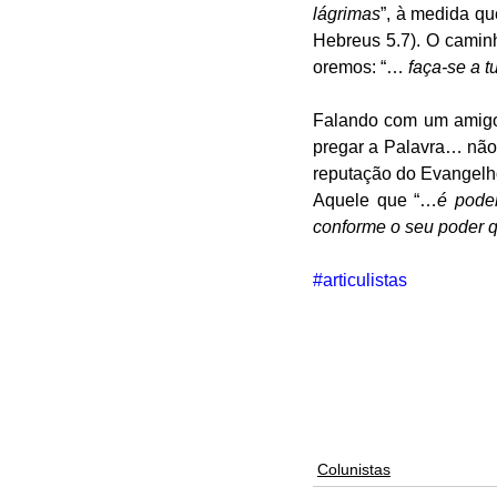
lágrimas
”, à medida qu
Hebreus 5.7). O caminh
oremos: “… 
faça-se a t
Falando com um amigo 
pregar a Palavra… não d
reputação do Evangelho
Aquele que “…
é pode
conforme o seu poder
#articulistas
Colunistas