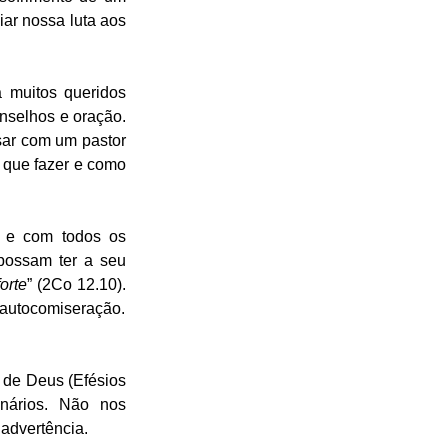
ar nossa luta aos 
muitos queridos 
nselhos e oração. 
ar com um pastor 
que fazer e como 
 e com todos os 
ossam ter a seu 
orte
” (2Co 12.10). 
No entanto, seja comedido, a fim de não tentar ganhar a simpatia do povo por meio da autocomiseração. 
 de Deus (Efésios 
nários. Não nos 
advertência. 