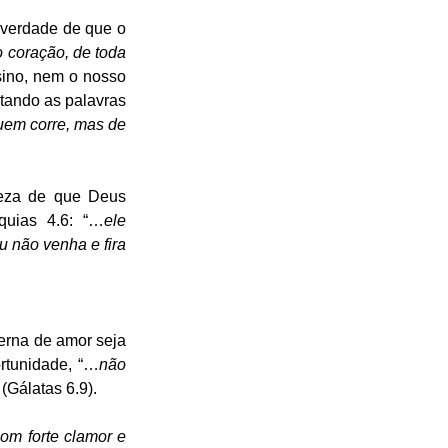
verdade de que o 
 coração, de toda 
ino, nem o nosso 
tando as palavras 
em corre, mas de 
eza de que Deus 
quias 4.6: “…
ele 
u não venha e fira 
erna de amor seja 
ortunidade, “…
não 
 (Gálatas 6.9). 
om forte clamor e 