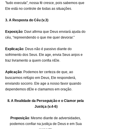
"tudo executa", nossa fé cresce, pois sabemos que 
Ele está no controle de todas as situações.
3. A Resposta do Céu (v.3)
Exposição
: Davi afirma que Deus enviará ajuda do 
céu, “repreendendo o que me quer devorar.” 
Explicação
: Deus não é passivo diante do 
sofrimento dos Seus. Ele age, envia Seus anjos e 
traz livramento a quem confia nEle. 
Aplicação
: Podemos ter certeza de que, ao 
buscarmos refúgio em Deus, Ele responderá, 
enviando socorro. Ele age a nosso favor quando 
dependemos dEle e clamamos em oração.
II. A Realidade da Perseguição e o Clamor pela 
Justiça (v.4-6)
Proposição
: Mesmo diante de adversidades, 
podemos confiar na justiça de Deus e em Sua 