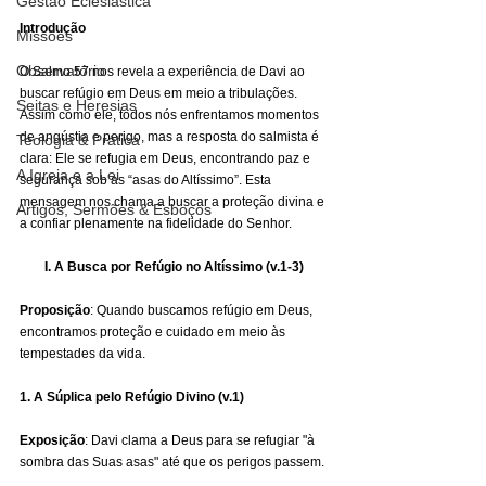
Gestão Eclesiástica
Introdução
Missões
Observatório
O Salmo 57 nos revela a experiência de Davi ao 
buscar refúgio em Deus em meio a tribulações. 
Seitas e Heresias
Assim como ele, todos nós enfrentamos momentos 
de angústia e perigo, mas a resposta do salmista é 
Teologia & Prática
clara: Ele se refugia em Deus, encontrando paz e 
A Igreja e a Lei
segurança sob as “asas do Altíssimo”. Esta 
mensagem nos chama a buscar a proteção divina e 
Artigos, Sermões & Esboços
a confiar plenamente na fidelidade do Senhor.
I. A Busca por Refúgio no Altíssimo (v.1-3)
Proposição
: Quando buscamos refúgio em Deus, 
encontramos proteção e cuidado em meio às 
tempestades da vida.
1. A Súplica pelo Refúgio Divino (v.1)
Exposição
: Davi clama a Deus para se refugiar "à 
sombra das Suas asas" até que os perigos passem. 