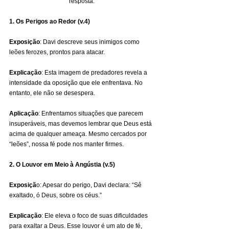
resposta.
1. Os Perigos ao Redor (v.4) 
Exposição
: Davi descreve seus inimigos como 
leões ferozes, prontos para atacar. 
Explicação
: Esta imagem de predadores revela a 
intensidade da oposição que ele enfrentava. No 
entanto, ele não se desespera. 
Aplicação
: Enfrentamos situações que parecem 
insuperáveis, mas devemos lembrar que Deus está 
acima de qualquer ameaça. Mesmo cercados por 
“leões”, nossa fé pode nos manter firmes.
2. O Louvor em Meio à Angústia (v.5) 
Exposiçã
o: Apesar do perigo, Davi declara: “Sê 
exaltado, ó Deus, sobre os céus.” 
Explicação
: Ele eleva o foco de suas dificuldades 
para exaltar a Deus. Esse louvor é um ato de fé, 