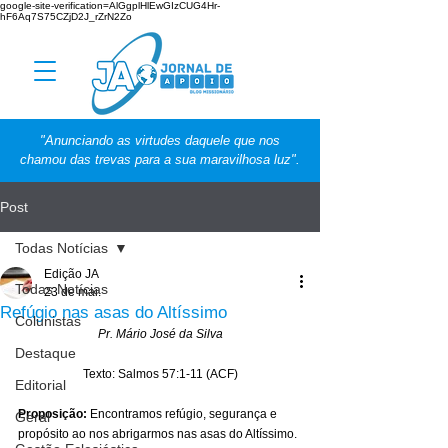
google-site-verification=AlGgplHlEwGIzCUG4Hr-
hF6Aq7S75CZjD2J_rZrN2Zo
"Anunciando as virtudes daquele que nos
chamou das trevas para a sua maravilhosa luz".
Post
Todas Notícias
Edição JA
Todas Notícias
23 de mai.
Refúgio nas asas do Altíssimo
Colunistas
Pr. Mário José da Silva
Destaque
Texto: Salmos 57:1-11 (ACF)
Editorial
Proposição: 
Encontramos refúgio, segurança e 
Geral
propósito ao nos abrigarmos nas asas do Altíssimo.