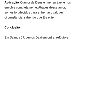
Aplicação
: O amor de Deus é imensurável e nos 
envolve completamente. Através desse amor, 
somos fortalecidos para enfrentar qualquer 
circunstância, sabendo que Ele é fiel.
Conclusão
Em Salmos 57, vemos Davi encontrar refúgio e 
segurança sob as asas do Altíssimo. Esse Salmo 
nos ensina que, independentemente das 
circunstâncias, podemos nos abrigar em Deus, 
confiando que Ele é nosso defensor e sustento. 
Que assim como Davi, nossos corações estejam 
firmes para louvar e exaltar a Deus em todas as 
situações, reconhecendo que Ele é fiel e digno de 
nossa total confiança.
Pr. Mário José da Silva
Primeira Igreja Batista Bíblica em Vila Natal
São Paulo, SP
Artigos, Sermões & Esboços