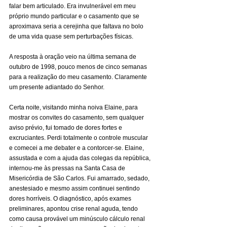
falar bem articulado. Era invulnerável em meu 
próprio mundo particular e o casamento que se 
aproximava seria a cerejinha que faltava no bolo 
de uma vida quase sem perturbações físicas.
A resposta à oração veio na última semana de 
outubro de 1998, pouco menos de cinco semanas 
para a realização do meu casamento. Claramente 
um presente adiantado do Senhor.
Certa noite, visitando minha noiva Elaine, para 
mostrar os convites do casamento, sem qualquer 
aviso prévio, fui tomado de dores fortes e 
excruciantes. Perdi totalmente o controle muscular 
e comecei a me debater e a contorcer-se. Elaine, 
assustada e com a ajuda das colegas da república, 
internou-me às pressas na Santa Casa de 
Misericórdia de São Carlos. Fui amarrado, sedado, 
anestesiado e mesmo assim continuei sentindo 
dores horríveis. O diagnóstico, após exames 
preliminares, apontou crise renal aguda, tendo 
como causa provável um minúsculo cálculo renal 