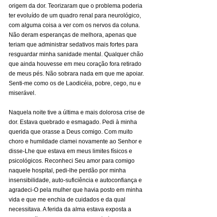
origem da dor. Teorizaram que o problema poderia 
ter evoluído de um quadro renal para neurológico, 
com alguma coisa a ver com os nervos da coluna. 
Não deram esperanças de melhora, apenas que 
teriam que administrar sedativos mais fortes para 
resguardar minha sanidade mental. Qualquer chão 
que ainda houvesse em meu coração fora retirado 
de meus pés. Não sobrara nada em que me apoiar. 
Senti-me como os de Laodicéia, pobre, cego, nu e 
miserável.
Naquela noite tive a última e mais dolorosa crise de 
dor. Estava quebrado e esmagado. Pedi à minha 
querida que orasse a Deus comigo. Com muito 
choro e humildade clamei novamente ao Senhor e 
disse-Lhe que estava em meus limites físicos e 
psicológicos. Reconheci Seu amor para comigo 
naquele hospital, pedi-lhe perdão por minha 
insensibilidade, auto-suficiência e autoconfiança e 
agradeci-O pela mulher que havia posto em minha 
vida e que me enchia de cuidados e da qual 
necessitava. A ferida da alma estava exposta a 