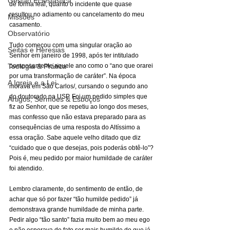
Gestão Eclesiástica
de forma leal, quanto o incidente que quase 
resultou no adiamento ou cancelamento do meu 
Missões
casamento.
Observatório
Tudo começou com uma singular oração ao 
Seitas e Heresias
Senhor em janeiro de 1998, após ter intitulado 
Teologia & Prática
pomposamente aquele ano como o “ano que orarei 
por uma transformação de caráter”. Na época 
A Igreja e a Lei
morava em São Carlos/, cursando o segundo ano 
do doutorado na USP. Foi um pedido simples que 
Artigos, Sermões & Esboços
fiz ao Senhor, que se repetiu ao longo dos meses, 
mas confesso que não estava preparado para as 
consequências de uma resposta do Altíssimo a 
essa oração. Sabe aquele velho ditado que diz 
“cuidado que o que desejas, pois poderás obtê-lo”? 
Pois é, meu pedido por maior humildade de caráter 
foi atendido.
Lembro claramente, do sentimento de então, de 
achar que só por fazer “tão humilde pedido” já 
demonstrava grande humildade de minha parte. 
Pedir algo “tão santo” fazia muito bem ao meu ego 