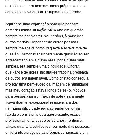
e não esperava de fato ser mais humilde do que já 
era. Como eu era bom aos meus próprios olhos e 
como eu estava errado. Estupidamente errado.
Aqui cabe uma explicação para que possam 
entender minha situação. Até o ano em questão 
sempre me considerei invulnerável, à parte dos 
outros mortais. Depender de outras pessoas 
sempre me soava como fraqueza e estava fora de 
questão. Demonstrar sinceramente gratidão ao ser 
acrescentado em alguma área, por alguém mais 
simples, era sempre uma dificuldade. Chorar, 
queixar-se de dores, mostrar-se fraco na presença 
de outros era impensável. Como cristão conseguia 
projetar uma bem-sucedida imagem de humildade, 
mas meu coração estava longe de sê-lo. Motivos 
para pensar assim tinha-os de sobra: raramente 
ficava doente, excepcional resistência a dor, 
nenhuma dificuldade para aprender de forma 
rápida e consistente qualquer assunto, estável 
profissionalmente desde os 22 anos, nenhuma 
aflição quanto à solidão, dor ou medo das pessoas, 
um grande apreço pelas próprias conquistas e um 