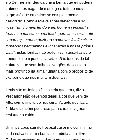
e o Senhor atendeu da única forma que eu poderia 
entender: esmagando meu ego e ferindo meu 
corpo até que eu estivesse completamente 
derrotado. Como escreveu com sabedoria A.W. 
Tozer “
um homem ferido é um homem vencido
” e 
“
não há nada como uma ferida para tirar-nos a auto-
segurança, para reduzir-nos outra vez à infância, e 
tornar-nos pequeninos e incapazes à nossa própria 
vista
”. Estas feridas não podem ser causadas pelo 
homem e nem por ele curadas. São feridas de tal 
natureza que seus talhos e vergões descem ao 
mais profundo da alma humana com o propósito de 
extirpar o que nos mantém doentes.
Leais são as feridas feitas pelo que ama, diz o 
Pregador. Não devemos temer a dor que vem do 
Alto, com o intuito de nos curar. Aquele que faz a 
ferida é também poderoso para curar, revigorar e 
restaurar o caído.
Um mês após sair do hospital casei-me com minha 
linda noiva em uma bonita cerimônia ao ar-livre. 