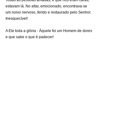
Todas as pessoas amadas, e que nos eram caras, 
estavam lá. No altar, emocionado, encontrava-se 
um noivo nervoso, ferido e restaurado pelo Senhor. 
Inesquecível!
A Ele toda a glória - Àquele foi um Homem de dores 
e que sabe o que é padecer!
_______________________________________