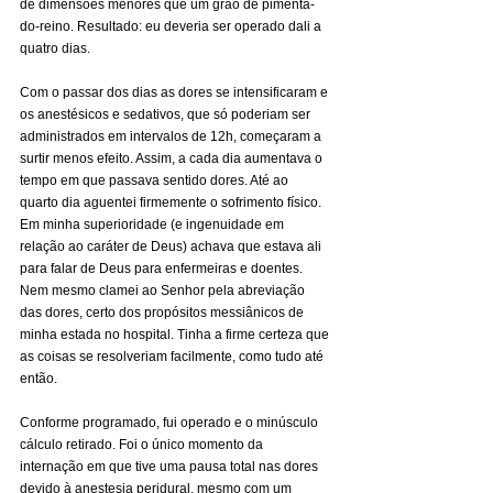
de dimensões menores que um grão de pimenta-
do-reino. Resultado: eu deveria ser operado dali a 
quatro dias.
Com o passar dos dias as dores se intensificaram e 
os anestésicos e sedativos, que só poderiam ser 
administrados em intervalos de 12h, começaram a 
surtir menos efeito. Assim, a cada dia aumentava o 
tempo em que passava sentido dores. Até ao 
quarto dia aguentei firmemente o sofrimento físico. 
Em minha superioridade (e ingenuidade em 
relação ao caráter de Deus) achava que estava ali 
para falar de Deus para enfermeiras e doentes. 
Nem mesmo clamei ao Senhor pela abreviação 
das dores, certo dos propósitos messiânicos de 
minha estada no hospital. Tinha a firme certeza que 
as coisas se resolveriam facilmente, como tudo até 
então.
Conforme programado, fui operado e o minúsculo 
cálculo retirado. Foi o único momento da 
internação em que tive uma pausa total nas dores 
devido à anestesia peridural, mesmo com um 