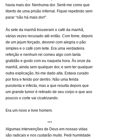
havia mais dor. Nenhuma dor. Senti-me como que 
liberto de uma prisão infernal. Fiquei repetindo sem 
parar “não há mais dor!”.
Às sete da manhã trouxeram o café da manhã, 
várias vezes recusado até então. Com fome, depois 
de um jejum forçado, devorei com alegria o pão 
simples e o café com leite. Era uma verdadeira 
refeição e nenhum rei comeu algo com tanta 
gratidão e gosto com eu naquela hora. Às onze da 
manhã, ainda sem qualquer dor, e sem ter qualquer 
outra explicação, foi-me dado alta. Estava curado 
por fora e ferido por dentro. Não uma ferida 
purulenta e infecta, mas a que resulta depois que 
um grande tumor é retirado de seu corpo e que aos 
poucos o corte vai cicatrizando.
Era um novo e livre homem.
***
Algumas intervenções de Deus em nossas vidas 
são radicais e nos custarão muito. Pedi humildade 