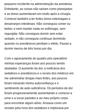
pequeno incidente na administração da anestesia. 
Entretanto, as coisas não saíram como planejadas 
e as dores aumentaram em muito após a cirurgia. 
Comecei também a ter fortes dores estomagais e 
desarranjos intestinais. Não conseguia comer ou 
beber, e nem manter nada no estômago, sem 
regurgitar. Não conseguia dormir sem estar 
sedado, e não conseguia continuar dormindo 
quando os anestésicos perdiam o efeito. Passei a 
dormir menos de três horas por dia.
Com o agravamento do quadro pós-operatório 
minhas esperanças foram aos poucos sendo 
abaladas. O aumento da dor, a ineficácia dos 
sedativos e anestésicos e o receio dos médicos em 
me administrar drogas mais fortes, aos poucos 
foram minando minha autoconfiança e o 
sentimento de auto-suficiência. Os períodos de dor 
foram progressivamente aumentando e comecei a 
urrar e a socar paredes e ao meu próprio corpo 
para encontrar algum alívio. Ansiava como um 
viciado pela hora dos sedativos e implorava por 