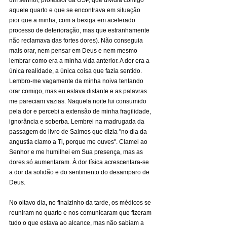
um senhor, professor da USP, que dividia comigo 
aquele quarto e que se encontrava em situação 
pior que a minha, com a bexiga em acelerado 
processo de deterioração, mas que estranhamente 
não reclamava das fortes dores). Não conseguia 
mais orar, nem pensar em Deus e nem mesmo 
lembrar como era a minha vida anterior. A dor era a 
única realidade, a única coisa que fazia sentido. 
Lembro-me vagamente da minha noiva tentando 
orar comigo, mas eu estava distante e as palavras 
me pareciam vazias. Naquela noite fui consumido 
pela dor e percebi a extensão de minha fragilidade, 
ignorância e soberba. Lembrei na madrugada da 
passagem do livro de Salmos que dizia "no dia da 
angustia clamo a Ti, porque me ouves". Clamei ao 
Senhor e me humilhei em Sua presença, mas as 
dores só aumentaram. À dor física acrescentara-se 
a dor da solidão e do sentimento do desamparo de 
Deus.
No oitavo dia, no finalzinho da tarde, os médicos se 
reuniram no quarto e nos comunicaram que fizeram 
tudo o que estava ao alcance, mas não sabiam a 