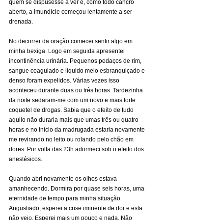
quem se dispusesse a ver e, como todo cancro 
aberto, a imundície começou lentamente a ser 
drenada.
No decorrer da oração comecei sentir algo em 
minha bexiga. Logo em seguida apresentei 
incontinência urinária. Pequenos pedaços de rim, 
sangue coagulado e líquido meio esbranquiçado e 
denso foram expelidos. Várias vezes isso 
aconteceu durante duas ou três horas. Tardezinha 
da noite sedaram-me com um novo e mais forte 
coquetel de drogas. Sabia que o efeito de tudo 
aquilo não duraria mais que umas três ou quatro 
horas e no início da madrugada estaria novamente 
me revirando no leito ou rolando pelo chão em 
dores. Por volta das 23h adormeci sob o efeito dos 
anestésicos.
Quando abri novamente os olhos estava 
amanhecendo. Dormira por quase seis horas, uma 
eternidade de tempo para minha situação. 
Angustiado, esperei a crise iminente de dor e esta 
não veio. Esperei mais um pouco e nada. Não 