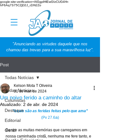
google-site-verification=AlGgplHlEwGIzCUG4Hr-
hF6Aq7S75CZjD2J_rZrN2Zo
"Anunciando as virtudes daquele que nos
chamou das trevas para a sua maravilhosa luz".
Post
Todas Notícias
Kelson Mota T Oliveira
Todas Notícias
31 de mar. de 2024
Um noivo ferido a caminho do altar
Colunistas
Atualizado:
2 de abr. de 2024
Destaque
“Leais são as feridas feitas pelo que ama”
a
(Pv 27.6
)
Editorial
Geral
Dentre as muitas memórias que carregamos em 
nossa caminhada cristã, nenhuma me fere tanto, e 