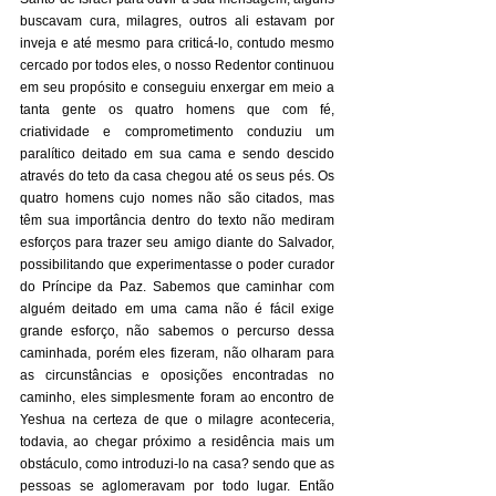
buscavam cura, milagres, outros ali estavam por 
inveja e até mesmo para criticá-lo, contudo mesmo 
cercado por todos eles, o nosso Redentor continuou 
em seu propósito e conseguiu enxergar em meio a 
tanta gente os quatro homens que com fé, 
criatividade e comprometimento conduziu um 
paralítico deitado em sua cama e sendo descido 
através do teto da casa chegou até os seus pés. Os 
quatro homens cujo nomes não são citados, mas 
têm sua importância dentro do texto não mediram 
esforços para trazer seu amigo diante do Salvador, 
possibilitando que experimentasse o poder curador 
do Príncipe da Paz. Sabemos que caminhar com 
alguém deitado em uma cama não é fácil exige 
grande esforço, não sabemos o percurso dessa 
caminhada, porém eles fizeram, não olharam para 
as circunstâncias e oposições encontradas no 
caminho, eles simplesmente foram ao encontro de 
Yeshua na certeza de que o milagre aconteceria, 
todavia, ao chegar próximo a residência mais um 
obstáculo, como introduzi-lo na casa? sendo que as 
pessoas se aglomeravam por todo lugar. Então 