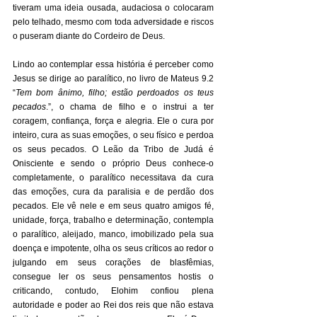
tiveram uma ideia ousada, audaciosa o colocaram 
pelo telhado, mesmo com toda adversidade e riscos 
o puseram diante do Cordeiro de Deus.
Lindo ao contemplar essa história é perceber como 
Jesus se dirige ao paralítico, no livro de Mateus 9.2 
“
Tem bom ânimo, filho; estão perdoados os teus 
pecados
.”, o chama de filho e o instrui a ter 
coragem, confiança, força e alegria. Ele o cura por 
inteiro, cura as suas emoções, o seu físico e perdoa 
os seus pecados. O Leão da Tribo de Judá é 
Onisciente e sendo o próprio Deus conhece-o 
completamente, o paralítico necessitava da cura 
das emoções, cura da paralisia e de perdão dos 
pecados. Ele vê nele e em seus quatro amigos fé, 
unidade, força, trabalho e determinação, contempla 
o paralítico, aleijado, manco, imobilizado pela sua 
doença e impotente, olha os seus críticos ao redor o 
julgando em seus corações de blasfêmias, 
consegue ler os seus pensamentos hostis o 
criticando, contudo, Elohim confiou plena 
autoridade e poder ao Rei dos reis que não estava 