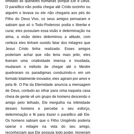
limitado as questões humanas porque Ele é Deus. 
O paralítico não podia chegar até Cristo sozinho ou 
alguém o levava ou ele não chegaria aos pés do 
Filho do Deus Vivo, os seus amigos pensaram e 
sabiam que só o Todo-Poderoso podia o libertar e 
curar, eles possuíam essa visão e determinação na 
alma, a visão deles determinou a atitude, com 
certeza eles tinham ouvido falar dos milagres que 
Jesus Cristo tinha realizado. Esses amigos 
poderiam achar que não teria mais jeito, eles 
tiveram uma criatividade imensa e inusitada, 
mudaram o método de chegar até o Mestre 
quebraram os paradigmas conduzindo-o em um 
formato totalmente inovador, eles agiram por amor e 
pela fé. O Pai da Eternidade anuncia a mensagem 
de Deus, contudo ao olhar para cima naquela casa 
cheia de gente vê um grupo de homens descendo o 
amigo pelo telhado, Ele mergulha na intimidade 
desses homens e percebe o seu esforço, 
determinação e fé para trazer o paralítico até Ele. 
Os homens sabiam que o Filho Unigênito poderia 
operar o milagre na vida do seu amigo, 
reconheciam que Ele possuía todo poder, moveram 