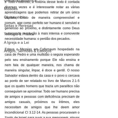
Gestão Eclesiástica
é Todo-Poderoso, a história desse texto é contada 
diversas vezes e é interessante notar as várias 
Missões
aprendizagens que podemos retirar de um único 
Observatório
capítulo, Cristo de maneira compreensível e 
comum, age como perfeito ser humano é sensível e 
Seitas e Heresias
generoso ao próximo, e distintamente como Deus 
outorgando resolução à mais intensa e comovente 
Teologia & Prática
necessidade humana: o perdão dos pecados.
A Igreja e a Lei
Estava o Messias em Cafarnaum hospedado na 
Artigos, Sermões & Esboços
casa de Pedro e uma multidão o seguia esperando 
pelo seu ensinamento porque Ele não ensina e 
nem fala de qualquer maneira, nos chama de 
maneira singular, ímpar, é doce e gentil. O nosso 
Salvador estava dentro da casa e o povo o cercava 
ao ponto de ser relatado no livro de Marcos 2.1-5 
que os quatro homens que trazia um paralítico não 
conseguiam se aproximar. Todo ser humano precisa 
de amigos e pessoas com deficiência precisam de 
amigos casuais, próximos ou íntimos, eles 
necessitam de amigos que lhe deem amor 
incondicional Cl 3.12-14. As pessoas procuravam o 
Santo de Israel para ouvir a sua mensagem, alguns 