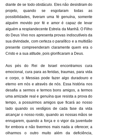
diante de se todo obstáculo. Eles não desistiram do 
projeto, quando se esgotaram todas as 
possibilidades, tiveram uma fé genuína, somente 
alguém movido por fé e amor é capaz de levar 
alguém a resplandecente Estrela da Manhã. O Filho 
do Deus Vivo nos apresenta provas indiscutíveis da 
sua divindade, com certeza o paralítico e a multidão 
presente compreenderam claramente quem era o 
Cristo e a sua atitude, pois glorificaram a Deus.
Aos pés do Rei de Israel encontramos cura 
emocional, cura para as feridas, traumas, para vida 
e corpo, o Messias pode fazer algo duradouro e 
eterno em nós e através de nós. Essa história nos 
desafia a sermos e termos bons amigos, a termos 
uma amizade real e genuína que resista a prova do 
tempo, a possuirmos amigos que ficará ao nosso 
lado quando os vestígios de cada fase da vida 
alcançar o nosso rosto, quando as nossas mãos se 
enrugarem, quando a força e o vigor da juventude 
for embora e não tivermos mais nada a oferecer, a 
olharmos o outro muito além da deficiência, 