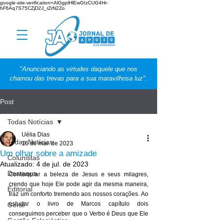
google-site-verification=AlGgplHlEwGIzCUG4Hr-
hF6Aq7S75CZjD2J_rZrN2Zo
"Anunciando as virtudes daquele que nos
chamou das trevas para a sua maravilhosa luz".
Post
Todas Notícias
Uélia Dias
Todas Notícias
16 de mai. de 2023
Um olhar sobre a amizade
Colunistas
Atualizado:
4 de jul. de 2023
Destaque
Contemplar a beleza de Jesus e seus milagres, 
crendo que hoje Ele pode agir da mesma maneira, 
Editorial
traz um conforto tremendo aos nossos corações. Ao 
estudar o livro de Marcos capítulo dois 
Geral
conseguimos perceber que o Verbo é Deus que Ele 