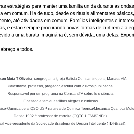
ras estratégias para manter uma família unida durante as onda
a em comum. Há de tudo, desde os rituais alimentares básicos
mente, até atividades em comum. Famílias inteligentes e intere
as, e estão sempre procurando novas formas de curtirem a alegr
evido a uma barata imaginária é, sem dúvida, uma delas. Exper
abraço a todos.
________________________________________________________________
son Mota T Oliveira
, congrega na Igreja Batista Constantinopolis, Manaus AM. 
Palestrante, professor, pregador, escritor com 2 livros publicados. 
Responsável por um programa na ConstantTV sobre fé e ciência. 
É casado e tem duas filhas alegres e curiosas.
sico-Química pela IQSC-USP, na área de Química Teórica/Mecânica Quântica Molec
Desde 1992 é professor de carreira (GQTC-UFAM/CNPq). 
ual vice-presidente da Sociedade Brasileira de Design Inteligente (TDI-Brasil).