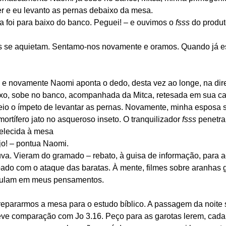
er e eu levanto as pernas debaixo da mesa.
a foi para baixo do banco. Peguei! – e ouvimos o 
fsss
 do produt
 se aquietam. Sentamo-nos novamente e oramos. Quando já e
i! – e novamente Naomi aponta o dedo, desta vez ao longe, na dir
lexo, sobe no banco, acompanhada da Mitca, retesada em sua ca
reio o ímpeto de levantar as pernas. Novamente, minha esposa s
rtífero jato no asqueroso inseto. O tranquilizador 
fsss 
penetra
belecida à mesa
jo! – pontua Naomi.
uva. Vieram do gramado – rebato, à guisa de informação, para a
do com o ataque das baratas. À mente, filmes sobre aranhas g
ululam em meus pensamentos.
repararmos a mesa para o estudo bíblico. A passagem da noite 
reve comparação com Jo 3.16. Peço para as garotas lerem, cad