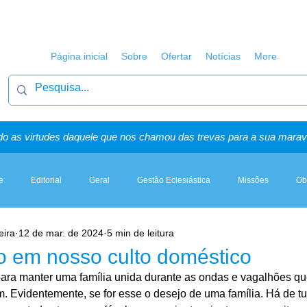
Página inicial
Sobre
Ofertar
Notícias
More
o as virtudes daquele que nos chamou das trevas para a sua maravi
e
Editorial
Geral
Gestão Eclesiástica
Missões
Ob
eira
12 de mar. de 2024
5 min de leitura
Artigos, Sermões & Esboços
o em nosso culto doméstico
para manter uma família unida durante as ondas e vagalhões q
 Evidentemente, se for esse o desejo de uma família. Há de tu