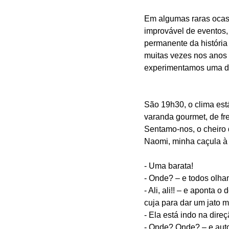
Em algumas raras ocasi
improvável de eventos, 
permanente da história 
muitas vezes nos anos 
experimentamos uma de
São 19h30, o clima est
varanda gourmet, de fr
Sentamo-nos, o cheiro d
Naomi, minha caçula à 
- Uma barata!
- Onde? – e todos olha
- Ali, ali!! – e aponta
cuja para dar um jato m
- Ela está indo na dire
- Onde? Onde? – e aut