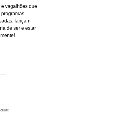
s e vagalhões que 
, programas 
ssadas, lançam 
ia de ser e estar 
imente!
___
ular. 