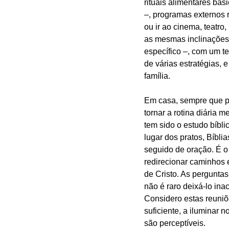
rituais alimentares bá
–, programas externos 
ou ir ao cinema, teatro
as mesmas inclinações –
específico –, com um t
de várias estratégias, 
família.
Em casa, sempre que po
tornar a rotina diária 
tem sido o estudo bíbli
lugar dos pratos, Bíbli
seguido de oração. É o
redirecionar caminhos e
de Cristo. As pergunta
não é raro deixá-lo ina
Considero estas reuniõ
suficiente, a iluminar 
são perceptíveis.