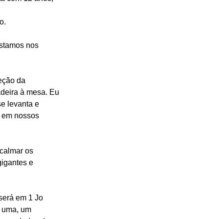
o.
stamos nos 
eção da 
deira à mesa. Eu 
e levanta e 
 em nossos 
calmar os 
igantes e 
será em 1 Jo 
a uma, um 