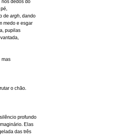
e nos dedos do 
pé, 
o de 
argh
, dando 
m medo e esgar 
, pupilas 
evantada, 
, mas 
utar o chão.
ilêncio profundo 
maginário. Elas 
lada das três 