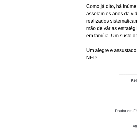
Como já dito, há inúme
assolam os anos da vid
realizados sistematica
mão de várias estratégi
em família. Um susto d
Um alegre e assustado 
NEle...
________
Kel
Doutor em Fí
At