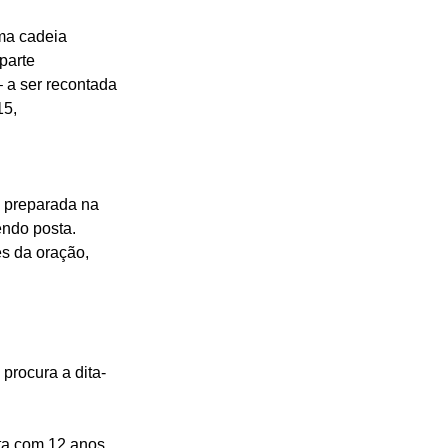
ma cadeia 
parte 
 a ser recontada 
5, 
 preparada na 
ndo posta. 
es da oração, 
 procura a dita-
a com 12 anos, 