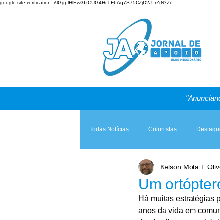
google-site-verification=AlGgplHlEwGIzCUG4Hr-hF6Aq7S75CZjD2J_rZrN2Zo
"Anunciand
Todas Notícias
Colunistas
Destaqu
Kelson Mota T Oliv
Teologia & Prática
A Igreja e a Lei
Um ortópter
Há muitas estratégias 
anos da vida em comum.