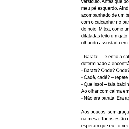
versículo. Antes que p
meu pé esquerdo. Ainda
acompanhado de um brus
com o calcanhar no ban
de nojo, Mitca, como u
dilatadas feito um gato
olhando assustada em 
- Barata!! – e enfio a 
determinado a encontrá
- Barata? Onde? Onde? 
- Cadê, cadê? – repete
- Que isso! – fala bai
Ao olhar com calma em
- Não era barata. Era
Aos poucos, sem graça,
na mesa. Todos estão c
esperam que eu comece