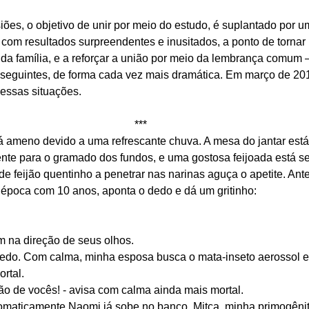
ões, o objetivo de unir por meio do estudo, é suplantado por u
com resultados surpreendentes e inusitados, a ponto de tornar 
da família, e a reforçar a união por meio da lembrança comum –
seguintes, de forma cada vez mais dramática. Em março de 201
ssas situações.
***
á ameno devido a uma refrescante chuva. A mesa do jantar está
ente para o gramado dos fundos, e uma gostosa feijoada está se
e feijão quentinho a penetrar nas narinas aguça o apetite. Ant
época com 10 anos, aponta o dedo e dá um gritinho:
m na direção de seus olhos.
 o dedo. Com calma, minha esposa busca o mata-inseto aerossol e
ortal.
ção de vocês! - avisa com calma ainda mais mortal.
omaticamente Naomi já sobe no banco, Mitca, minha primogênit