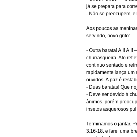
já se prepara para corr
- Não se preocupem, el
Aos poucos as meninas
servindo, novo grito:
- Outra barata! Ali! Al
churrasqueira. Ato ref
continuo sentado e ref
rapidamente lança um mo
ouvidos. A paz é resta
- Duas baratas! Que no
- Deve ser devido à ch
ânimos, porém preocupa
insetos asquerosos p
Terminamos o jantar. P
3.16-18, e farei uma b