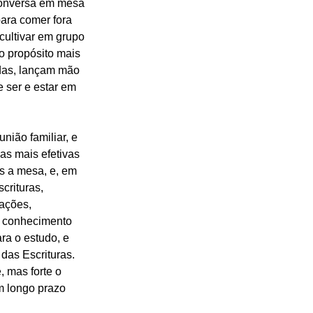
conversa em mesa 
ara comer fora 
cultivar em grupo 
o propósito mais 
adas, lançam mão 
 ser e estar em 
ião familiar, e 
as mais efetivas 
s a mesa, e, em 
crituras, 
ações, 
no conhecimento 
ra o estudo, e 
das Escrituras. 
 mas forte o 
m longo prazo 