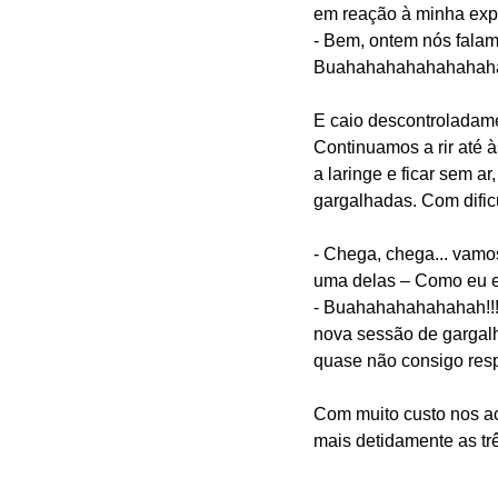
em reação à minha exp
- Bem, ontem nós falamo
Buahahahahahahahaha
E caio descontroladame
Continuamos a rir até 
a laringe e ficar sem a
gargalhadas. Com dific
- Chega, chega... vamo
uma delas – Como eu e
- Buahahahahahahah!!! –
nova sessão de gargalh
quase não consigo respi
Com muito custo nos ac
mais detidamente as t