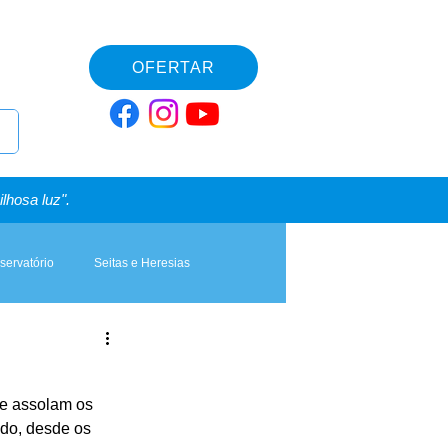
OFERTAR
lhosa luz".
servatório
Seitas e Heresias
ue assolam os 
do, desde os 