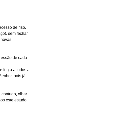
cesso de riso. 
ço), sem fechar 
a novas 
pressão de cada 
 força a todos a 
enhor, pois já 
 contudo, olhar 
os este estudo.