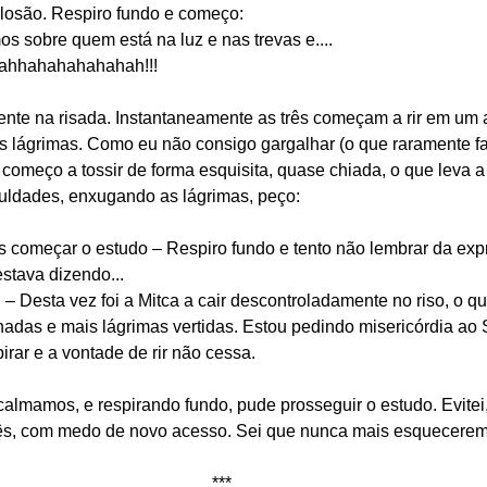
losão. Respiro fundo e começo:
s sobre quem está na luz e nas trevas e.... 
hhahahahahahah!!!
nte na risada. Instantaneamente as três começam a rir em um a
às lágrimas. Como eu não consigo gargalhar (o que raramente fa
r, começo a tossir de forma esquisita, quase chiada, o que leva 
uldades, enxugando as lágrimas, peço:
s começar o estudo – Respiro fundo e tento não lembrar da ex
stava dizendo...
 Desta vez foi a Mitca a cair descontroladamente no riso, o que
adas e mais lágrimas vertidas. Estou pedindo misericórdia ao S
rar e a vontade de rir não cessa.
almamos, e respirando fundo, pude prosseguir o estudo. Evitei,
rês, com medo de novo acesso. Sei que nunca mais esquecerem
***