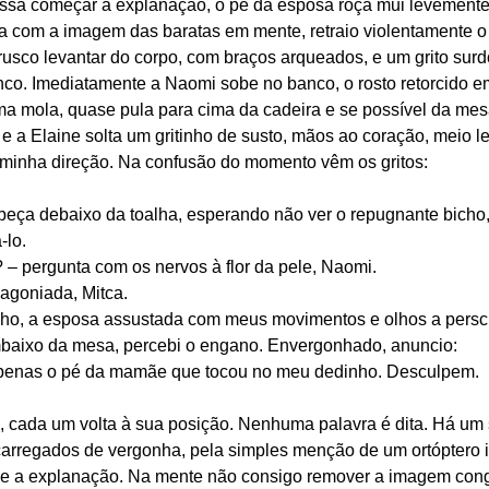
ossa começar a explanação, o pé da esposa roça mui levement
 com a imagem das baratas em mente, retraio violentamente o 
co levantar do corpo, com braços arqueados, e um grito surd
co. Imediatamente a Naomi sobe no banco, o rosto retorcido e
ma mola, quase pula para cima da cadeira e se possível da mesa
, e a Elaine solta um gritinho de susto, mãos ao coração, meio l
minha direção. Na confusão do momento vêm os gritos:
cabeça debaixo da toalha, esperando não ver o repugnante bicho
-lo.
– pergunta com os nervos à flor da pele, Naomi.
 agoniada, Mitca.
xinho, a esposa assustada com meus movimentos e olhos a perscr
baixo da mesa, percebi o engano. Envergonhado, anuncio:
 apenas o pé da mamãe que tocou no meu dedinho. Desculpem.
 cada um volta à sua posição. Nenhuma palavra é dita. Há um s
arregados de vergonha, pela simples menção de um ortóptero i
 a explanação. Na mente não consigo remover a imagem conge