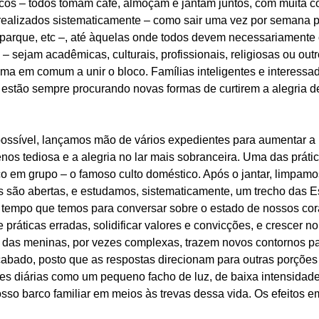
sicos – todos tomam café, almoçam e jantam juntos, com muita 
realizados sistematicamente – como sair uma vez por semana p
, parque, etc –, até àquelas onde todos devem necessariamente 
 sejam acadêmicas, culturais, profissionais, religiosas ou outr
ema em comum a unir o bloco. Famílias inteligentes e interess
e estão sempre procurando novas formas de curtirem a alegria de
ssível, lançamos mão de vários expedientes para aumentar a un
menos tediosa e a alegria no lar mais sobranceira. Uma das prátic
co em grupo – o famoso culto doméstico. Após o jantar, limpamo
as são abertas, e estudamos, sistematicamente, um trecho das Es
 tempo que temos para conversar sobre o estado de nossos cor
 práticas erradas, solidificar valores e convicções, e crescer 
s das meninas, por vezes complexas, trazem novos contornos pa
cabado, posto que as respostas direcionam para outras porções 
es diárias como um pequeno facho de luz, de baixa intensidade,
nosso barco familiar em meios às trevas dessa vida. Os efeitos e