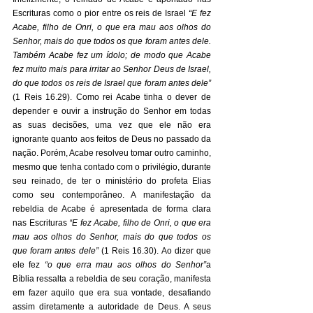
Escrituras como o pior entre os reis de Israel 
“E fez 
Acabe, filho de Onri, o que era mau aos olhos do 
Senhor, mais do que todos os que foram antes dele. 
Também Acabe fez um ídolo; de modo que Acabe 
fez muito mais para irritar ao Senhor Deus de Israel, 
do que todos os reis de Israel que foram antes dele” 
(1 Reis 16.29). Como rei Acabe tinha o dever de 
depender e ouvir a instrução do Senhor em todas 
as suas decisões, uma vez que ele não era 
ignorante quanto aos feitos de Deus no passado da 
nação. Porém, Acabe resolveu tomar outro caminho, 
mesmo que tenha contado com o privilégio, durante 
seu reinado, de ter o ministério do profeta Elias 
como seu contemporâneo. A manifestação da 
rebeldia de Acabe é apresentada de forma clara 
nas Escrituras 
“E fez Acabe, filho de Onri, o que era 
mau aos olhos do Senhor, mais do que todos os 
que foram antes dele”
(1 Reis 16.30). Ao dizer que 
ele fez 
“o que erra mau aos olhos do Senhor”
a 
Bíblia ressalta a rebeldia de seu coração, manifesta 
em fazer aquilo que era sua vontade, desafiando 
assim diretamente a autoridade de Deus. A seus 