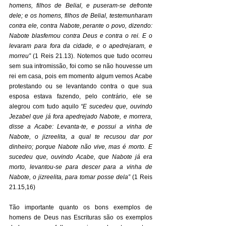
homens, filhos de Belial, e puseram-se defronte 
dele; e os homens, filhos de Belial, testemunharam 
contra ele, contra Nabote, perante o povo, dizendo: 
Nabote blasfemou contra Deus e contra o rei. E o 
levaram para fora da cidade, e o apedrejaram, e 
morreu” 
(1 Reis 21.13). Notemos que tudo ocorreu 
sem sua intromissão, foi como se não houvesse um 
rei em casa, pois em momento algum vemos Acabe 
protestando ou se levantando contra o que sua 
esposa estava fazendo, pelo contrário, ele se 
alegrou com tudo aquilo 
“E sucedeu que, ouvindo 
Jezabel que já fora apedrejado Nabote, e morrera, 
disse a Acabe: Levanta-te, e possui a vinha de 
Nabote, o jizreelita, a qual te recusou dar por 
dinheiro; porque Nabote não vive, mas é morto. E 
sucedeu que, ouvindo Acabe, que Nabote já era 
morto, levantou-se para descer para a vinha de 
Nabote, o jizreelita, para tomar posse dela” 
(1 Reis 
21.15,16) 
Tão importante quanto os bons exemplos de 
homens de Deus nas Escrituras são os exemplos 