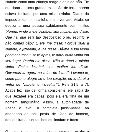
Nabote como uma criança reage diante do não. Ele 
era dono de uma grande extensão de terra, porém 
estava frustrado por uma mísera vinha. Diante da 
impossibilidade de satisfazer sua vontade, Acabe se 
queixa a uma pessoa sabidamente sem limites 
“Porém, vindo a ele Jezabel, sua mulher, lhe disse: 
Que há, que está tão desgostoso o teu espírito, e 
não comes pão? E ele lhe disse: Porque falei a 
Nabote, o jizreelita, e lhe disse: Dá-me a tua vinha 
por dinheiro; ou, se te apraz, te darei outra vinha em 
seu lugar. Porém ele disse: Não te darei a minha 
vinha. Então Jezabel, sua mulher lhe disse: 
Governas tu agora no reino de Israel? Levanta-te, 
come pão, e alegre-se o teu coração; eu te darei a 
vinha de Nabote, o jizreelita”
(1 Reis 21.5 a 7). 
Acabe fez isso de forma consciente, ele sabia do 
que Jezabel era capaz, pois ela era filha de um 
homem sanguinário. Assim, a autopiedade de 
Acabe o levou a completa passividade, ao 
abandono de seu posto de líder, de homem, 
demonstrando ser um homem imaturo e fraco. 
O terceiro pecado que encontramos em Acabe é 