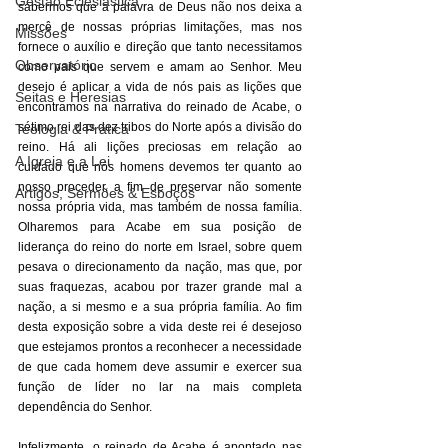
Gestão Eclesiástica
sabermos que a palavra de Deus não nos deixa a 
mercê de nossas próprias limitações, mas nos 
Missões
fornece o auxílio e direção que tanto necessitamos 
Observatório
como pais que servem e amam ao Senhor. Meu 
desejo é aplicar a vida de nós pais as lições que 
Seitas e Heresias
encontramos na narrativa do reinado de Acabe, o 
sétimo rei das dez tribos do Norte após a divisão do 
Teologia & Prática
reino. Há ali lições preciosas em relação ao 
A Igreja e a Lei
cuidado que nós homens devemos ter quanto ao 
nosso proceder, a fim de preservar não somente 
Artigos, Sermões & Esboços
nossa própria vida, mas também de nossa família. 
Olharemos para Acabe em sua posição de 
liderança do reino do norte em Israel, sobre quem 
pesava o direcionamento da nação, mas que, por 
suas fraquezas, acabou por trazer grande mal a 
nação, a si mesmo e a sua própria família. Ao fim 
desta exposição sobre a vida deste rei é desejoso 
que estejamos prontos a reconhecer a necessidade 
de que cada homem deve assumir e exercer sua 
função de líder no lar na mais completa 
dependência do Senhor. 
Infelizmente, o reinado de Acabe é apontado nas 