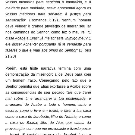
vossos membros para servirem à imundícia, e à 
maldade para maldade, assim apresentai agora os 
vossos membros para servirem à justiça para 
santificação”
(Romanos 6.19). Nenhum homem 
deve vender o grande privilégio de liderar seu lar 
nos caminhos do Senhor, como fez o mau rei 
“E 
disse Acabe a Elias: Já me achaste, inimigo meu? E 
ele disse: Achei-te; porquanto já te vendeste para 
fazeres o que é mau aos olhos do Senhor”
(1 Reis 
21.20) 
Porém, está triste narrativa termina com uma 
demonstração da misericórdia de Deus para com 
um homem fraco. Começando pelo fato que o 
Senhor permitiu que Elias exortasse a Acabe sobre 
as consequências de seu pecado 
“Eis que trarei 
mal sobre ti, e arrancarei a tua posteridade, e 
arrancarei de Acabe a todo o homem, tanto o 
escravo como o livre em Israel; e farei a tua casa 
como a casa de Jeroboão, filho de Nebate, e como 
a casa de Baasa, filho de Aías; por causa da 
provocação, com que me provocaste e fizeste pecar 
a Israel. E também acerca de Jezabel falou o 