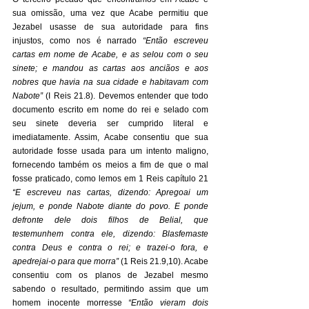
sua omissão, uma vez que Acabe permitiu que 
Jezabel usasse de sua autoridade para fins 
injustos, como nos é narrado 
“Então escreveu 
cartas em nome de Acabe, e as selou com o seu 
sinete; e mandou as cartas aos anciãos e aos 
nobres que havia na sua cidade e habitavam com 
Nabote”
(I Reis 21.8). Devemos entender que todo 
documento escrito em nome do rei e selado com 
seu sinete deveria ser cumprido literal e 
imediatamente. Assim, Acabe consentiu que sua 
autoridade fosse usada para um intento maligno, 
fornecendo também os meios a fim de que o mal 
fosse praticado, como lemos em 1 Reis capítulo 21 
“E escreveu nas cartas, dizendo: Apregoai um 
jejum, e ponde Nabote diante do povo. E ponde 
defronte dele dois filhos de Belial, que 
testemunhem contra ele, dizendo: Blasfemaste 
contra Deus e contra o rei; e trazei-o fora, e 
apedrejai-o para que morra”
(1 Reis 21.9,10). Acabe 
consentiu com os planos de Jezabel mesmo 
sabendo o resultado, permitindo assim que um 
homem inocente morresse 
“Então vieram dois 