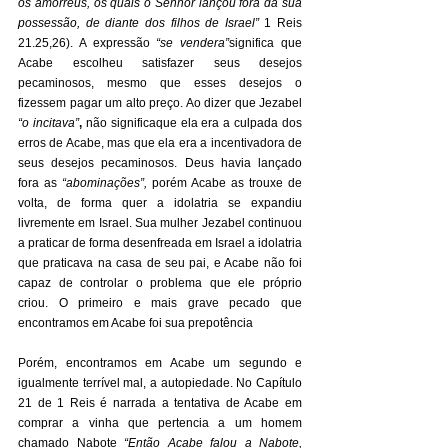
os amorreus, os quais o Senhor lançou fora da sua 
possessão, de diante dos filhos de Israel” 
1 Reis 
21.25,26). A expressão 
“se vendera”
significa que 
Acabe escolheu satisfazer seus desejos 
pecaminosos, mesmo que esses desejos o 
fizessem pagar um alto preço. Ao dizer que Jezabel 
“o incitava”
, 
não significaque ela era a culpada dos 
erros de Acabe, mas que ela era a incentivadora de 
seus desejos pecaminosos. Deus havia lançado 
fora as 
“abominações”,
 porém Acabe as trouxe de 
volta, de forma quer a idolatria se expandiu 
livremente em Israel. Sua mulher Jezabel continuou 
a praticar de forma desenfreada em Israel a idolatria 
que praticava na casa de seu pai, e Acabe não foi 
capaz de controlar o problema que ele próprio 
criou. O primeiro e mais grave pecado que 
encontramos em Acabe foi sua prepotência 
Porém, encontramos em Acabe um segundo e 
igualmente terrível mal, a autopiedade. No Capítulo 
21 de 1 Reis é narrada a tentativa de Acabe em 
comprar a vinha que pertencia a um homem 
chamado Nabote 
“Então Acabe falou a Nabote, 