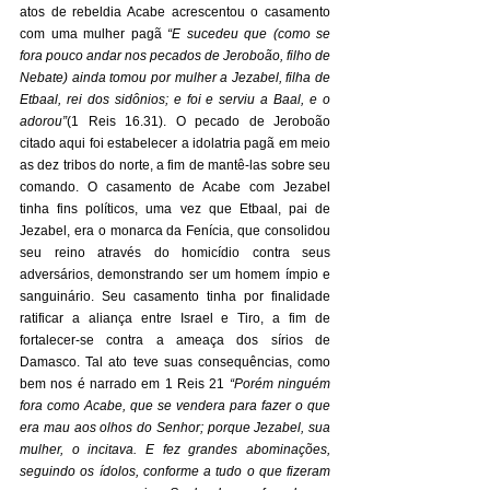
atos de rebeldia Acabe acrescentou o casamento 
com uma mulher pagã 
“E sucedeu que (como se 
fora pouco andar nos pecados de Jeroboão, filho de 
Nebate) ainda tomou por mulher a Jezabel, filha de 
Etbaal, rei dos sidônios; e foi e serviu a Baal, e o 
adorou”
(1 Reis 16.31). O pecado de Jeroboão 
citado aqui foi estabelecer a idolatria pagã em meio 
as dez tribos do norte, a fim de mantê-las sobre seu 
comando. O casamento de Acabe com Jezabel 
tinha fins políticos, uma vez que Etbaal, pai de 
Jezabel, era o monarca da Fenícia, que consolidou 
seu reino através do homicídio contra seus 
adversários, demonstrando ser um homem ímpio e 
sanguinário. Seu casamento tinha por finalidade 
ratificar a aliança entre Israel e Tiro, a fim de 
fortalecer-se contra a ameaça dos sírios de 
Damasco. Tal ato teve suas consequências, como 
bem nos é narrado em 1 Reis 21 
“Porém ninguém 
fora como Acabe, que se vendera para fazer o que 
era mau aos olhos do Senhor; porque Jezabel, sua 
mulher, o incitava. E fez grandes abominações, 
seguindo os ídolos, conforme a tudo o que fizeram 