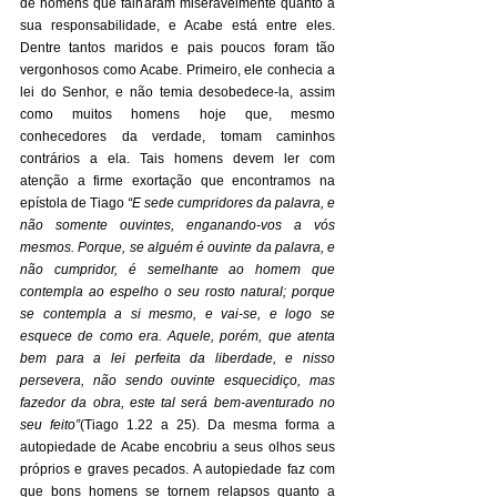
de homens que falharam miseravelmente quanto a 
sua responsabilidade, e Acabe está entre eles. 
Dentre tantos maridos e pais poucos foram tão 
vergonhosos como Acabe. Primeiro, ele conhecia a 
lei do Senhor, e não temia desobedece-la, assim 
como muitos homens hoje que, mesmo 
conhecedores da verdade, tomam caminhos 
contrários a ela. Tais homens devem ler com 
atenção a firme exortação que encontramos na 
epístola de Tiago 
“E sede cumpridores da palavra, e 
não somente ouvintes, enganando-vos a vós 
mesmos. Porque, se alguém é ouvinte da palavra, e 
não cumpridor, é semelhante ao homem que 
contempla ao espelho o seu rosto natural; porque 
se contempla a si mesmo, e vai-se, e logo se 
esquece de como era. Aquele, porém, que atenta 
bem para a lei perfeita da liberdade, e nisso 
persevera, não sendo ouvinte esquecidiço, mas 
fazedor da obra, este tal será bem-aventurado no 
seu feito”
(Tiago 1.22 a 25). Da mesma forma a 
autopiedade de Acabe encobriu a seus olhos seus 
próprios e graves pecados. A autopiedade faz com 
que bons homens se tornem relapsos quanto a 