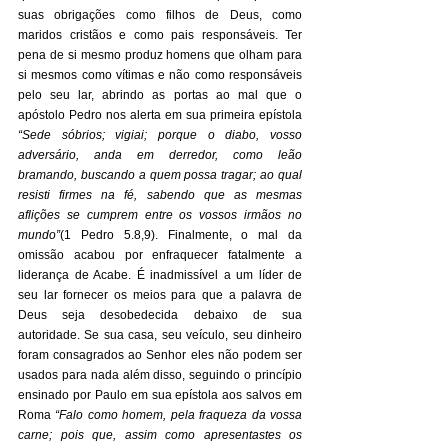
suas obrigações como filhos de Deus, como 
maridos cristãos e como pais responsáveis. Ter 
pena de si mesmo produz homens que olham para 
si mesmos como vítimas e não como responsáveis 
pelo seu lar, abrindo as portas ao mal que o 
apóstolo Pedro nos alerta em sua primeira epístola 
“Sede sóbrios; vigiai; porque o diabo, vosso 
adversário, anda em derredor, como leão 
bramando, buscando a quem possa tragar; ao qual 
resisti firmes na fé, sabendo que as mesmas 
aflições se cumprem entre os vossos irmãos no 
mundo”
(1 Pedro 5.8,9). Finalmente, o mal da 
omissão acabou por enfraquecer fatalmente a 
liderança de Acabe. É inadmissível a um líder de 
seu lar fornecer os meios para que a palavra de 
Deus seja desobedecida debaixo de sua 
autoridade. Se sua casa, seu veículo, seu dinheiro 
foram consagrados ao Senhor eles não podem ser 
usados para nada além disso, seguindo o princípio 
ensinado por Paulo em sua epístola aos salvos em 
Roma 
“Falo como homem, pela fraqueza da vossa 
carne; pois que, assim como apresentastes os 