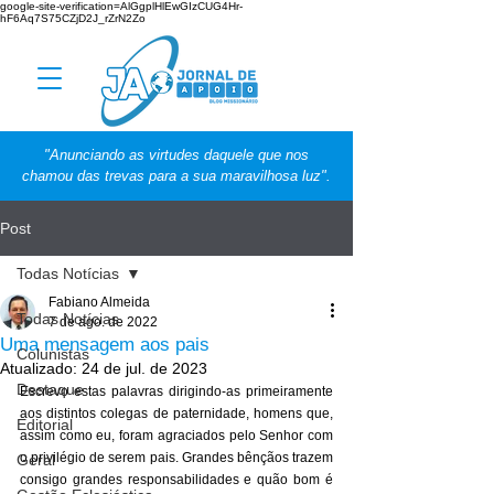
google-site-verification=AlGgplHlEwGIzCUG4Hr-
hF6Aq7S75CZjD2J_rZrN2Zo
"Anunciando as virtudes daquele que nos
chamou das trevas para a sua maravilhosa luz".
Post
Todas Notícias
Fabiano Almeida
Todas Notícias
7 de ago. de 2022
Uma mensagem aos pais
Colunistas
Atualizado:
24 de jul. de 2023
Destaque
Escrevo estas palavras dirigindo-as primeiramente 
aos distintos colegas de paternidade, homens que, 
Editorial
assim como eu, foram agraciados pelo Senhor com 
o privilégio de serem pais. Grandes bênçãos trazem 
Geral
consigo grandes responsabilidades e quão bom é 