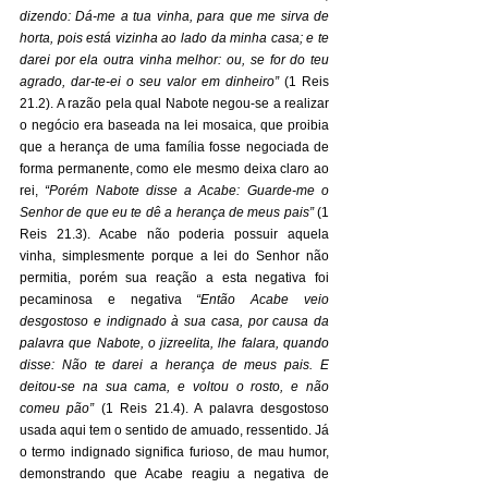
dizendo: Dá-me a tua vinha, para que me sirva de 
horta, pois está vizinha ao lado da minha casa; e te 
darei por ela outra vinha melhor: ou, se for do teu 
agrado, dar-te-ei o seu valor em dinheiro”
(1 Reis 
21.2). A razão pela qual Nabote negou-se a realizar 
o negócio era baseada na lei mosaica, que proibia 
que a herança de uma família fosse negociada de 
forma permanente, como ele mesmo deixa claro ao 
rei, 
“Porém Nabote disse a Acabe: Guarde-me o 
Senhor de que eu te dê a herança de meus pais”
(1 
Reis 21.3). Acabe não poderia possuir aquela 
vinha, simplesmente porque a lei do Senhor não 
permitia, porém sua reação a esta negativa foi 
pecaminosa e negativa 
“Então Acabe veio 
desgostoso e indignado à sua casa, por causa da 
palavra que Nabote, o jizreelita, lhe falara, quando 
disse: Não te darei a herança de meus pais. E 
deitou-se na sua cama, e voltou o rosto, e não 
comeu pão” 
(1 Reis 21.4). A palavra desgostoso 
usada aqui tem o sentido de amuado, ressentido. Já 
o termo indignado significa furioso, de mau humor, 
demonstrando que Acabe reagiu a negativa de 