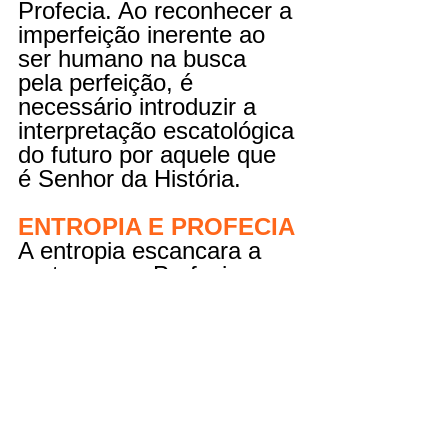
Profecia. Ao reconhecer a 
imperfeição inerente ao 
ser humano na busca 
pela perfeição, é 
necessário introduzir a 
interpretação escatológica 
do futuro por aquele que 
é Senhor da História.
ENTROPIA E PROFECIA
A entropia escancara a 
porta para a Profecia 
Bíblica, uma vez que 
envolve conceitos 
científicos, e estes não 
destoam dos conceitos 
teológicos. Na Física e na 
Termodinâmica, a 
Entropia é uma medida 