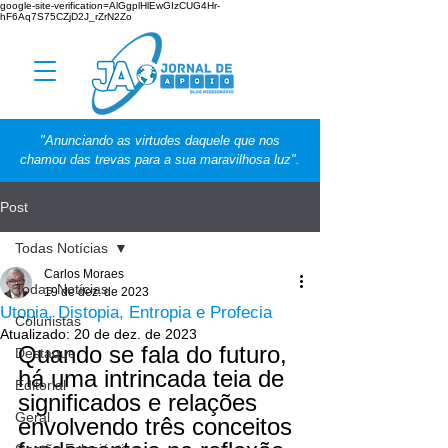
google-site-verification=AlGgplHlEwGIzCUG4Hr-
hF6Aq7S75CZjD2J_rZrN2Zo
"Anunciando as virtudes daquele que nos
chamou das trevas para a sua maravilhosa luz".
Post
Todas Notícias
Carlos Moraes
Todas Notícias
19 de dez. de 2023
Utopia, Distopia, Entropia e Profecia
Colunistas
Atualizado:
20 de dez. de 2023
Quando se fala do futuro, 
Destaque
há uma intrincada teia de 
Editorial
significados e relações 
Geral
envolvendo três conceitos 