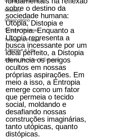
fundamentais na reflexão 
Gestão Eclesiástica
sobre o destino da 
Missões
sociedade humana: 
Observatório
Utopia, Distopia e 
Entropia. Enquanto a 
Seitas e Heresias
Utopia representa a 
Teologia & Prática
busca incessante por um 
A Igreja e a Lei
ideal perfeito, a Distopia 
denuncia os perigos 
Artigos, Sermões & Esboços
ocultos em nossas 
próprias aspirações. Em 
meio a isso, a Entropia 
emerge como um fator 
que permeia o tecido 
social, moldando e 
desafiando nossas 
construções imaginárias, 
tanto utópicas, quanto 
distópicas.