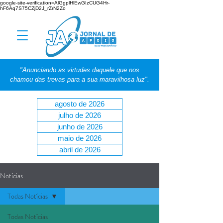
google-site-verification=AlGgplHlEwGIzCUG4Hr-
hF6Aq7S75CZjD2J_rZrN2Zo
"Anunciando as virtudes daquele que nos
chamou das trevas para a sua maravilhosa luz".
agosto de 2026
julho de 2026
junho de 2026
maio de 2026
abril de 2026
Notícias
Todas Notícias
Todas Notícias