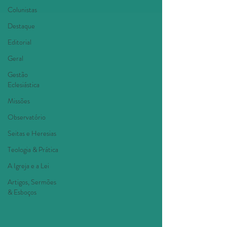
Colunistas
Destaque
Editorial
Geral
Gestão
Eclesiástica
Missões
Observatório
Seitas e Heresias
Teologia & Prática
A Igreja e a Lei
Artigos, Sermões
& Esboços