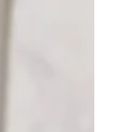
entre nós, uma confusão preocupante: a fusão da teologia
com ideologia. O evangelismo vem sendo substituído pela
militância; a missão da Igreja, por projetos de poder
alheios à doutrina histórica que s