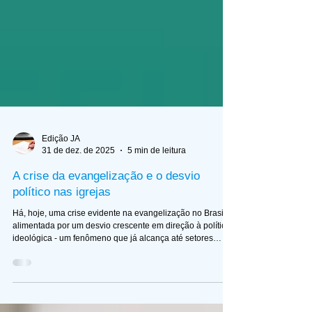
Edição JA
31 de dez. de 2025
5 min de leitura
A crise da evangelização e o desvio
político nas igrejas
Há, hoje, uma crise evidente na evangelização no Brasil,
alimentada por um desvio crescente em direção à política
ideológica - um fenômeno que já alcança até setores
historicamente conservadores do meio batista. Nos últimos
anos, consolidou-se nas igrejas evangélicas, inclusive