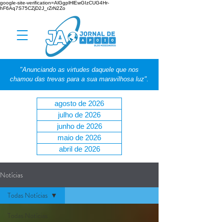
google-site-verification=AlGgplHlEwGIzCUG4Hr-
hF6Aq7S75CZjD2J_rZrN2Zo
"Anunciando as virtudes daquele que nos
chamou das trevas para a sua maravilhosa luz".
agosto de 2026
julho de 2026
junho de 2026
maio de 2026
abril de 2026
Notícias
Todas Notícias
Todas Notícias