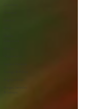
Colunistas
Destaque
Editorial
Geral
Gestão
Eclesiástica
Missões
Observatório
Seitas e Heresias
Teologia & Prática
A Igreja e a Lei
Artigos, Sermões
& Esboços