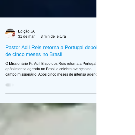
Edição JA
31 de mar.
3 min de leitura
Pastor Adil Reis retorna a Portugal depois
de cinco meses no Brasil
O Missionário Pr. Adil Bispo dos Reis retorna a Portugal
após intensa agenda no Brasil e celebra avanços no
campo missionário. Após cinco meses de intensa agenda
missionária no Brasil, o missionário pastor Adil Reis e sua
família retornaram ao campo missionário em Portugal com
o coração cheio de gratidão e renovado entusiasmo para
dar continuidade à obra. O período, compreendido entre
agosto e dezembro de 2025, foi marcado por visitas a
igrejas, conferências, reencontros e