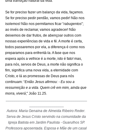
uma transição natural da vida.
Se for preciso fazer um balanço da vida, façamos. 
Se for preciso pedir perdão, vamos pedir! Não nos 
isolemos! Não nos permitamos ficar “
rabugentos
”; 
ao invés de reclamar, vamos agradecer! Não 
deixemos de dar frutos, de abençoar outros com 
nossas experiências de vida e fé. A morte é certa, 
todos passaremos por ela, a diferença é como nos 
preparamos para enfrentá-la. A fase que nos 
espera após a velhice é a morte, isto é fato! mas, 
para nós, servos de Deus, a morte não significa o 
fim, significa uma nova vida, a eternidade com 
Cristo, e lá as promessas de Deus para nós 
continuam: “
Então Jesus afirmou: - Eu sou a 
ressurreição e a vida. Quem crê em mim, ainda que 
morra, viverá
;” João 11.25.
________________________________________
_________________
Autora: Maria Genaina de Almeida Ribeiro Reder. 
Serva de Jesus Cristo servindo na comunidade da 
Igreja Batista em Jardim Paulista - Guarulhos SP.
Professora aposentada. Esposa e Mãe de um casal 