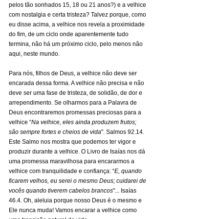
pelos tão sonhados 15, 18 ou 21 anos?) e a velhice 
com nostalgia e certa tristeza? Talvez porque, como 
eu disse acima, a velhice nos revela a proximidade 
do fim, de um ciclo onde aparentemente tudo 
termina, não há um próximo ciclo, pelo menos não 
aqui, neste mundo.
Para nós, filhos de Deus, a velhice não deve ser 
encarada dessa forma. A velhice não precisa e não 
deve ser uma fase de tristeza, de solidão, de dor e 
arrependimento. Se olharmos para a Palavra de 
Deus encontraremos promessas preciosas para a 
velhice “
Na velhice, eles ainda produzem frutos; 
são sempre fortes e cheios de vida
". Salmos 92.14. 
Este Salmo nos mostra que podemos ter vigor e 
produzir durante a velhice. O Livro de Isaías nos dá 
uma promessa maravilhosa para encararmos a 
velhice com tranquilidade e confiança: “
E, quando 
ficarem velhos, eu serei o mesmo Deus; cuidarei de 
vocês quando tiverem cabelos brancos
"... Isaías 
46.4. Oh, aleluia porque nosso Deus é o mesmo e 
Ele nunca muda! Vamos encarar a velhice como 