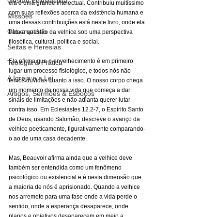
Gestão Eclesiástica
ela é uma grande intelectual. Contribuiu muitíssimo 
com suas reflexões acerca da existência humana e 
Missões
uma dessas contribuições está neste livro, onde ela 
Observatório
trata a questão da velhice sob uma perspectiva 
filosófica, cultural, política e social.
Seitas e Heresias
Ela afirma que o envelhecimento é em primeiro 
Teologia & Prática
lugar um processo fisiológico, e todos nós não 
A Igreja e a Lei
temos dúvidas quanto a isso. O nosso corpo chega 
um momento da nossa vida que começa a dar 
Artigos, Sermões & Esboços
sinais de limitações e não adianta querer lutar 
contra isso. Em Eclesiastes 12.2-7, o Espírito Santo 
de Deus, usando Salomão, descreve o avanço da 
velhice poeticamente, figurativamente comparando-
o ao de uma casa decadente. 
Mas, Beauvoir afirma ainda que a velhice deve 
também ser entendida como um fenômeno 
psicológico ou existencial e é nesta dimensão que 
a maioria de nós é aprisionado. Quando a velhice 
nos arremete para uma fase onde a vida perde o 
sentido, onde a esperança desaparece, onde 
planos e objetivos desaparecem em meio a 