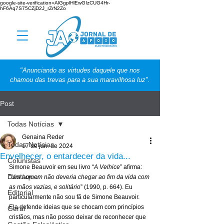
google-site-verification=AlGgplHlEwGIzCUG4Hr-
hF6Aq7S75CZjD2J_rZrN2Zo
"Anunciando as virtudes daquele que nos
chamou das trevas para a sua maravilhosa luz".
Post
Todas Notícias
Genaina Reder
Todas Notícias
17 de jun. de 2024
Envelhecer, o entardecer da vida...
Colunistas
Simone Beauvoir em seu livro “
A Velhice
” afirma: 
Destaque
"
Um homem não deveria chegar ao fim da vida com 
as mãos vazias, e solitário
” (1990, p. 664). Eu 
Editorial
particularmente não sou fã de Simone Beauvoir. 
Ela defende ideias que se chocam com princípios 
Geral
cristãos, mas não posso deixar de reconhecer que 