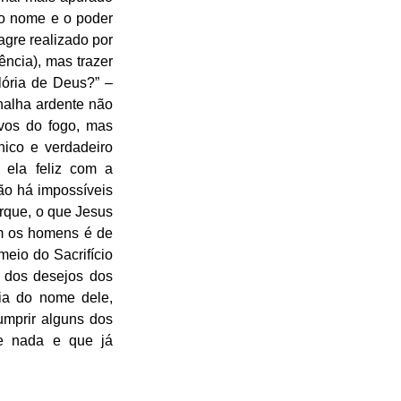
 o nome e o poder 
gre realizado por 
ncia), mas trazer 
lória de Deus?” – 
alha ardente não 
vos do fogo, mas 
ico e verdadeiro 
ela feliz com a 
o há impossíveis 
rque, o que Jesus 
m os homens é de 
eio do Sacrifício 
 dos desejos dos 
ia do nome dele, 
mprir alguns dos 
 nada e que já 