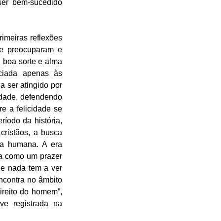
 ser bem-sucedido 
imeiras reflexões 
se preocuparam e 
, boa sorte e alma 
iada apenas às 
 ser atingido por 
idade, defendendo 
e a felicidade se 
odo da história, 
ristãos, a busca 
a humana. A era 
da como um prazer 
de nada tem a ver 
ncontra no âmbito 
ireito do homem”, 
e registrada na 