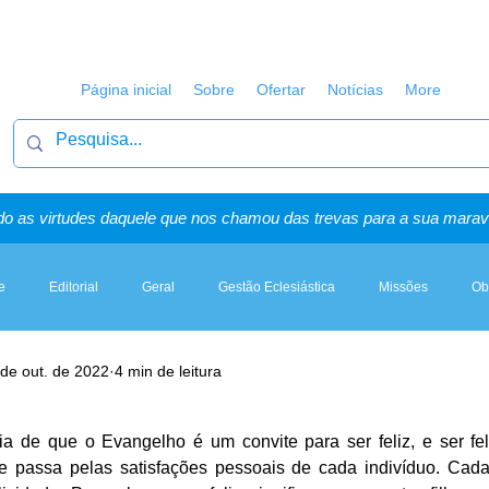
Página inicial
Sobre
Ofertar
Notícias
More
o as virtudes daquele que nos chamou das trevas para a sua maravi
e
Editorial
Geral
Gestão Eclesiástica
Missões
Ob
de out. de 2022
4 min de leitura
Artigos, Sermões & Esboços
ia de que o Evangelho é um convite para ser feliz, e ser fel
ue passa pelas satisfações pessoais de cada indivíduo. Cad