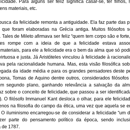
icidade. Para alguns ser feliz significa casar-se, ter filhos,
ens materiais, etc. 
sca da felicidade remonta a antiguidade. Ela faz parte das pr
ca, que foram elaboradas na Grécia antiga. Muitos filósofos 
. Tales de Mileto afirmava ser feliz “quem tem corpo são e forte
tes rompe com a ideia de que a felicidade estava assoc
materiais, para ele a felicidade era o bem da alma que só podia
tuosa e justa. Já Aristóteles vinculou à felicidade à racional
va pela racionalidade humana. Mas, esta visão filosófica sobr
ada da idade média e para os grandes pensadores deste perí
ona, Tomas de Aquino dentre outros, considerados filósofos c
u em segundo plano, ganhando relevância a salvação da alm
z sobre o conceito de felicidade, que passou a ser identifica
. O filósofo Immanuel Kant desloca o olhar, para ele felicida
menos na filosofia do campo da ética, uma vez que aquela se e
 O iluminismo encarregou-se de considerar a felicidade “um d
er parte do pensamento político da época, sendo inclusiv
 de 1787. 