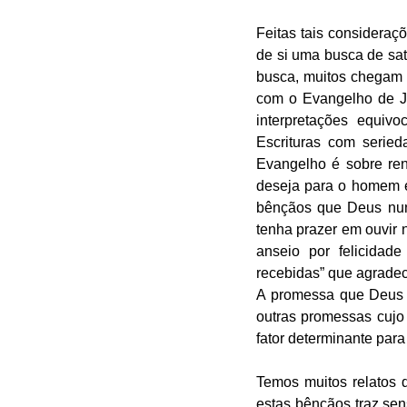
Feitas tais consideraçõ
de si uma busca de sati
busca, muitos chegam 
com o Evangelho de Je
interpretações equiv
Escrituras com serie
Evangelho é sobre ren
deseja para o homem 
bênçãos que Deus nunc
tenha prazer em ouvir 
anseio por felicida
recebidas” que agradec
A promessa que Deus n
outras promessas cujo
fator determinante para
Temos muitos relatos 
estas bênçãos traz sen