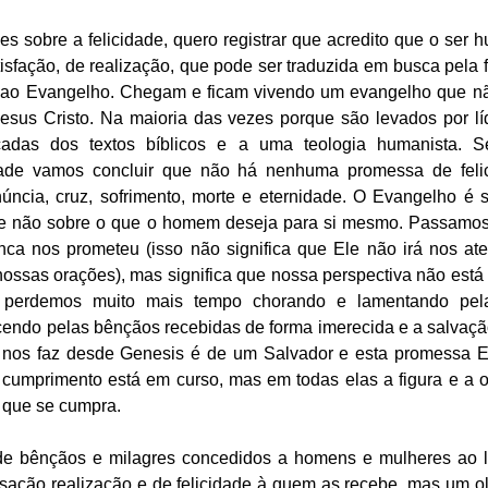
es sobre a felicidade, quero registrar que acredito que o ser 
sfação, de realização, que pode ser traduzida em busca pela fe
ao Evangelho. Chegam e ficam vivendo um evangelho que nã
sus Cristo. Na maioria das vezes porque são levados por líde
ocadas dos textos bíblicos e a uma teologia humanista. S
dade vamos concluir que não há nenhuma promessa de felici
úncia, cruz, sofrimento, morte e eternidade. O Evangelho é 
e não sobre o que o homem deseja para si mesmo. Passamos 
a nos prometeu (isso não significa que Ele não irá nos ate
nossas orações), mas significa que nossa perspectiva não está 
de perdemos muito mais tempo chorando e lamentando pel
endo pelas bênçãos recebidas de forma imerecida e a salvação
os faz desde Genesis é de um Salvador e esta promessa El
 cumprimento está em curso, mas em todas elas a figura e a o
 que se cumpra. 
de bênçãos e milagres concedidos a homens e mulheres ao lo
sação realização e de felicidade à quem as recebe, mas um ol