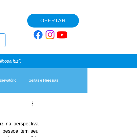
OFERTAR
lhosa luz".
servatório
Seitas e Heresias
iz na perspectiva 
a pessoa tem seu 