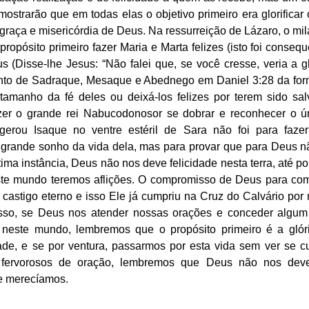
mostrarão que em todas elas o objetivo primeiro era glorificar
graça e misericórdia de Deus. Na ressurreição de Lázaro, o mila
ropósito primeiro fazer Maria e Marta felizes (isto foi consequê
 (Disse-lhe Jesus: “Não falei que, se você cresse, veria a g
ento de Sadraque, Mesaque e Abednego em Daniel 3:28 da forn
 tamanho da fé deles ou deixá-los felizes por terem sido sal
zer o grande rei Nabucodonosor se dobrar e reconhecer o ún
rou Isaque no ventre estéril de Sara não foi para fazer 
 grande sonho da vida dela, mas para provar que para Deus nã
ima instância, Deus não nos deve felicidade nesta terra, até po
ste mundo teremos aflições. O compromisso de Deus para co
 castigo eterno e isso Ele já cumpriu na Cruz do Calvário por m
isso, se Deus nos atender nossas orações e conceder algum
neste mundo, lembremos que o propósito primeiro é a glór
ade, e se por ventura, passarmos por esta vida sem ver se cu
 fervorosos de oração, lembremos que Deus não nos deve
e merecíamos. 