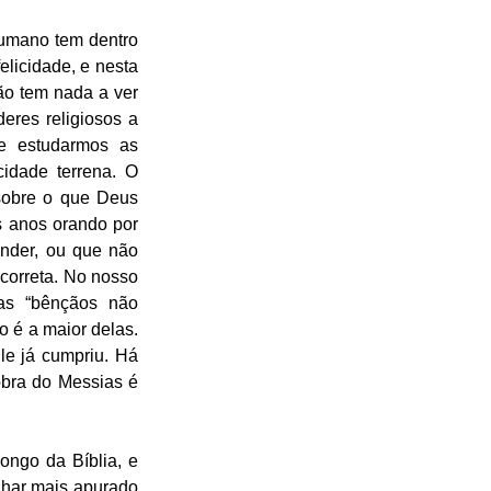
humano tem dentro 
licidade, e nesta 
o tem nada a ver 
res religiosos a 
e estudarmos as 
dade terrena. O 
sobre o que Deus 
anos orando por 
nder, ou que não 
correta. No nosso 
as “bênçãos não 
 é a maior delas. 
e já cumpriu. Há 
bra do Messias é 
ngo da Bíblia, e 
har mais apurado 