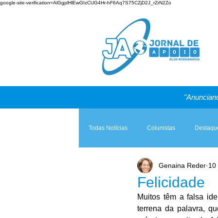
google-site-verification=AlGgplHlEwGIzCUG4Hr-hF6Aq7S75CZjD2J_rZrN2Zo
"Anunciand
Todas Notícias
Colunistas
Destaqu
Genaina Reder
10 
Teologia & Prática
A Igreja e a Lei
Felicidade
Muitos têm a falsa ide
terrena da palavra, q