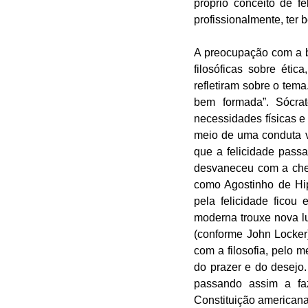
próprio conceito de fel
profissionalmente, ter b
A preocupação com a bu
filosóficas sobre éti
refletiram sobre o tema
bem formada”. Sócra
necessidades físicas e 
meio de uma conduta vir
que a felicidade passa
desvaneceu com a cheg
como Agostinho de Hip
pela felicidade fico
moderna trouxe nova lu
(conforme John Locker)
com a filosofia, pelo 
do prazer e do desejo.
passando assim a faz
Constituição americana