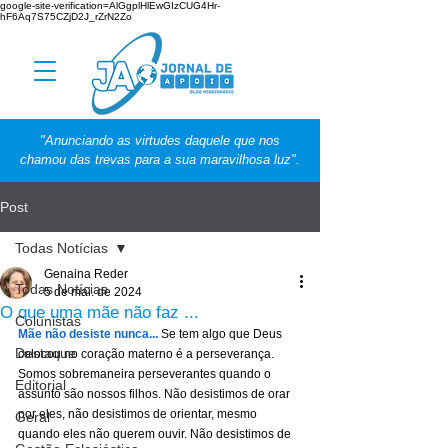
google-site-verification=AlGgplHlEwGIzCUG4Hr-
hF6Aq7S75CZjD2J_rZrN2Zo
"Anunciando as virtudes daquele que nos
chamou das trevas para a sua maravilhosa luz".
Post
Todas Notícias
Genaina Reder
Todas Notícias
5 de mai. de 2024
O que uma mãe não faz ...
Colunistas
Mãe não desiste nunca...
Se tem algo que Deus 
Destaque
colocou no coração materno é a perseverança.  
Somos sobremaneira perseverantes quando o 
Editorial
assunto são nossos filhos. Não desistimos de orar 
por eles, não desistimos de orientar, mesmo 
Geral
quando eles não querem ouvir. Não desistimos de 