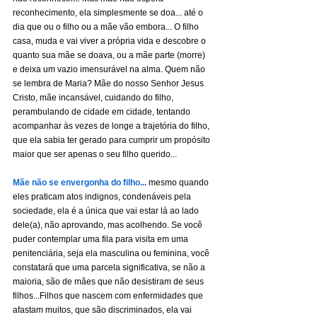
reconhecimento, ela simplesmente se doa... até o 
dia que ou o filho ou a mãe vão embora... O filho 
casa, muda e vai viver a própria vida e descobre o 
quanto sua mãe se doava, ou a mãe parte (morre) 
e deixa um vazio imensurável na alma. Quem não 
se lembra de Maria? Mãe do nosso Senhor Jesus 
Cristo, mãe incansável, cuidando do filho, 
perambulando de cidade em cidade, tentando 
acompanhar às vezes de longe a trajetória do filho, 
que ela sabia ter gerado para cumprir um propósito 
maior que ser apenas o seu filho querido...
Mãe não se envergonha do filho...
 mesmo quando 
eles praticam atos indignos, condenáveis pela 
sociedade, ela é a única que vai estar lá ao lado 
dele(a), não aprovando, mas acolhendo. Se você 
puder contemplar uma fila para visita em uma 
penitenciária, seja ela masculina ou feminina, você 
constatará que uma parcela significativa, se não a 
maioria, são de mães que não desistiram de seus 
filhos...Filhos que nascem com enfermidades que 
afastam muitos, que são discriminados, ela vai 