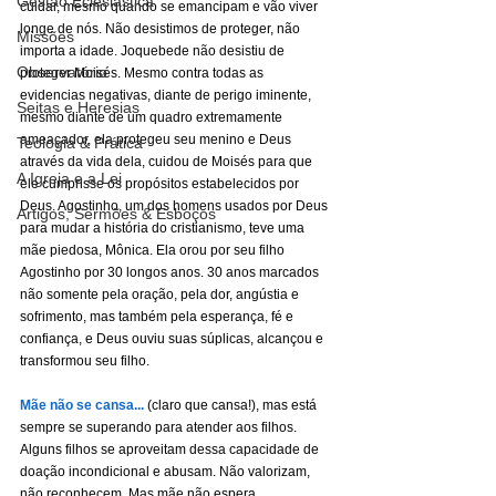
Gestão Eclesiástica
cuidar, mesmo quando se emancipam e vão viver 
longe de nós. Não desistimos de proteger, não 
Missões
importa a idade. Joquebede não desistiu de 
Observatório
proteger Moisés. Mesmo contra todas as 
evidencias negativas, diante de perigo iminente, 
Seitas e Heresias
mesmo diante de um quadro extremamente 
ameaçador, ela protegeu seu menino e Deus 
Teologia & Prática
através da vida dela, cuidou de Moisés para que 
A Igreja e a Lei
ele cumprisse os propósitos estabelecidos por 
Deus. Agostinho, um dos homens usados por Deus 
Artigos, Sermões & Esboços
para mudar a história do cristianismo, teve uma 
mãe piedosa, Mônica. Ela orou por seu filho 
Agostinho por 30 longos anos. 30 anos marcados 
não somente pela oração, pela dor, angústia e 
sofrimento, mas também pela esperança, fé e 
confiança, e Deus ouviu suas súplicas, alcançou e 
transformou seu filho.
Mãe não se cansa...
 (claro que cansa!), mas está 
sempre se superando para atender aos filhos. 
Alguns filhos se aproveitam dessa capacidade de 
doação incondicional e abusam. Não valorizam, 
não reconhecem. Mas mãe não espera 