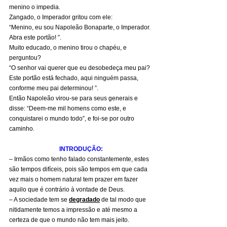
menino o impedia.
Zangado, o Imperador gritou com ele:
“Menino, eu sou Napoleão Bonaparte, o Imperador. 
Abra este portão! ”.
Muito educado, o menino tirou o chapéu, e 
perguntou?
“O senhor vai querer que eu desobedeça meu pai?
Este portão está fechado, aqui ninguém passa, 
conforme meu pai determinou! ”.
Então Napoleão virou-se para seus generais e 
disse: “Deem-me mil homens como este, e 
conquistarei o mundo todo”, e foi-se por outro 
caminho.
INTRODUÇÃO:
– Irmãos como tenho falado constantemente, estes 
são tempos difíceis, pois são tempos em que cada 
vez mais o homem natural tem prazer em fazer 
aquilo que é contrário à vontade de Deus.
– A sociedade tem se 
degradado
 de tal modo que 
nitidamente temos a impressão e até mesmo a 
certeza de que o mundo não tem mais jeito.