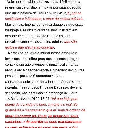
–Vejo que tem sido cada vez mais difícil ser uma 
referência de cristão, em parte por causa daquilo 
que diz a palavra de Deus em Mt 24:12, 
E, por se 
multiplicar a iniquidade, o amor de muitos esfriará.
Mas principalmente por causa daqueles que estão 
na igreja e se dizem cristãos, mas insistem em 
desobedecer a Palavra de Deus e os seus 
preceitos como se fossem incredulos, 
que são 
justos e dão alegria ao coração
.
– Neste estudo, quero mudar nosso enfoque e 
levar-nos a um olhar para nós mesmos, pois, no 
contexto em que vivemos, é muito fácil olhar ao 
redor e ver a desobediência e o pecado das outras 
pessoas, pois ele é abundante e jorra 
constantemente como uma fonte de águas suja e 
nojenta, mas conosco filhos de Deus não deveria 
ser assim, 
nós estamos
 na presença de Deus.
– A Bíblia diz em Dt 30:15-16 
“Vê que hoje pus 
diante de ti a vida e o bem, a morte e o mal. Se 
guardares o mandamento que eu hoje te ordeno de 
amar ao Senhor teu Deus
, 
de andar nos seus 
caminhos
, e 
de guardar os seus mandamentos
, 
os seus estatutos e os seus preceitos
, então 