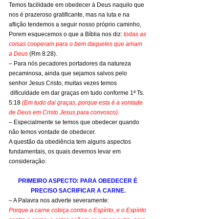
Temos facilidade em obedecer à Deus naquilo que 
nos é prazeroso gratificante, mas na luta e na 
aflição tendemos a seguir nosso próprio caminho, 
Porem esquecemos o que a Bíblia nos diz: 
todas as 
coisas cooperam para o bem daqueles que amam 
a Deus
 (Rm 8:28).
– Para nós pecadores portadores da natureza 
pecaminosa, ainda que sejamos salvos pelo 
senhor Jesus Cristo, muitas vezes temos 
 dificuldade em dar graças em tudo conforme 1ª Ts. 
5:18 
(Em tudo dai graças, porque esta é a vontade 
de Deus em Cristo Jesus para convosco).
– Especialmente se temos que obedecer quando 
não temos vontade de obedecer.
A questão da obediência tem alguns aspectos 
fundamentais, os quais devemos levar em 
consideração:
PRIMEIRO ASPECTO: PARA OBEDECER É 
PRECISO SACRIFICAR A CARNE.
– A Palavra nos adverte severamente:
Porque a carne cobiça contra o Espírito, e o Espírito 