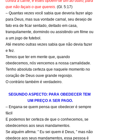
contra a carne; e estes opõem-se um ao outro, para 
que não façais o que quereis.
(Gl. 5:17)
– Quantas vezes você sabia que deveria fazer algo 
para Deus, mas sua vontade carnal, seu desejo de 
fato era de ficar sentado, deitado em casa, 
tranquilamente, dormindo ou assistindo um filme ou 
a um jogo de futebol.
Até mesmo outras vezes sabia que não devia fazer 
e fez.
Temos que ter em mente que, quando 
obedecemos, nós vencemos a nossa carnalidade.
Tenho absoluta certeza que naquele momento no 
coração de Deus ouve grande regosijo.
O contrário também é verdadeiro.
SEGUNDO ASPECTO: PARA OBEDECER TEM 
UM PREÇO A SER PAGO.
– Engana-se quem pensa que obedecer é sempre 
fácil
E podemos ter certeza de que o conhecemos, se 
obedecemos aos seus mandamentos.
Se alguém afirma: ” Eu sei quem é Deus, ” mas não 
obedece aos seus mandamentos, essa pessoa é 