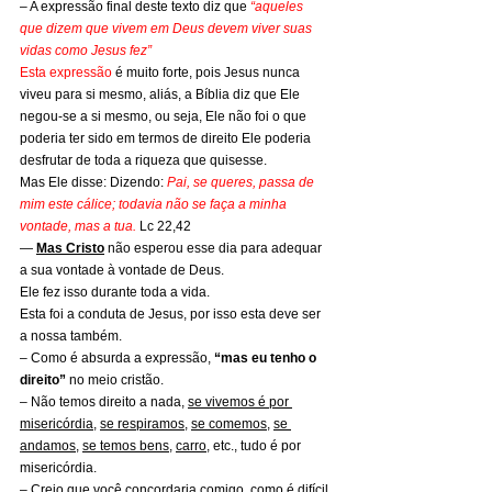
– A expressão final deste texto diz que 
“aqueles 
que dizem que vivem em Deus devem viver suas 
vidas como Jesus fez”
Esta expressão 
é muito forte, pois Jesus nunca 
viveu para si mesmo, aliás, a Bíblia diz que Ele 
negou-se a si mesmo, ou seja, Ele não foi o que 
poderia ter sido em termos de direito Ele poderia 
desfrutar de toda a riqueza que quisesse.
Mas Ele disse: Dizendo: 
Pai, se queres, passa de 
mim este cálice; todavia não se faça a minha 
vontade, mas a tua. 
Lc 22,42
— 
Mas Cristo
 não esperou esse dia para adequar 
a sua vontade à vontade de Deus.
Ele fez isso durante toda a vida.
Esta foi a conduta de Jesus, por isso esta deve ser 
a nossa também.
– Como é absurda a expressão, 
“mas eu tenho o 
direito”
 no meio cristão.
– Não temos direito a nada, 
se vivemos é por 
misericórdia
, 
se respiramos
, 
se comemos
, 
se 
andamos
, 
se temos bens
, 
carro
, etc., tudo é por 
misericórdia.
– Creio que você concordaria comigo, como é 
difícil 