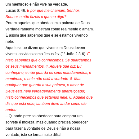
um mentiroso e não vive na verdade.
Lucas 6: 46. 
E por que me chamais, Senhor, 
Senhor, e não fazeis o que eu digo?
Porem aqueles que obedecem a palavra de Deus 
verdadeiramente mostram como realmente o amam.
É assim que sabemos que e se estamos vivendo 
nele.
Aqueles que dizem que vivem em Deus devem 
viver suas vidas como Jesus fez (1ª João 2:3-6). 
E 
nisto sabemos que o conhecemos: Se guardarmos 
os seus mandamentos. 4. Aquele que diz: Eu 
conheço-o, e não guarda os seus mandamentos, é 
mentiroso, e nele não está a verdade. 5. Mas 
qualquer que guarda a sua palavra, o amor de 
Deus está nele verdadeiramente aperfeiçoado; 
nisto conhecemos que estamos nele. 6. Aquele que 
diz que está nele, também deve andar como ele 
andou.
– Quando precisa obedecer para comprar um 
sorvete é moleza, mas quando precisa obedecer 
para fazer a vontade de Deus e não a nossa 
vontade, isto se torna muito difícil.