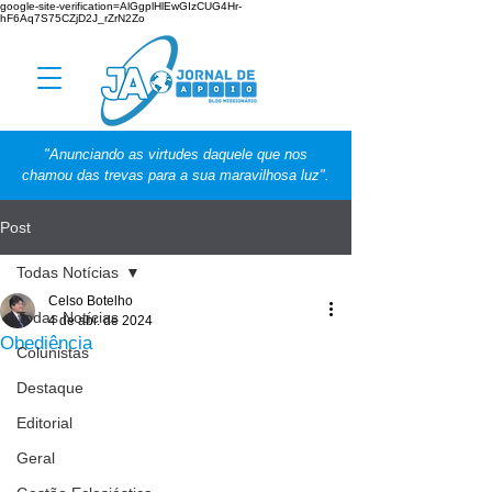
google-site-verification=AlGgplHlEwGIzCUG4Hr-
hF6Aq7S75CZjD2J_rZrN2Zo
"Anunciando as virtudes daquele que nos
chamou das trevas para a sua maravilhosa luz".
Post
Todas Notícias
Celso Botelho
Todas Notícias
4 de abr. de 2024
Obediência
Colunistas
Destaque
Editorial
Geral