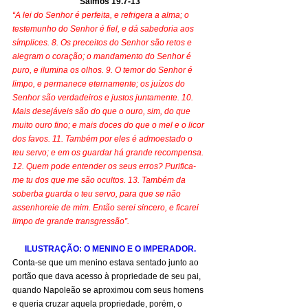
Salmos 19.7-13
“A lei do Senhor é perfeita, e refrigera a alma; o 
testemunho do Senhor é fiel, e dá sabedoria aos 
símplices. 8. Os preceitos do Senhor são retos e 
alegram o coração; o mandamento do Senhor é 
puro, e ilumina os olhos. 9. O temor do Senhor é 
limpo, e permanece eternamente; os juízos do 
Senhor são verdadeiros e justos juntamente. 10. 
Mais desejáveis são do que o ouro, sim, do que 
muito ouro fino; e mais doces do que o mel e o licor 
dos favos. 11. Também por eles é admoestado o 
teu servo; e em os guardar há grande recompensa. 
12. Quem pode entender os seus erros? Purifica-
me tu dos que me são ocultos. 13. Também da 
soberba guarda o teu servo, para que se não 
assenhoreie de mim. Então serei sincero, e ficarei 
limpo de grande transgressão”.
ILUSTRAÇÃO: O MENINO E O IMPERADOR.
Conta-se que um menino estava sentado junto ao 
portão que dava acesso à propriedade de seu pai, 
quando Napoleão se aproximou com seus homens 
e queria cruzar aquela propriedade, porém, o 