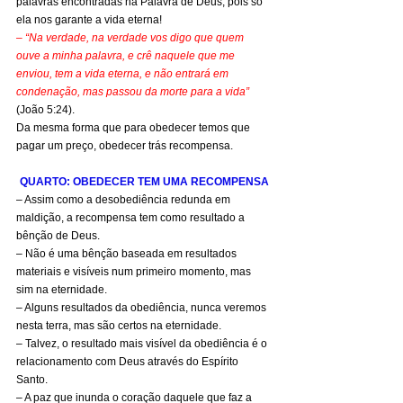
palavras encontradas na Palavra de Deus, pois só 
ela nos garante a vida eterna!
– “Na verdade, na verdade vos digo que quem 
ouve a minha palavra, e crê naquele que me 
enviou, tem a vida eterna, e não entrará em 
condenação, mas passou da morte para a vida” 
(João 5:24).
Da mesma forma que para obedecer temos que 
pagar um preço, obedecer trás recompensa.
QUARTO: OBEDECER TEM UMA RECOMPENSA
– Assim como a desobediência redunda em 
maldição, a recompensa tem como resultado a 
bênção de Deus.
– Não é uma bênção baseada em resultados 
materiais e visíveis num primeiro momento, mas 
sim na eternidade.
– Alguns resultados da obediência, nunca veremos 
nesta terra, mas são certos na eternidade.
– Talvez, o resultado mais visível da obediência é o 
relacionamento com Deus através do Espírito 
Santo.
– A paz que inunda o coração daquele que faz a 