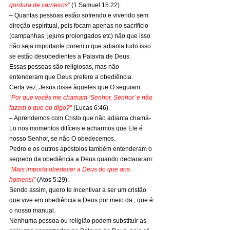
gordura de carneiros”
(1 Samuel 15:22).
– Quantas pessoas estão sofrendo e vivendo sem 
direção espiritual, pois focam apenas no sacrifício 
(campanhas, jejuns prolongados etc) não que isso 
não seja importante porem o que adianta tudo isso 
se estão desobedientes a Palavra de Deus.
Essas pessoas são religiosas, mas não 
entenderam que Deus prefere a obediência.
Certa vez, Jesus disse àqueles que O seguiam: 
“Por que vocês me chamam ‘Senhor, Senhor’ e não 
fazem o que eu digo?”
(Lucas 6:46).
– Aprendemos com Cristo que não adianta chamá-
Lo nos momentos difíceis e acharmos que Ele é 
nosso Senhor, se não O obedecemos.
Pedro e os outros apóstolos também entenderam o 
segredo da obediência a Deus quando declararam:
“Mais importa obedecer a Deus do que aos 
homens!” 
(Atos 5:29).
Sendo assim, quero te incentivar a ser um cristão 
que vive em obediência a Deus por meio da , que é 
o nosso manual.
Nenhuma pessoa ou religião podem substituir as 