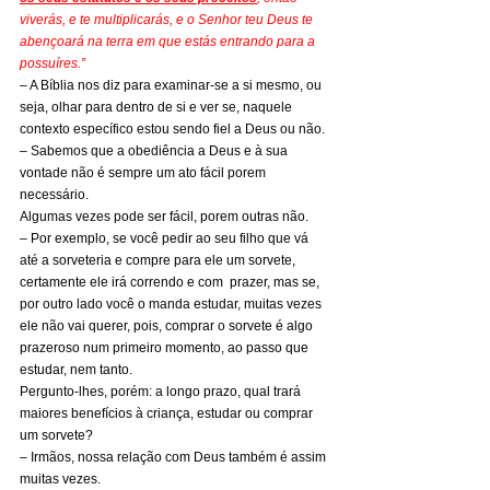
viverás, e te multiplicarás, e o Senhor teu Deus te 
abençoará na terra em que estás entrando para a 
possuíres.”
– A Bíblia nos diz para examinar-se a si mesmo, ou 
seja, olhar para dentro de si e ver se, naquele 
contexto específico estou sendo fiel a Deus ou não.
– Sabemos que a obediência a Deus e à sua 
vontade não é sempre um ato fácil porem 
necessário.
Algumas vezes pode ser fácil, porem outras não.
– Por exemplo, se você pedir ao seu filho que vá 
até a sorveteria e compre para ele um sorvete, 
certamente ele irá correndo e com  prazer, mas se, 
por outro lado você o manda estudar, muitas vezes 
ele não vai querer, pois, comprar o sorvete é algo 
prazeroso num primeiro momento, ao passo que 
estudar, nem tanto.
Pergunto-lhes, porém: a longo prazo, qual trará 
maiores benefícios à criança, estudar ou comprar 
um sorvete?
– Irmãos, nossa relação com Deus também é assim 
muitas vezes.