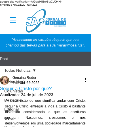
google-site-verification=AlGgplHlEwGIzCUG4Hr-
hF6Aq7S75CZjD2J_rZrN2Zo
"Anunciando as virtudes daquele que nos
chamou das trevas para a sua maravilhosa luz".
Post
Todas Notícias
Genaina Reder
Todas Notícias
7 de abr. de 2022
Seguir a Cristo por que?
Colunistas
Atualizado:
24 de jul. de 2023
Destaque
A nossa visão do que significa andar com Cristo, 
seguir a Cristo, entregar a vida a Cristo é bastante 
Editorial
distorcida considerando o que as escrituras 
ensinam. Nascemos, crescemos e nos 
Geral
desenvolvemos em uma sociedade marcadamente 