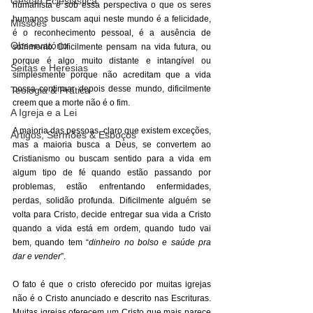
Gestão Eclesiástica
humanista e sob essa perspectiva o que os seres 
humanos buscam aqui neste mundo é a felicidade, 
Missões
é o reconhecimento pessoal, é a ausência de 
Observatório
sofrimento. Dificilmente pensam na vida futura, ou 
porque é algo muito distante e intangível ou 
Seitas e Heresias
simplesmente porque não acreditam que a vida 
possa continuar depois desse mundo, dificilmente 
Teologia & Prática
creem que a morte não é o fim. 
A Igreja e a Lei
A maioria das pessoas, claro que existem exceções, 
Artigos, Sermões & Esboços
mas a maioria busca a Deus, se convertem ao 
Cristianismo ou buscam sentido para a vida em 
algum tipo de fé quando estão passando por 
problemas, estão enfrentando enfermidades, 
perdas, solidão profunda. Dificilmente alguém se 
volta para Cristo, decide entregar sua vida a Cristo 
quando a vida está em ordem, quando tudo vai 
bem, quando tem “
dinheiro no bolso e saúde pra 
dar e vender
”. 
O fato é que o cristo oferecido por muitas igrejas 
não é o Cristo anunciado e descrito nas Escrituras. 
Muitas igrejas oferecem um Cristo que mais parece 