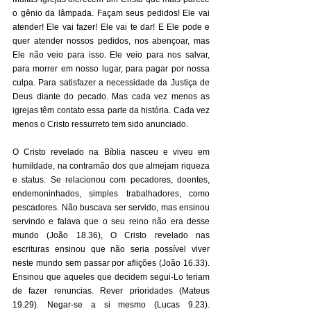
o gênio da lâmpada. Façam seus pedidos! Ele vai 
atender! Ele vai fazer! Ele vai te dar! E Ele pode e 
quer atender nossos pedidos, nos abençoar, mas 
Ele não veio para isso. Ele veio para nos salvar, 
para morrer em nosso lugar, para pagar por nossa 
culpa. Para satisfazer a necessidade da Justiça de 
Deus diante do pecado. Mas cada vez menos as 
igrejas têm contato essa parte da história. Cada vez 
menos o Cristo ressurreto tem sido anunciado. 
O Cristo revelado na Bíblia nasceu e viveu em 
humildade, na contramão dos que almejam riqueza 
e status. Se relacionou com pecadores, doentes, 
endemoninhados, simples trabalhadores, como 
pescadores. Não buscava ser servido, mas ensinou 
servindo e falava que o seu reino não era desse 
mundo (João 18.36), O Cristo revelado nas 
escrituras ensinou que não seria possível viver 
neste mundo sem passar por aflições (João 16.33). 
Ensinou que aqueles que decidem segui-Lo teriam 
de fazer renuncias. Rever prioridades (Mateus 
19.29). Negar-se a si mesmo (Lucas 9.23). 