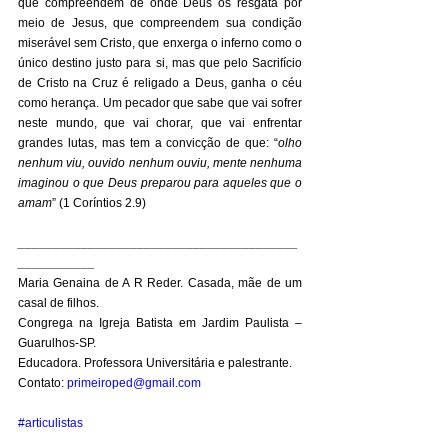
que compreendem de onde Deus os resgata por 
meio de Jesus, que compreendem sua condição 
miserável sem Cristo, que enxerga o inferno como o 
único destino justo para si, mas que pelo Sacrifício 
de Cristo na Cruz é religado a Deus, ganha o céu 
como herança. Um pecador que sabe que vai sofrer 
neste mundo, que vai chorar, que vai enfrentar 
grandes lutas, mas tem a convicção de que: “
olho 
nenhum viu, ouvido nenhum ouviu, mente nenhuma 
imaginou o que Deus preparou para aqueles que o 
amam
” (1 Coríntios 2.9) 
________________________________________
___________
Maria Genaina de A R Reder. Casada, mãe de um 
casal de filhos. 
Congrega na Igreja Batista em Jardim Paulista – 
Guarulhos-SP. 
Educadora. Professora Universitária e palestrante. 
Contato: 
primeiroped@gmail.com
#articulistas